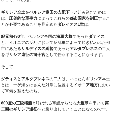
そして、その後、
ギリシア全土
を
ペルシア帝国の支配下
へと組み込むために
は、
圧倒的な軍事力
によってこれらの
都市国家を制圧
するこ
とが必要であることを見定めた
ダレイオス
1
世
は、
紀元前
490
年
、ペルシア帝国の
海軍大将
であった
ダティス
と、イオニアの反乱において反乱軍によって焼き払われた都
市にあたる
サルディスの総督
であった
アルタプレネス
の二人
を
ギリシア遠征の司令官
として任命することになります。
そして、
ダティス
と
アルタプレネス
の二人は、いったんギリシア本土
とはエーゲ海をはさんだ対岸に位置する
イオニア地方
におい
て軍備を整えたのち、
600
隻の三段櫂船
と呼ばれる軍艦からなる
大艦隊
を率いて
第
二回のギリシア遠征
へと乗り出していくことになるのです。