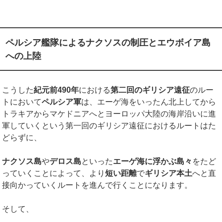
ペルシア艦隊によるナクソスの制圧とエウボイア島
への上陸
こうした
紀元前
490
年
における
第二回のギリシア遠征
のルー
トにおいて
ペルシア軍
は、エーゲ海をいったん北上してから
トラキアからマケドニアへとヨーロッパ大陸の海岸沿いに進
軍していくという第一回のギリシア遠征におけるルートはた
どらずに、
ナクソス島
や
デロス島
といった
エーゲ海に浮かぶ島々
をたど
っていくことによって、より
短い距離
で
ギリシア本土
へと直
接向かっていくルートを進んで行くことになります。
そして、