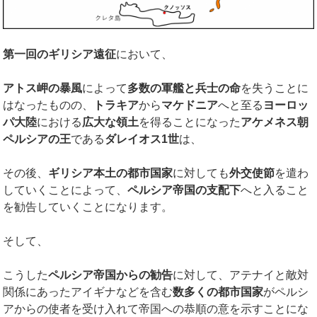
第一回のギリシア遠征
において、
アトス岬の暴風
によって
多数の軍艦と兵士の命
を失うことに
はなったものの、
トラキア
から
マケドニア
へと至る
ヨーロッ
パ大陸
における
広大な領土
を得ることになった
アケメネス朝
ペルシアの王
である
ダレイオス
1
世
は、
その後、
ギリシア本土の都市国家
に対しても
外交使節
を遣わ
していくことによって、
ペルシア帝国の支配下
へと入ること
を勧告していくことになります。
そして、
こうした
ペルシア帝国からの勧告
に対して、アテナイと敵対
関係にあったアイギナなどを含む
数多くの都市国家
がペルシ
アからの使者を受け入れて帝国への恭順の意を示すことにな