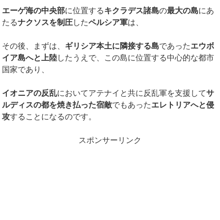
エーゲ海の中央部
に位置する
キクラデス諸島
の
最大の島
にあ
たる
ナクソスを制圧
した
ペルシア軍
は、
その後、まずは、
ギリシア本土に隣接する島
であった
エウボ
イア島へと上陸
したうえで、この島に位置する中心的な都市
国家であり、
イオニアの反乱
においてアテナイと共に反乱軍を支援して
サ
ルディスの都を焼き払った宿敵
でもあった
エレトリアへと侵
攻
することになるのです。
スポンサーリンク