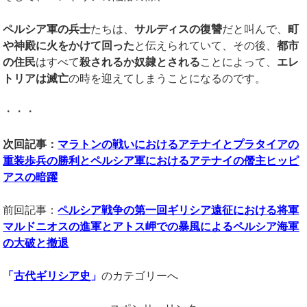
ペルシア軍の兵士
たちは、
サルディスの復讐
だと叫んで、
町
や神殿に火をかけて回った
と伝えられていて、その後、
都市
の住民
はすべて
殺されるか奴隷とされる
ことによって、
エレ
トリアは滅亡
の時を迎えてしまうことになるのです。
・・・
次回記事：
マラトンの戦いにおけるアテナイとプラタイアの
重装歩兵の勝利とペルシア軍におけるアテナイの僭主ヒッピ
アスの暗躍
前回記事：
ペルシア戦争の
第一回ギリシア遠征
における将軍
マルドニオスの進軍とアトス岬での暴風によるペルシア海軍
の大破と撤退
「
古代ギリシア史
」
のカテゴリーへ