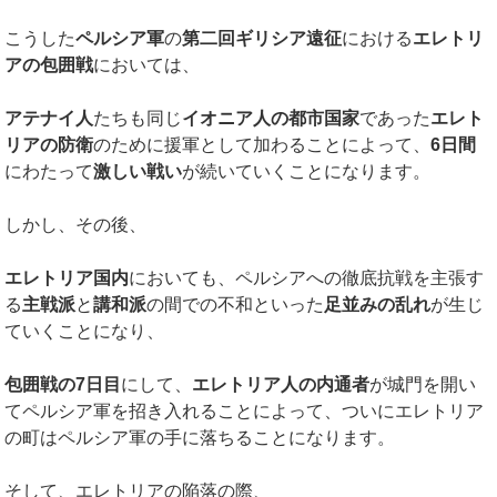
こうした
ペルシア軍
の
第二回ギリシア遠征
における
エレトリ
アの包囲戦
においては、
アテナイ人
たちも同じ
イオニア人の都市国家
であった
エレト
リアの防衛
のために援軍として加わることによって、
6
日間
にわたって
激しい戦い
が続いていくことになります。
しかし、その後、
エレトリア国内
においても、ペルシアへの徹底抗戦を主張す
る
主戦派
と
講和派
の間での不和といった
足並みの乱れ
が生じ
ていくことになり、
包囲戦の
7
日目
にして、
エレトリア人の内通者
が城門を開い
てペルシア軍を招き入れることによって、ついにエレトリア
の町はペルシア軍の手に落ちることになります。
そして、エレトリアの陥落の際、