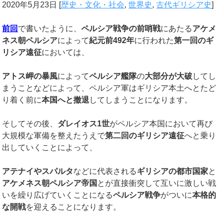
2020年5月23日
[
歴史・文化・社会
,
世界史
,
古代ギリシア史
]
前回
で書いたように、
ペルシア戦争の前哨戦
にあたる
アケメ
ネス朝ペルシア
によって
紀元前
492
年
に行われた
第一回のギ
リシア遠征
においては、
アトス岬の暴風
によって
ペルシア艦隊
の
大部分が大破
してし
まうことなどによって、ペルシア軍はギリシア本土へとたど
り着く前に
本国へと撤退
してしまうことになります。
そしてその後、
ダレイオス
1
世
がペルシア本国において再び
大規模な軍備を整えたうえで
第二回のギリシア遠征
へと乗り
出していくことによって、
アテナイやスパルタ
などに代表される
ギリシアの都市国家
と
アケメネス朝ペルシア帝国
とが直接衝突して互いに激しい戦
いを繰り広げていくことになる
ペルシア戦争
がついに
本格的
な開戦
を迎えることになります。