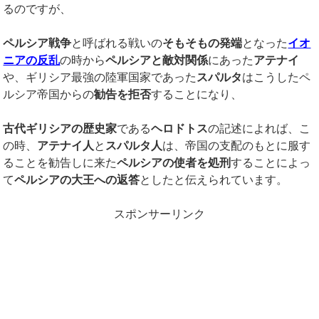
るのですが、
ペルシア戦争
と呼ばれる戦いの
そもそもの発端
となった
イオ
ニアの反乱
の時から
ペルシアと敵対関係
にあった
アテナイ
や、ギリシア最強の陸軍国家であった
スパルタ
はこうしたペ
ルシア帝国からの
勧告を拒否
することになり、
古代ギリシアの歴史家
である
ヘロドトス
の記述によれば、こ
の時、
アテナイ人
と
スパルタ人
は、帝国の支配のもとに服す
ることを勧告しに来た
ペルシアの使者を処刑
することによっ
て
ペルシアの大王への返答
としたと伝えられています。
スポンサーリンク