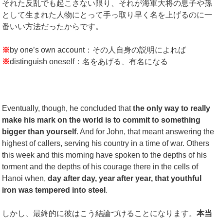
それた反乱でも起こさない限り、それが海軍大将の息子や孫
として生まれた人物にとって手っ取り早く名を上げるのに一
番いい方法だったからです。
※
by one’s own account：その人自身の説明によれば
※
distinguish oneself：名をあげる、有名になる
Eventually, though, he concluded that
the only way to really
make his mark on the world is to commit to something
bigger than yourself
. And for John, that meant answering the
highest of callers, serving his country in a time of war. Others
this week and this morning have spoken to the depths of his
torment and the depths of his courage there in the cells of
Hanoi when,
day after day, year after year, that youthful
iron was tempered into steel
.
しかし、最終的に彼はこう結論づけることになります。
本当