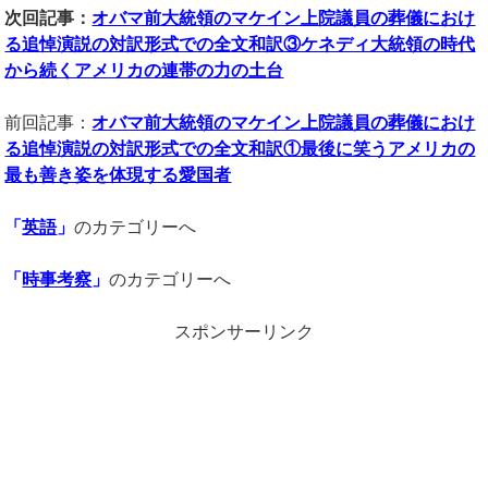
次回記事：
オバマ前大統領のマケイン上院議員の葬儀におけ
る追悼演説の対訳形式での全文和訳③ケネディ大統領の時代
から続くアメリカの連帯の力の土台
前回記事：
オバマ前大統領のマケイン上院議員の葬儀におけ
る追悼演説の対訳形式での全文和訳①最後に笑うアメリカの
最も善き姿を体現する愛国者
「
英語
」
のカテゴリーへ
「
時事考察
」
のカテゴリーへ
スポンサーリンク