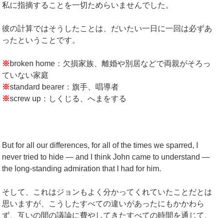
私に指摘することを一切ためらいませんでした。
彼の計算ではそうしたことは、だいたい一日に一回は必ずあ
ったということです。
※
broken home：欠損家族、離婚や別居などで両親がそろっ
ていない家庭
※
standard bearer：旗手、唱導者
※
screw up：しくじる、へまをする
But for all our differences, for all of the times we sparred, I
never tried to hide — and I think John came to understand —
the long-standing admiration that I had for him.
そして、これはジョンもよく分かってくれていたことだとは
思いますが、こうしたすべての違いがあったにもかかわら
ず、互いの間の議論に費やしてきたすべての時間を通じて、