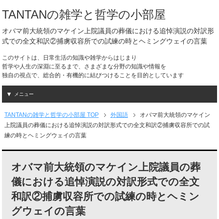
TANTANの雑学と哲学の小部屋
オバマ前大統領のマケイン上院議員の葬儀における追悼演説の対訳形
式での全文和訳②捕虜収容所での試練の時とヘミングウェイの言葉
このサイトは、日常生活の知識や雑学からはじまり
哲学や人生の深淵に至るまで、さまざまな分野の知識や情報を
独自の視点で、総合的・有機的に結びつけることを目的としています
メニュー
TANTANの雑学と哲学の小部屋 TOP
外国語
オバマ前大統領のマケイン
上院議員の葬儀における追悼演説の対訳形式での全文和訳②捕虜収容所での試
練の時とヘミングウェイの言葉
オバマ前大統領のマケイン上院議員の葬
儀における追悼演説の対訳形式での全文
和訳②捕虜収容所での試練の時とヘミン
グウェイの言葉