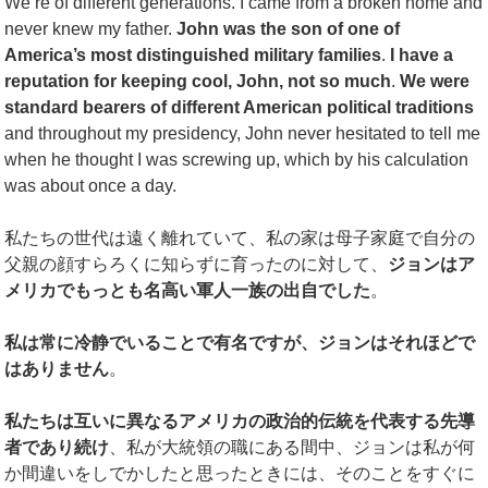
We’re of different generations. I came from a broken home and
never knew my father.
John was the son of one of
America’s most distinguished military families
.
I have a
reputation for keeping cool, John, not so much
.
We were
standard bearers of different American political traditions
and throughout my presidency, John never hesitated to tell me
when he thought I was screwing up, which by his calculation
was about once a day.
私たちの世代は遠く離れていて、私の家は母子家庭で自分の
父親の顔すらろくに知らずに育ったのに対して、
ジョンはア
メリカでもっとも名高い軍人一族の出自でした
。
私は常に冷静でいることで有名ですが、ジョンはそれほどで
はありません
。
私たちは互いに異なるアメリカの政治的伝統を代表する先導
者であり続け
、私が大統領の職にある間中、ジョンは私が何
か間違いをしでかしたと思ったときには、そのことをすぐに