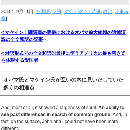
2018年9月11日
[
外国語
,
英語
,
政治・経済・時事
,
政治
,
時事考
察
]
<
マケイン上院議員の葬儀におけるオバマ前大統領の追悼演
説の全文和訳の記事
へ
<
対訳形式での全文和訳①最後に笑うアメリカの最も善き姿
を体現する愛国者
オバマ氏とマケイン氏が互いの内に見いだしていた
多くの相違点
And, most of all, it showed a largeness of spirit.
An ability to
see past differences in search of common ground
. And, in
fact, on the surface, John and I could not have been more
different.