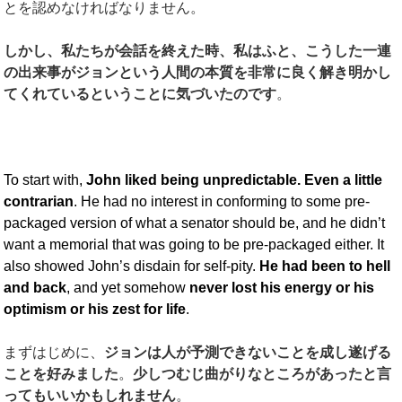
とを認めなければなりません。
しかし、私たちが会話を終えた時、私はふと、こうした一連
の出来事がジョンという人間の本質を非常に良く解き明かし
てくれているということに気づいたのです
。
To start with,
John liked being unpredictable. Even a little
contrarian
. He had no interest in conforming to some pre-
packaged version of what a senator should be, and he didn’t
want a memorial that was going to be pre-packaged either. It
also showed John’s disdain for self-pity.
He had been to hell
and back
, and yet somehow
never lost his energy or his
optimism or his zest for life
.
まずはじめに、
ジョンは人が予測できないことを成し遂げる
ことを好みました
。
少しつむじ曲がりなところがあったと言
ってもいいかもしれません
。