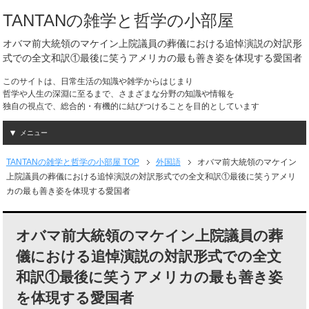
TANTANの雑学と哲学の小部屋
オバマ前大統領のマケイン上院議員の葬儀における追悼演説の対訳形
式での全文和訳①最後に笑うアメリカの最も善き姿を体現する愛国者
このサイトは、日常生活の知識や雑学からはじまり
哲学や人生の深淵に至るまで、さまざまな分野の知識や情報を
独自の視点で、総合的・有機的に結びつけることを目的としています
メニュー
TANTANの雑学と哲学の小部屋 TOP
外国語
オバマ前大統領のマケイン
上院議員の葬儀における追悼演説の対訳形式での全文和訳①最後に笑うアメリ
カの最も善き姿を体現する愛国者
オバマ前大統領のマケイン上院議員の葬
儀における追悼演説の対訳形式での全文
和訳①最後に笑うアメリカの最も善き姿
を体現する愛国者