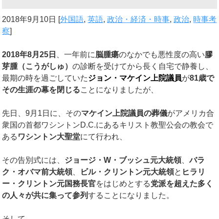
2018年9月10日
[
外国語
,
英語
,
政治・経済・時事
,
政治
,
時事考
察
]
2018
年
8
月
25
日
、一年前に
脳腫瘍
のなかでも悪性度の高い
膠
芽腫（こうがしゅ）
の診断を受けてから長く自宅で静養し、
最期の時を過ごしていた
ジョン・マケイン上院議員
が
81
歳で
その生涯の幕を閉じる
ことになりましたが、
先日、9月1日に、その
マケイン上院議員の葬儀
がアメリカ合
衆国の首都ワシントンD.C.にあるキリスト教聖公会の教会で
ある
ワシントン大聖堂
にて行われ、
その告別式には、
ジョージ・
W
・ブッシュ元大統領
、
バラ
ク・オバマ前大統領
、
ビル・クリントン元大統領
と
ヒラリ
ー・クリントン元国務長官
をはじめとする
党派を超えた多く
の人々が共に集って参列
することになりました。
そして、