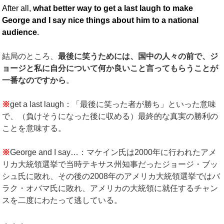
After all,
what better way to get a last laugh to make
George and I say nice things about him to a national
audience
.
結局のところ、
最後に笑うためには、国中の人々の前で、ジ
ョージと私に自分について何か良いこと言ってもらうことが
一番なのですから
。
※
get a last laugh：「最後に笑った者が勝ち」といった意味
で、（負けそうになった後に収める）最終的な真実の勝利の
ことを意味する。
※
George and I say…：マケイン氏は2000年に行われたアメ
リカ大統領選挙で当時テキサス州知事だったジョージ・ブッ
シュ氏に敗れ、その後の2008年のアメリカ大統領選挙ではバ
ラク・オバマ氏に敗れ、アメリカの大統領に就任するチャン
スを二度にわたって逃している。