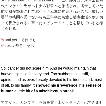
※
He had been to hell and back…：この部分は、海軍士官時
代のマケイン氏がベトナム戦争へと派遣され、搭乗していた
航空機が撃墜されて北ベトナム軍に拘束されたのち、厳しい
尋問や拷問を受けながらも五年半にも渡る捕虜生活を耐え切
って釈放されるに至ったエピソードのことを指していると考
えられる。
※
and yet：それでも
※
zest：熱意、意欲
So, cancer did not scare him. And he would maintain that
buoyant spirit to the very end. Too stubborn to sit still,
opinionated as ever, fiercely devoted to his friends and, most
of all, to his family.
It showed his irreverence, his sense of
humor, a little bit of a mischievous streak
.
ですから、ガンでさえも彼を震え上がらせることはできませ