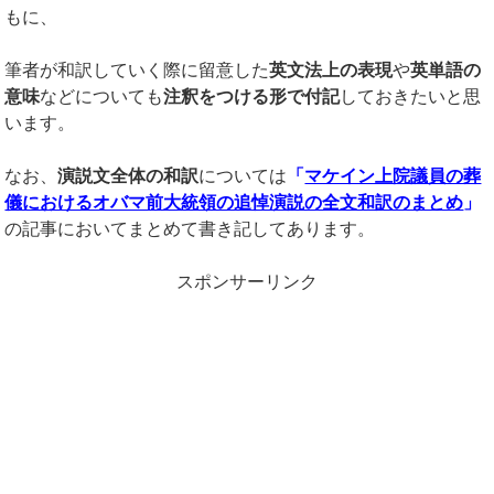
もに、
筆者が和訳していく際に留意した
英文法上の表現
や
英単語の
意味
などについても
注釈をつける形で付記
しておきたいと思
います。
なお、
演説文全体の和訳
については
「
マケイン上院議員の葬
儀におけるオバマ前大統領の追悼演説の全文和訳のまとめ
」
の記事においてまとめて書き記してあります。
スポンサーリンク