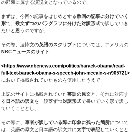
の部類に属する演説文となっているので、
まずは、今回の記事をはじめとする
数回の記事に分けていく
形
で、
数文ずつのパラグラフに分けた対訳形式
で訳していき
たいと思うのですが、
その際、追悼文の
英語のスクリプト
については、アメリカの
NBC
ニュースのサイト
<https://www.nbcnews.com/politics/barack-obama/read-
full-text-barack-obama-s-speech-john-mccain-s-n905721>
において掲載されていたものを使用したうえで、
上記のサイトに掲載されていた
英語の原文
と、それに対応す
る
日本語の訳文
を一段落ずつ
対訳形式
で書いていく形で訳し
ていくこととし、
その際に、
筆者が訳している際に印象に残った箇所
について
は、英語の原文と日本語の訳文共に
太字で表記
していくとと