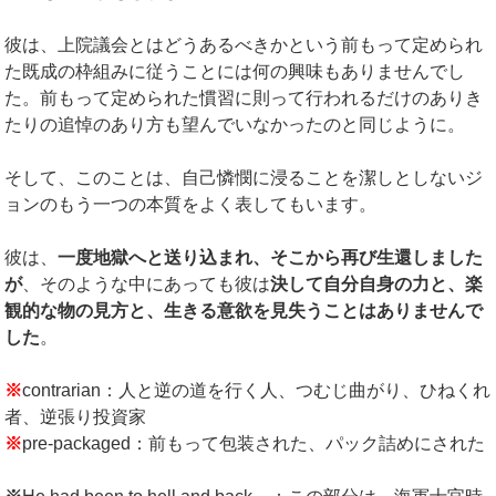
彼は、上院議会とはどうあるべきかという前もって定められ
た既成の枠組みに従うことには何の興味もありませんでし
た。前もって定められた慣習に則って行われるだけのありき
たりの追悼のあり方も望んでいなかったのと同じように。
そして、このことは、自己憐憫に浸ることを潔しとしないジ
ョンのもう一つの本質をよく表してもいます。
彼は、
一度地獄へと送り込まれ、そこから再び生還しました
が
、そのような中にあっても彼は
決して自分自身の力と、楽
観的な物の見方と、生きる意欲を見失うことはありませんで
した
。
※
contrarian：人と逆の道を行く人、つむじ曲がり、ひねくれ
者、逆張り投資家
※
pre-packaged：前もって包装された、パック詰めにされた