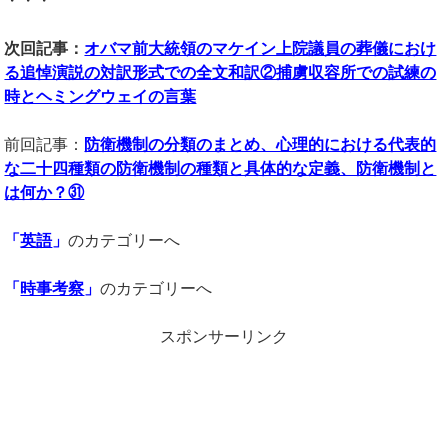
・・・
次回記事：
オバマ前大統領のマケイン上院議員の葬儀におけ
る追悼演説の対訳形式での全文和訳②捕虜収容所での試練の
時とヘミングウェイの言葉
前回記事：
防衛機制の分類のまとめ、心理的における代表的
な二十四種類の防衛機制の種類と具体的な定義、防衛機制と
は何か？㉛
「
英語
」
のカテゴリーへ
「
時事考察
」
のカテゴリーへ
スポンサーリンク