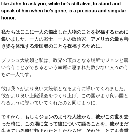
like John
to ask you, while he’s still alive, to stand and
speak of him when he’s gone, is a precious and singular
honor
.
私たちはここに一人の傑出した人物のことを祝福するために
集いました
。一人の戦士、一人の政治家、
アメリカの最も善
き姿を体現する愛国者のことを祝福するために
。
ブッシュ大統領と私は、政界の頂点となる場所でジョンと競
い合うことができるという幸運に恵まれた数少ない人々のう
ちの一人です。
彼は我々がより良い大統領となるように導いてくれました。
彼がより良い上院議会をつくり上げ、この国がより良い国と
なるように導いていてくれたのと同じように。
ですから、
もしもジョンのような人物から、彼がこの世を去
った時に、この場に立って彼について語ることを、彼がまだ
生きている時に頼まれたとしたならば、それは、とても貴重