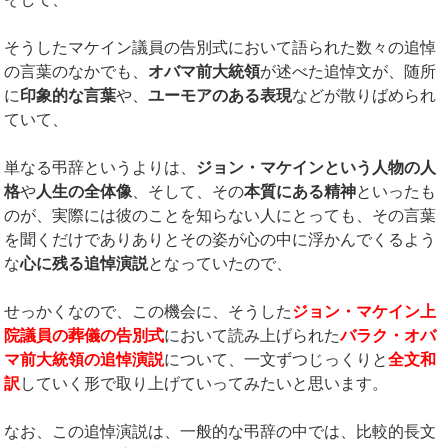
そうしたマケイン議員の告別式において語られた数々の追悼
の言葉のなかでも、
オバマ前大統領
が述べた追悼文が、随所
に
印象的な言葉
や、
ユーモアのある表現
などが散りばめられ
ていて、
単なる弔辞というよりは、
ジョン・マケインという人物の人
格
や
人生の全体像
、そして、その
本質にある精神
といったも
のが、実際には彼のことを知らない人にとっても、その言葉
を聞くだけでありありとその姿が心の中に浮かんでくるよう
な
心に残る追悼演説
となっていたので、
せっかくなので、この機会に、そうした
ジョン・マケイン上
院議員の葬儀の告別式
において読み上げられた
バラク・オバ
マ前大統領の追悼演説
について、一文ずつじっくりと
全文和
訳
していく形で取り上げていってみたいと思います。
なお、この追悼演説は、一般的な弔辞の中では、比較的長文