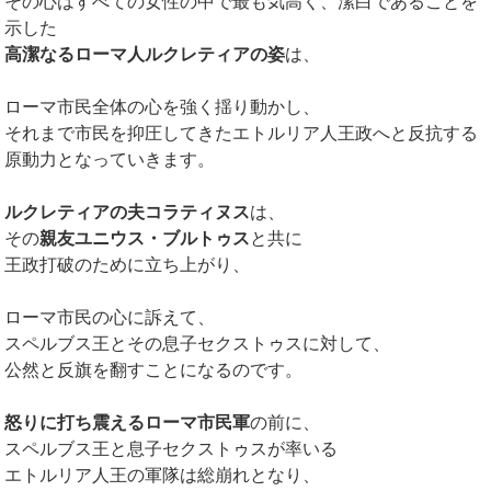
その心はすべての女性の中で最も気高く、潔白であることを
示した
高潔なるローマ人ルクレティアの姿
は、
ローマ市民全体の心を強く揺り動かし、
それまで市民を抑圧してきたエトルリア人王政へと反抗する
原動力となっていきます。
ルクレティアの夫コラティヌス
は、
その
親友ユニウス・ブルトゥス
と共に
王政打破のために立ち上がり、
ローマ市民の心に訴えて、
スペルブス王とその息子セクストゥスに対して、
公然と反旗を翻すことになるのです。
怒りに打ち震えるローマ市民軍
の前に、
スペルブス王と息子セクストゥスが率いる
エトルリア人王の軍隊は総崩れとなり、