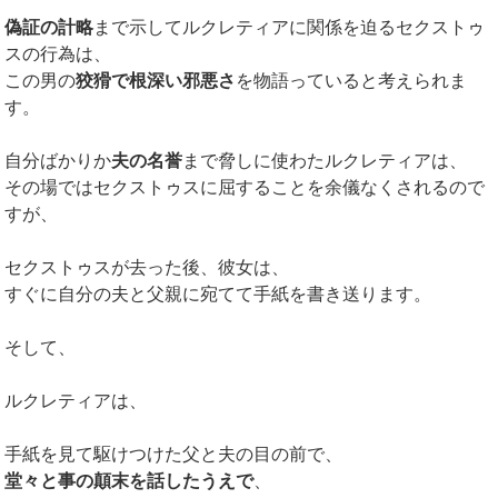
偽証の計略
まで示してルクレティアに関係を迫るセクストゥ
スの行為は、
この男の
狡猾で根深い邪悪さ
を物語っていると考えられま
す。
自分ばかりか
夫の名誉
まで脅しに使わたルクレティアは、
その場ではセクストゥスに屈することを余儀なくされるので
すが、
セクストゥスが去った後、彼女は、
すぐに自分の夫と父親に宛てて手紙を書き送ります。
そして、
ルクレティアは、
手紙を見て駆けつけた父と夫の目の前で、
堂々と事の顛末を話したうえで
、