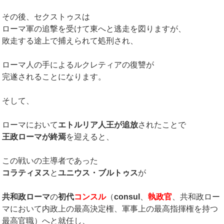
その後、セクストゥスは
ローマ軍の追撃を受けて東へと逃走を図りますが、
敗走する途上で捕えられて処刑され、
ローマ人の手によるルクレティアの復讐が
完遂されることになります。
そして、
ローマにおいて
エトルリア人王が追放
されたことで
王政ローマが終焉
を迎えると、
この戦いの主導者であった
コラティヌス
と
ユニウス・ブルトゥス
が
共和政ローマ
の
初代
コンスル
（
consul
、
執政官
、共和政ロー
マにおいて内政上の最高決定権、軍事上の最高指揮権を持つ
最高官職）へと就任し、