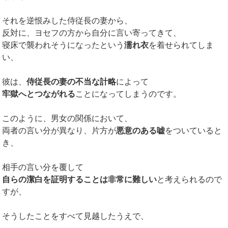
それを逆恨みした侍従長の妻から、
反対に、ヨセフの方から自分に言い寄ってきて、
寝床で襲われそうになったという
濡れ衣
を着せられてしま
い、
彼は、
侍従長の妻の不当な計略
によって
牢獄へとつながれる
ことになってしまうのです。
このように、男女の関係において、
両者の言い分が異なり、片方が
悪意のある嘘
をついていると
き、
相手の言い分を覆して
自らの潔白を証明することは非常に難しい
と考えられるので
すが、
そうしたことをすべて見越したうえで、