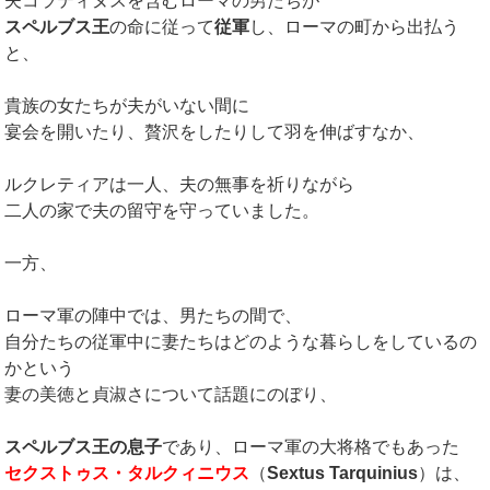
夫コラティヌスを含むローマの男たちが
スペルブス王
の命に従って
従軍
し、ローマの町から出払う
と、
貴族の女たちが夫がいない間に
宴会を開いたり、贅沢をしたりして羽を伸ばすなか、
ルクレティアは一人、夫の無事を祈りながら
二人の家で夫の留守を守っていました。
一方、
ローマ軍の陣中では、男たちの間で、
自分たちの従軍中に妻たちはどのような暮らしをしているの
かという
妻の美徳と貞淑さについて話題にのぼり、
スペルブス王の息子
であり、ローマ軍の大将格でもあった
セクストゥス・タルクィニウス
（
Sextus Tarquinius
）は、