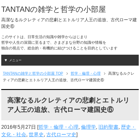
TANTANの雑学と哲学の小部屋
高潔なるルクレティアの悲劇とエトルリア人王の追放、古代ローマ建
国史⑥
このサイトは、日常生活の知識や雑学からはじまり
哲学や人生の深淵に至るまで、さまざまな分野の知識や情報を
独自の視点で、総合的・有機的に結びつけることを目的としています
メニュー
TANTANの雑学と哲学の小部屋 TOP
哲学・倫理・心理
高潔なるルクレ
ティアの悲劇とエトルリア人王の追放、古代ローマ建国史⑥
高潔なるルクレティアの悲劇とエトルリ
ア人王の追放、古代ローマ建国史⑥
2016年5月27日
[
哲学・倫理・心理
,
倫理学
,
旧約聖書
,
歴史・
文化・社会
,
世界史
,
古代ローマ史
]