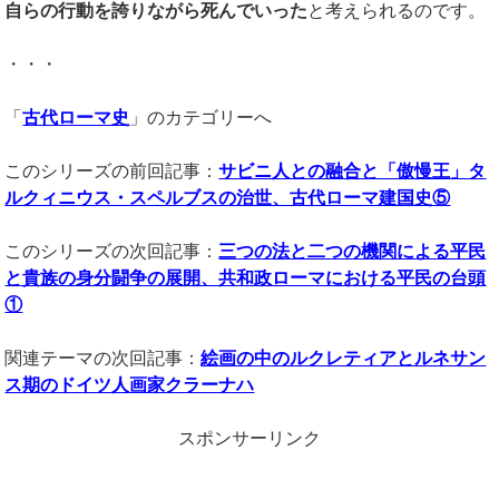
自らの行動を誇りながら死んでいった
と考えられるのです。
・・・
「
古代ローマ史
」のカテゴリーへ
このシリーズの前回記事：
サビニ人との融合と「傲慢王」タ
ルクィニウス・スペルブスの治世、古代ローマ建国史⑤
このシリーズの次回記事：
三つの法と二つの機関による平民
と貴族の身分闘争の展開、共和政ローマにおける平民の台頭
①
関連テーマの次回記事：
絵画の中のルクレティアとルネサン
ス期のドイツ人画家クラーナハ
スポンサーリンク