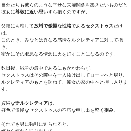
自分たちも彼らのような幸せな夫婦関係を築きたいものだと
彼女に
尊敬に近い思い
すら抱くのですが、
父親にも増して
放埓で傲慢な性格
である
セクストゥス
だけ
は、
このとき、みなとは異なる感情をルクレティアに対して抱
き、
密かにその邪悪なる情念に火を灯すことになるのです。
数日後、戦争の最中であるにもかかわらず、
セクストゥスはその陣中を一人抜け出してローマへと戻り、
ルクレティアのもとを訪ねて、彼女の家の中へと押し入りま
す。
貞淑な妻
ルクレティア
は、
好色で傲慢なセクストゥスの不埒な申し出を
堅く拒み
、
それでも男に強引に迫られると、