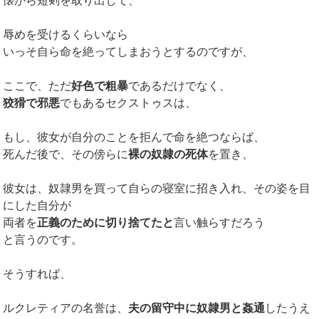
懐から短剣を取り出して、
辱めを受けるくらいなら
いっそ自ら命を絶ってしまおうとするのですが、
ここで、ただ
好色で粗暴
であるだけでなく、
狡猾で邪悪
でもあるセクストゥスは、
もし、彼女が自分のことを拒んで命を絶つならば、
死んだ後で、その傍らに
裸の奴隷の死体
を置き、
彼女は、奴隷男を買って自らの寝室に招き入れ、その姿を目
にした自分が
両者を
正義のために切り捨てたと
言い触らすだろう
と言うのです。
そうすれば、
ルクレティアの名誉は、
夫の留守中に奴隷男と姦通
したうえ