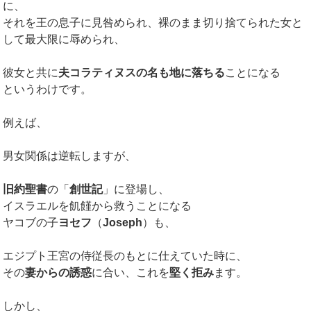
に、
それを王の息子に見咎められ、裸のまま切り捨てられた女と
して最大限に辱められ、
彼女と共に
夫コラティヌスの名も地に落ちる
ことになる
というわけです。
例えば、
男女関係は逆転しますが、
旧約聖書
の「
創世記
」に登場し、
イスラエルを飢饉から救うことになる
ヤコブの子
ヨセフ
（
Joseph
）も、
エジプト王宮の侍従長のもとに仕えていた時に、
その
妻からの誘惑
に合い、これを
堅く拒み
ます。
しかし、