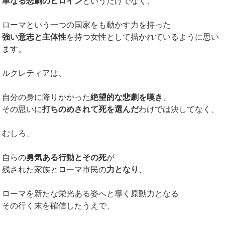
単なる悲劇のヒロイン
というだけでなく、
ローマという一つの国家をも動かす力を持った
強い意志と主体性
を持つ女性として描かれているように思い
ます。
ルクレティアは、
自分の身に降りかかった
絶望的な悲劇を嘆き
、
その思いに
打ちのめされて死を選んだ
わけでは決してなく、
むしろ、
自らの
勇気ある行動とその死
が
残された家族とローマ市民の
力となり
、
ローマを新たな栄光ある姿へと導く原動力となる
その行く末を確信したうえで、