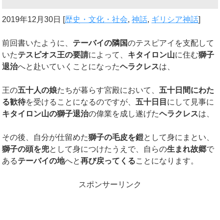
2019年12月30日
[
歴史・文化・社会
,
神話
,
ギリシア神話
]
前回書いたように、
テーバイの隣国
のテスピアイを支配して
いた
テスピオス王の要請
によって、
キタイロン山
に住む
獅子
退治
へと赴いていくことになった
ヘラクレス
は、
王の
五十人の娘
たちが暮らす宮殿において、
五十日間にわた
る歓待
を受けることになるのですが、
五十日目
にして見事に
キタイロン山の獅子退治
の偉業を成し遂げた
ヘラクレス
は、
その後、自分が仕留めた
獅子の毛皮を鎧
として身にまとい、
獅子の頭を兜
として身につけたうえで、自らの
生まれ故郷
で
ある
テーバイの地
へと
再び戻ってくる
ことになります。
スポンサーリンク