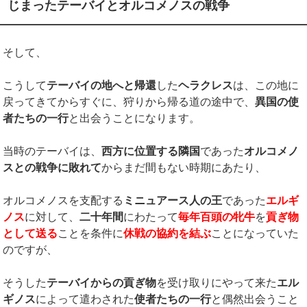
じまったテーバイとオルコメノスの戦争
そして、
こうして
テーバイの地へと帰還
した
ヘラクレス
は、この地に
戻ってきてからすぐに、狩りから帰る道の途中で、
異国の使
者たちの一行
と出会うことになります。
当時のテーバイは、
西方に位置する隣国
であった
オルコメノ
スとの戦争に敗れて
からまだ間もない時期にあたり、
オルコメノスを支配する
ミニュアース人の王
であった
エルギ
ノス
に対して、
二十年間
にわたって
毎年百頭の牝牛
を
貢ぎ物
として送る
ことを条件に
休戦の協約を結ぶ
ことになっていた
のですが、
そうした
テーバイからの貢ぎ物
を受け取りにやって来た
エル
ギノス
によって遣わされた
使者たちの一行
と偶然出会うこと