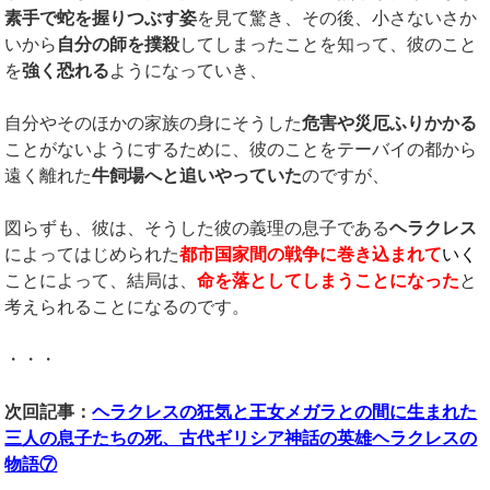
素手で蛇を握りつぶす姿
を見て驚き、その後、小さないさか
いから
自分の師を撲殺
してしまったことを知って、彼のこと
を
強く恐れる
ようになっていき、
自分やそのほかの家族の身にそうした
危害や災厄ふりかかる
ことがないようにするために、彼のことをテーバイの都から
遠く離れた
牛飼場へと追いやっていた
のですが、
図らずも、彼は、そうした彼の義理の息子である
ヘラクレス
によってはじめられた
都市国家間の戦争に巻き込まれ
て
いく
ことによって、結局は、
命を落としてしまうことになった
と
考えられることになるのです。
・・・
次回記事：
ヘラクレスの狂気と王女メガラとの間に生まれた
三人の息子たちの死、古代ギリシア神話の英雄ヘラクレスの
物語⑦