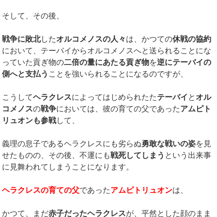
そして、その後、
戦争に敗北
した
オルコメノスの人々
は、かつての
休戦の協約
において、テーバイからオルコメノスへと送られることにな
っていた貢ぎ物の
二倍の量にあたる貢ぎ物
を
逆にテーバイの
側へと支払う
ことを強いられることになるのですが、
こうして
ヘラクレス
によってはじめられたた
テーバイ
と
オル
コメノス
の
戦争
においては、彼の育ての父であった
アムピト
リュオンも参戦
して、
義理の息子であるヘラクレスにも劣らぬ
勇敢な戦いの姿
を見
せたものの、その後、不運にも
戦死してしまう
という出来事
に見舞われてしまうことになります。
ヘラクレスの育ての父
であった
アムピトリュオン
は、
かつて、まだ
赤子だったヘラクレス
が、平然とした顔のまま