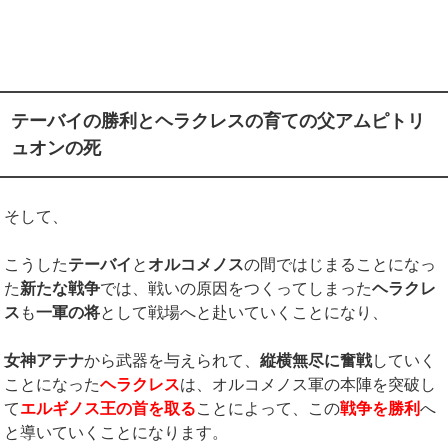
テーバイの勝利とヘラクレスの育ての父アムピトリ
ュオンの死
そして、
こうした
テーバイ
と
オルコメノス
の間ではじまることになっ
た
新たな戦争
では、戦いの原因をつくってしまった
ヘラクレ
ス
も
一軍の将
として戦場へと赴いていくことになり、
女神アテナ
から武器を与えられて、
縦横無尽に奮戦
していく
ことになった
ヘラクレス
は、オルコメノス軍の本陣を突破し
て
エルギノス王の首を取る
ことによって、この
戦争を勝利
へ
と導いていくことになります。