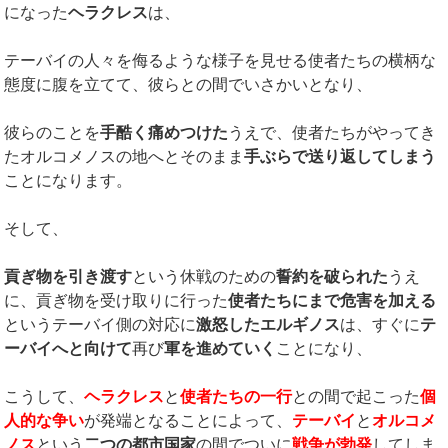
になった
ヘラクレス
は、
テーバイの人々を侮るような様子を見せる使者たちの横柄な
態度に腹を立てて、彼らとの間でいさかいとなり、
彼らのことを
手酷く痛めつけた
うえで、使者たちがやってき
たオルコメノスの地へとそのまま
手ぶらで送り返してしまう
ことになります。
そして、
貢ぎ物を引き渡す
という休戦のための
誓約を破られた
うえ
に、貢ぎ物を受け取りに行った
使者たちにまで危害を加える
というテーバイ側の対応に
激怒したエルギノス
は、すぐに
テ
ーバイへと向けて
再び
軍を進めていく
ことになり、
こうして、
ヘラクレス
と
使者たちの一行
との間で起こった
個
人的な争い
が発端となることによって、
テーバイ
と
オルコメ
ノス
という
二つの都市国家
の間でついに
戦争が勃発
してしま