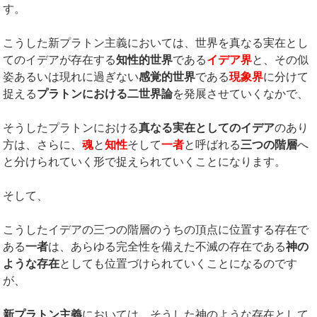
す。
こうした新プラトン主義においては、世界を真なる実在とし
てのイデアが存在する
知性的世界
である
イデア界
と、その似
姿あるいは現れに過ぎない
感覚的世界
である
現象界
に分けて
捉える
プラトンにおける二世界論
を発展させていくなかで、
そうしたプラトンにおける
真なる実在としてのイデア
のあり
方は、さらに、
魂
と
知性
そして
一者
と呼ばれる
三つの階層
へ
と分けられていく形で捉えられていくことになります。
そして、
こうしたイデアの三つの階層のうちの頂点に位置する存在で
ある
一者
は、あらゆる完全性を備えた不滅の存在である
神の
ような存在
としても位置づけられていくことになるのです
が、
新プラトン主義
においては、そうした神のような存在として