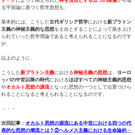
チーノ
によって唱えられた
神を頂点とする五つの階層
から成
る宇宙論に基づく哲学思想も、
基本的には、こうした
古代ギリシア哲学
における
新プラトン
主義の
神秘主義的な思想
を土台とすることによって築き上げ
られていった哲学理論であると考えられることになるのです
が、
以上のように、
こうした
新プラトン主義
における
神秘主義の思想
は、
ヨーロ
ッパの
中世以降の時代
における
ほぼすべての神秘主義的思想
や
オカルト思想の源流
となった思想の一つとして位置づけら
れることになると考えられることになるのです。
・・・
次回記事：
オカルト思想の源流にある中世における四つの代
表的な思想の潮流とは？②ヘルメス主義における生命論的・