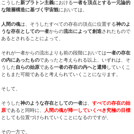
こうした
新プラトン主義
における
一者を頂点とする一元論的
な階層構造に基づく宇宙観
においては、
人間の魂
は、そうしたすべての存在の頂点に位置する
神のよ
うな存在としての一者
からの
流出によって創造
されたもので
あるとされることによって、
それが一者からの流出よりも前の段階においては
一者の存在
の内にあったもの
であったと考えられる以上、いずれは、そ
うした
自らの始原
である
一者の存在の内へと還帰
していくこ
ともまた可能であると考えられていくことになります。
そして、
そうした
神のような存在としての一者
は、
すべての存在の始
原
であると同時に、
人間の魂が帰一していくべき究極の目標
としても位置づけられていくことになるのですが、
その一方で、