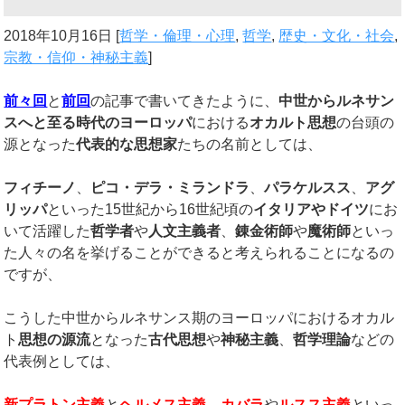
2018年10月16日
[
哲学・倫理・心理
,
哲学
,
歴史・文化・社会
,
宗教・信仰・神秘主義
]
前々回
と
前回
の記事で書いてきたように、
中世からルネサン
スへと至る時代のヨーロッパ
における
オカルト思想
の台頭の
源となった
代表的な思想家
たちの名前としては、
フィチーノ
、
ピコ・デラ・ミランドラ
、
パラケルスス
、
アグ
リッパ
といった15世紀から16世紀頃の
イタリアやドイツ
にお
いて活躍した
哲学者
や
人文主義者
、
錬金術師
や
魔術師
といっ
た人々の名を挙げることができると考えられることになるの
ですが、
こうした中世からルネサンス期のヨーロッパにおけるオカル
ト
思想の源流
となった
古代思想
や
神秘主義
、
哲学理論
などの
代表例としては、
新プラトン主義
と
ヘルメス主義
、
カバラ
や
ルスス主義
といっ