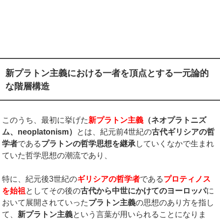
新プラトン主義における一者を頂点とする一元論的
な階層構造
このうち、最初に挙げた
新プラトン主義
（ネオプラトニズ
ム、neoplatonism）
とは、紀元前4世紀の
古代ギリシアの哲
学者
である
プラトンの哲学思想を継承
していくなかで生まれ
ていた哲学思想の潮流であり、
特に、紀元後3世紀の
ギリシアの哲学者
である
プロティノス
を始祖
としてその後の
古代から中世にかけてのヨーロッパ
に
おいて展開されていった
プラトン主義
の思想のあり方を指し
て、
新プラトン主義
という言葉が用いられることになりま