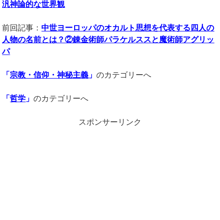
汎神論的な世界観
前回記事：
中世ヨーロッパのオカルト思想を代表する四人の
人物の名前とは？②錬金術師パラケルススと魔術師アグリッ
パ
「
宗教・信仰・神秘主義
」
のカテゴリーへ
「
哲学
」
のカテゴリーへ
スポンサーリンク