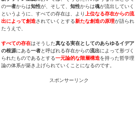
の
一者
からは
知性
が、そして、
知性
からは
魂
が流出していく
というように、すべての存在は、より
上位なる存在からの流
出によって創造
されていくとする
新たな創造の原理
が語られ
たうえで、
すべての存在
はそうした
真なる実在としてのあらゆるイデア
の根源
にある
一者
と呼ばれる存在からの
流出
によって形づく
られたものであるとする
一元論的な階層構造
を持った哲学理
論の体系が築き上げられていくことになるのです。
スポンサーリンク