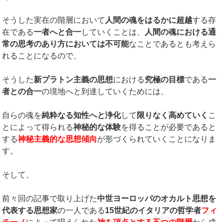
そうした実在の階層において
人間の魂をはるかに超越
する存
在である
一者へと合一
していくことは、
人間の魂における通
常の思考のあり方においては不可能
なことであるとも考えら
れることになるので、
そうした
新プラトン主義の思想
における
究極の目標
である
一
者との合一
の境地へと到達していくためには、
自らの魂を
純粋なる知性へと浄化
して
限りなく高めていく
こ
とによって得られる
神秘的な体験
を得ることが必要であると
する
神秘主義的な思想傾向
が形づくられていくことになりま
す。
そして、
前々回の記事で取り上げた
中世ヨーロッパのオカルト思想を
代表する思想家
の一人である
15世紀のイタリアの哲学者
フィ