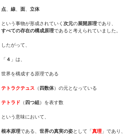
点
、
線
、
面
、
立体
という事物が形成されていく
次元
の
展開原理
であり、
すべての存在の構成原理
であると考えられていました。
したがって、
「
４
」は、
世界を構成する原理である
テトラクテュス
（
四数体
）の元となっている
テトラド
（
四つ組
）を表す数
という意味において、
根本原理
である、
世界の真実の姿
として「
真理
」であり、