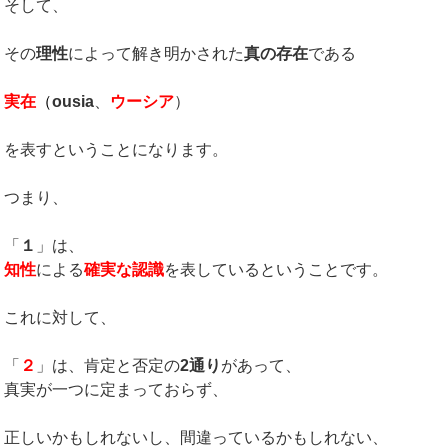
そして、
その
理性
によって解き明かされた
真の存在
である
実在
（
ousia
、
ウーシア
）
を表すということになります。
つまり、
「
１
」は、
知性
による
確実な認識
を表しているということです。
これに対して、
「
２
」は、肯定と否定の
2通り
があって、
真実が一つに定まっておらず、
正しいかもしれないし、間違っているかもしれない、