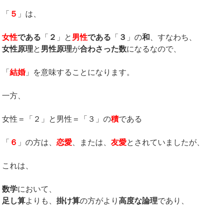
「
５
」は、
女性
である
「
２
」と
男性
である
「
３
」の
和
、すなわち、
女性原理
と
男性原理
が
合わさった数
になるなので、
「
結婚
」を意味することになります。
一方、
女性＝「２」と男性＝「３」の
積
である
「
６
」の方は、
恋愛
、または、
友愛
とされていましたが、
これは、
数学
において、
足し算
よりも、
掛け算
の方がより
高度な論理
であり、