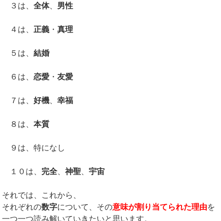
３は、
全体
、
男性
４は、
正義
・
真理
５は、
結婚
６は、
恋愛
・
友愛
７は、
好機
、
幸福
８は、
本質
９は、特になし
１０は、
完全
、
神聖
、
宇宙
それでは、これから、
それぞれの
数字
について、その
意味が割り当てられた理由
を
一つ一つ読み解いていきたいと思います。