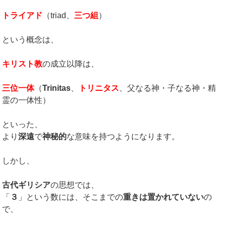
トライアド
（triad、
三つ組
）
という概念は、
キリスト教
の成立以降は、
三位一体
（
Trinitas
、
トリニタス
、父なる神・子なる神・精
霊の一体性）
といった、
より
深遠
で
神秘的
な意味を持つようになります。
しかし、
古代ギリシア
の思想では、
「
３
」という数には、そこまでの
重きは置かれていない
の
で、