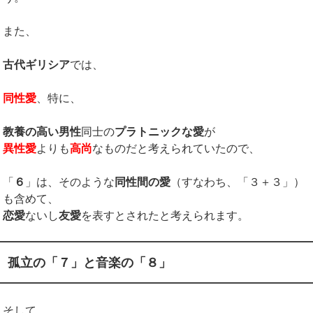
また、
古代ギリシア
では、
同性愛
、特に、
教養の高い男性
同士の
プラトニックな愛
が
異性愛
よりも
高尚
なものだと考えられていたので、
「
６
」は、そのような
同性間の愛
（すなわち、「３＋３」）
も含めて、
恋愛
ないし
友愛
を表すとされたと考えられます。
孤立の「７
」
と音楽の「８」
そして、