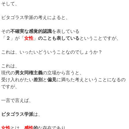
そして、
ピタゴラス学派の考えによると、
その
不確実な感覚的認識
を表している
「
２
」が「
女性
」
のことも表している
ということですが、
これは、いったいどういうことなのでしょうか？
これは、
現代の
男女同権主義
の立場から言うと、
受け入れがたい
差別
と
偏見
に満ちた考えということになるの
ですが、
一言で言えば、
ピタゴラス学派
は、
女性
とは、
感性
的
な存在であり、