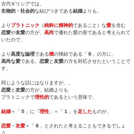
古代ギリシアでは、
生物的・社会的
な結びつきである
結婚
よりも、
より
プラトニック
（
純粋に精神的
であること）な
愛
を含む
恋愛
や
友愛
の方が、
高尚
で優れた愛の形であると考えられて
いたので、
より
高度な論理
である
積
の帰結である「
６
」の方に、
高尚な愛
である、
恋愛
と
友愛
の方を対応させたということで
す。
同じような話にはなりますが、、
恋愛
と
友愛
の方が、結婚よりも
プラトニックで
理性的
であるという意味で、
結婚
＝「
５
」に「
理性
」＝「
１
」を
足した
ものが、
恋愛
・
友愛
＝「
６
」とされたと考えることもできるでしょ
う。