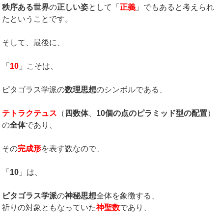
秩序ある世界
の
正しい姿
として「
正義
」でもあると考えられ
たということです。
そして、最後に、
「
10
」こそは、
ピタゴラス学派の
数理思想
のシンボルである、
テトラクテュス
（
四数体
、
10個の点のピラミッド型の配置
）
の
全体
であり、
その
完成形
を表す数なので、
「
10
」は、
ピタゴラス学派
の
神秘思想
全体を象徴する、
祈りの対象ともなっていた
神聖数
であり、