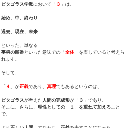
ピタゴラス学派
において「
３
」は、
始め
、
中
、
終わり
過去
、
現在
、
未来
といった、単なる
事柄の順番
といった意味での「
全体
」を表していると考えら
れます。
そして、
「
４
」が
正義
であり、
真理
でもあるというのは、
ピタゴラス
が考えた
人間の完成形
が「
３
」であり、
そこに、さらに、
理性としての
「
１
」
を重ねて加える
こと
で、
より
正しい人間
、すなわち、
正義
を表すことになった、