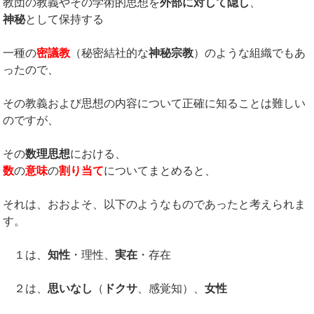
教団の教義やその学術的思想を
外部に対して隠し
、
神秘
として保持する
一種の
密議教
（秘密結社的な
神秘宗教
）のような組織でもあ
ったので、
その教義および思想の内容について正確に知ることは難しい
のですが、
その
数理思想
における、
数
の
意味
の
割り当て
についてまとめると、
それは、おおよそ、以下のようなものであったと考えられま
す。
１は、
知性
・理性、
実在
・存在
２は、
思いなし
（
ドクサ
、感覚知）、
女性