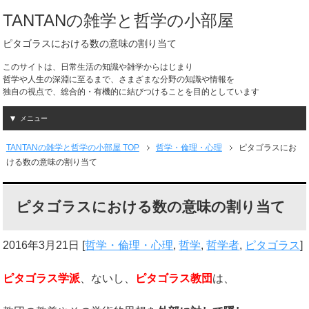
TANTANの雑学と哲学の小部屋
ピタゴラスにおける数の意味の割り当て
このサイトは、日常生活の知識や雑学からはじまり
哲学や人生の深淵に至るまで、さまざまな分野の知識や情報を
独自の視点で、総合的・有機的に結びつけることを目的としています
メニュー
TANTANの雑学と哲学の小部屋 TOP
哲学・倫理・心理
ピタゴラスにお
ける数の意味の割り当て
ピタゴラスにおける数の意味の割り当て
2016年3月21日
[
哲学・倫理・心理
,
哲学
,
哲学者
,
ピタゴラス
]
ピタゴラス学派
、ないし、
ピタゴラス教団
は、