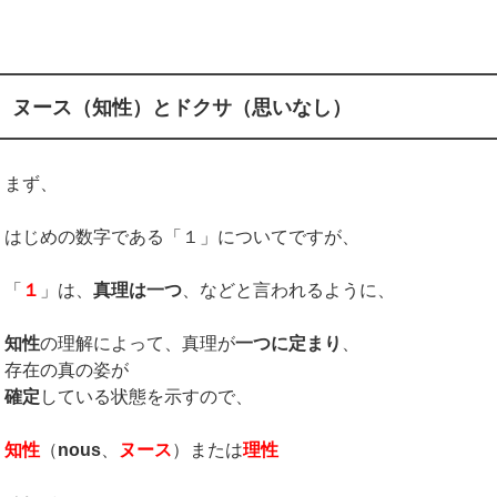
ヌース（知性）とドクサ（思いなし）
まず、
はじめの数字である「１」についてですが、
「
１
」は、
真理は一つ
、などと言われるように、
知性
の理解によって、真理が
一つに定まり
、
存在の真の姿が
確定
している状態を示すので、
知性
（
nous
、
ヌース
）または
理性