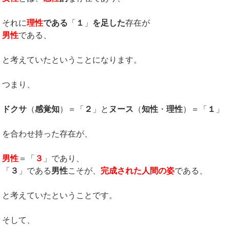
それに
理性
である
「
１
」
を足した
存在が
男性
である、
と考えていたということになります。
つまり、
ドクサ
（
感覚知
）＝「
２
」と
ヌース
（
知性
・
理性
）＝「
１
」
を合わせ持った存在が、
男性
＝「
３
」であり、
「
３
」である
男性
こそが、
完成された人間の姿
である、
と考えていたということです。
そして、