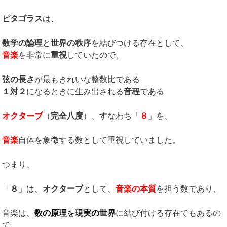
ピタゴラス
は、
数学の論理
と
世界の秩序
を結びつける存在として、
音楽
を非常に
重視
していたので、
弦の長さ
が最もきれいな整数比である
１対２
になるときに生み出される
音程
である
オクターブ
（
完全八度
）、すなわち「
８
」を、
音楽
自体を象徴する数として重視していました。
つまり、
「
８
」は、
オクターブ
として、
音楽の本質
を担う数であり、
音楽は、
数の原理
を
現実の世界
に結び付ける存在でもあるの
で、