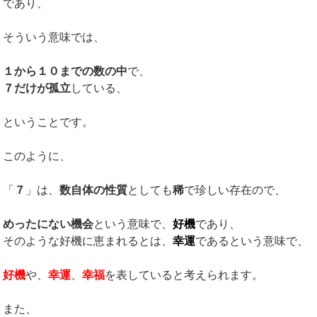
であり、
そういう意味では、
１から１０までの数の中
で、
７だけが孤立
している、
ということです。
このように、
「
７
」は、
数自体の性質
としても
稀
で珍しい存在ので、
めったにない機会
という意味で、
好機
であり、
そのような好機に恵まれるとは、
幸運
であるという意味で、
好機
や、
幸運
、
幸福
を表していると考えられます。
また、