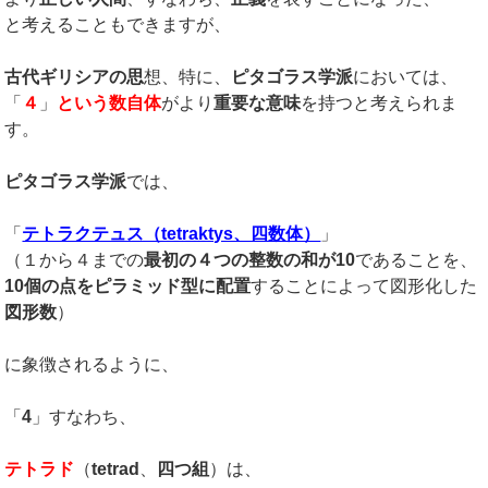
と考えることもできますが、
古代ギリシアの思
想、特に、
ピタゴラス学派
においては、
「
４
」
という数自体
がより
重要な意味
を持つと考えられま
す。
ピタゴラス学派
では、
「
テトラクテュス（tetraktys、四数体）
」
（１から４までの
最初の４つの整数の和が10
であることを、
10個の点をピラミッド型に配置
することによって図形化した
図形数
）
に象徴されるように、
「
4
」すなわち、
テトラド
（
tetrad
、
四つ組
）は、