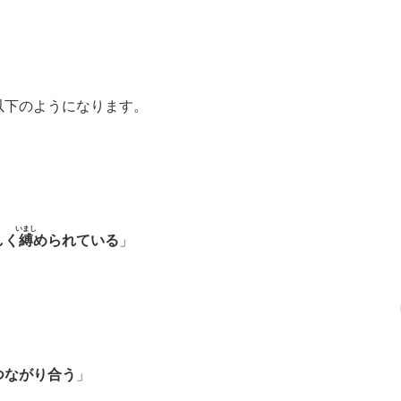
、
以下のようになります。
いまし
しく
縛
められている
」
」
つながり合う
」