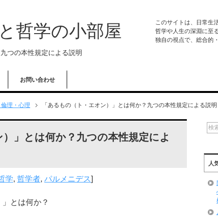
このサイトは、日常生
学と哲学の小部屋
哲学や人生の深淵に至
独自の視点で、総合的
？九つの本性規定による説明
お問い合わせ
・倫理・心理
「あるもの（ト・エオン）」とは何か？九つの本性規定による説明
ン）」とは何か？九つの本性規定によ
人
哲学
,
哲学者
,
パルメニデス
]
）」とは何か？