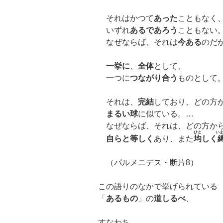
それはかつて
あった
こともなく
いずれ
あるであろう
こともない
なぜならば、それは
今ある
のだ
一挙に
、
全体
として、
一つに
つながり合う
ものとして
それは、
完結
しており、どの方
まるい球
に似ている。…
なぜならば、それは、どの方か
ひと
い
自らと等しく
あり、また
均
しく
（パルメニデス・断片8）
この語りのなかで挙げられている
「
あるもの
」の
道しるべ
、
すなわち、