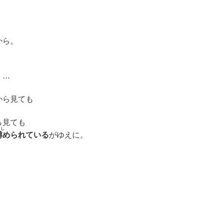
、
。
から。
。…
から見ても
ら見ても
まし
縛
められている
がゆえに。