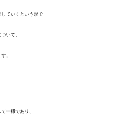
挙していくという形で
について、
ます。
して
一様
であり、