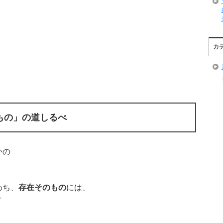
カ
もの」の道しるべ
かの
わち、
存在そのもの
には、
？