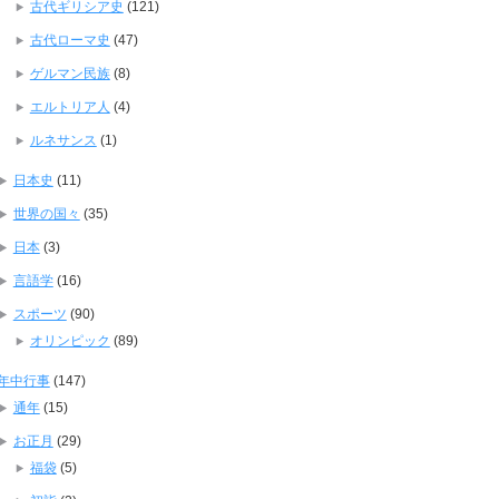
古代ギリシア史
(121)
古代ローマ史
(47)
ゲルマン民族
(8)
エルトリア人
(4)
ルネサンス
(1)
日本史
(11)
世界の国々
(35)
日本
(3)
言語学
(16)
スポーツ
(90)
オリンピック
(89)
年中行事
(147)
通年
(15)
お正月
(29)
福袋
(5)