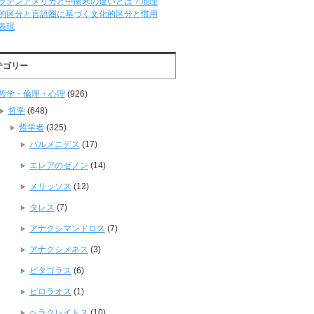
ラテンアメリカと中南米の違いとは？地理
的区分と言語圏に基づく文化的区分と慣用
表現
テゴリー
哲学・倫理・心理
(926)
哲学
(648)
哲学者
(325)
パルメニデス
(17)
エレアのゼノン
(14)
メリッソス
(12)
タレス
(7)
アナクシマンドロス
(7)
アナクシメネス
(3)
ピタゴラス
(6)
ピロラオス
(1)
ヘラクレイトス
(10)