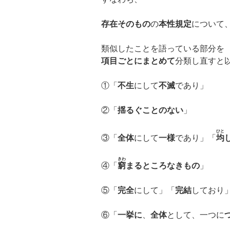
存在そのもの
の
本性規定
について
類似したことを語っている部分を
項目ごとにまとめて
分類し直すと
①「
不生
にして
不滅
であり」
②「
揺るぐことのない
」
ひと
③「
全体
にして
一様
であり」「
均
きわ
④「
窮
まるところなきもの
」
⑤「
完全
にして」「
完結
しており
⑥「
一挙に
、
全体
として、一つに