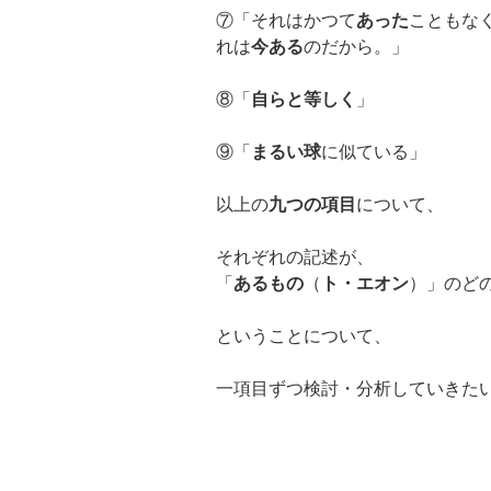
⑦「それはかつて
あった
こともな
れは
今ある
のだから。」
⑧「
自らと等しく
」
⑨「
まるい球
に似ている」
以上の
九つの項目
について、
それぞれの記述が、
「
あるもの
（
ト・エオン
）」のど
ということについて、
一項目ずつ検討・分析していきた