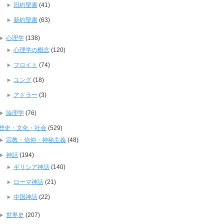
旧約聖書
(41)
新約聖書
(63)
心理学
(138)
心理学の概念
(120)
フロイト
(74)
ユング
(18)
アドラー
(3)
論理学
(76)
歴史・文化・社会
(529)
宗教・信仰・神秘主義
(48)
神話
(194)
ギリシア神話
(140)
ローマ神話
(21)
中国神話
(22)
世界史
(207)