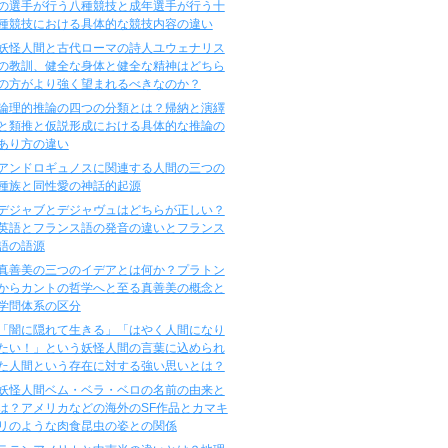
の選手が行う八種競技と成年選手が行う十
種競技における具体的な競技内容の違い
妖怪人間と古代ローマの詩人ユウェナリス
の教訓、健全な身体と健全な精神はどちら
の方がより強く望まれるべきなのか？
論理的推論の四つの分類とは？帰納と演繹
と類推と仮説形成における具体的な推論の
あり方の違い
アンドロギュノスに関連する人間の三つの
種族と同性愛の神話的起源
デジャブとデジャヴュはどちらが正しい？
英語とフランス語の発音の違いとフランス
語の語源
真善美の三つのイデアとは何か？プラトン
からカントの哲学へと至る真善美の概念と
学問体系の区分
「闇に隠れて生きる」「はやく人間になり
たい！」という妖怪人間の言葉に込められ
た人間という存在に対する強い思いとは？
妖怪人間ベム・ベラ・ベロの名前の由来と
は？アメリカなどの海外のSF作品とカマキ
リのような肉食昆虫の姿との関係