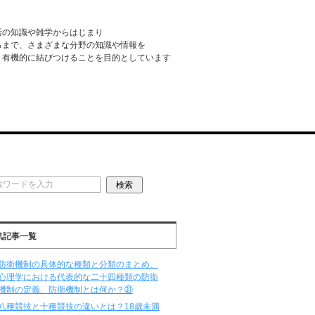
活の知識や雑学からはじまり
るまで、さまざまな分野の知識や情報を
・有機的に結びつけることを目的としています
気記事一覧
防衛機制の具体的な種類と分類のまとめ、
心理学における代表的な二十四種類の防衛
機制の定義、防衛機制とは何か？㉛
八種競技と十種競技の違いとは？18歳未満