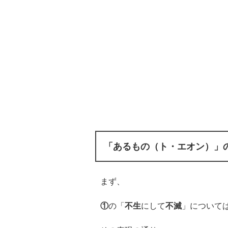
「あるもの（ト・エオン）」
まず、
①
の「
不生
にして
不滅
」について