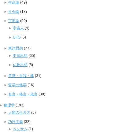
生命論
(49)
社会論
(18)
宇宙論
(90)
宇宙人
(9)
UFO
(6)
東洋思想
(77)
中国思想
(65)
仏教思想
(5)
意識・自我・魂
(31)
哲学の雑学
(16)
名言・格言・箴言
(30)
倫理学
(193)
人間の生き方
(5)
功利主義
(32)
ベンサム
(1)