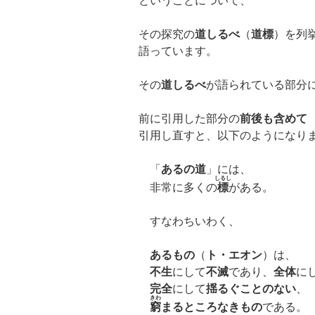
ということについて、
その探究の
道しるべ
（
道標
）を列
語っています。
その
道しるべ
が語られている部分
前に引用した部分の
前後も含めて
引用し直すと、以下のようになり
「
あるの道
」には、
しるし
非常に多くの
標
がある。
すなわちいわく、
あるもの
（
ト・エオン
）は、
不生
にして
不滅
であり、
全体
に
完全
にして
揺るぐことのない
、
きわ
窮
まるところなきもの
である。