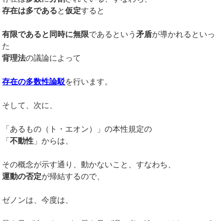
存在は多である
と
仮定
すると
有限であると同時に無限
であるという
矛盾
が導かれるといっ
た
背理法
の議論によって
存在の多数性論駁
を行います。
そして、次に、
「あるもの（ト・エオン）」の本性規定の
「
不動性
」からは、
その概念が示す通り、動かないこと、すなわち、
運動の否定
が帰結するので、
ゼノンは、今度は、