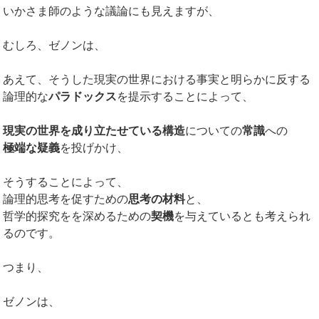
いかさま師のような議論にも見えますが、
むしろ、ゼノンは、
あえて、そうした現実の世界における事実と明らかに反する
論理的な
パラドックス
を提示することによって、
現実の世界を成り立たせている構造
についての
常識
への
極端な疑義
を投げかけ、
そうすることによって、
論理的思考を促すための
思考の材料
と、
哲学的探究をを深めるための
契機
を与えているとも考えられ
るのです。
つまり、
ゼノンは、