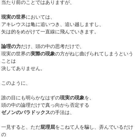
当たり前のことではありますが、
現実の世界
においては、
アキレウスは亀に追いつき、追い越しますし、
矢は的をめがけて一直線に飛んでいきます。
論理の力
だけ、頭の中の思考だけで、
現実の世界の
実際の現象
の方がねじ曲げられてしまうという
ことは
決してありません。
このように、
誰の目にも明らかなはずの
現実の現象
を、
頭の中の論理だけで真っ向から否定する
ゼノンのパラドックス
の手法は、
一見すると、ただ
屁理屈
をこねて人を騙し、弄んでいるだけ
の