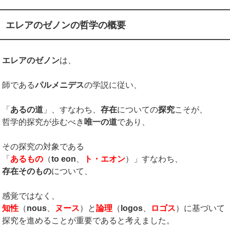
エレアのゼノンの哲学の概要
エレアのゼノン
は、
師である
パルメニデス
の学説に従い、
「
あるの道
」、すなわち、
存在
についての
探究
こそが、
哲学的探究が歩むべき
唯一の道
であり、
その探究の対象である
「
あるもの
（
to eon
、
ト・エオン
）」すなわち、
存在そのもの
について、
感覚ではなく、
知性
（
nous
、
ヌース
）と
論理
（
logos
、
ロゴス
）に基づいて
探究を進めることが重要であると考えました。