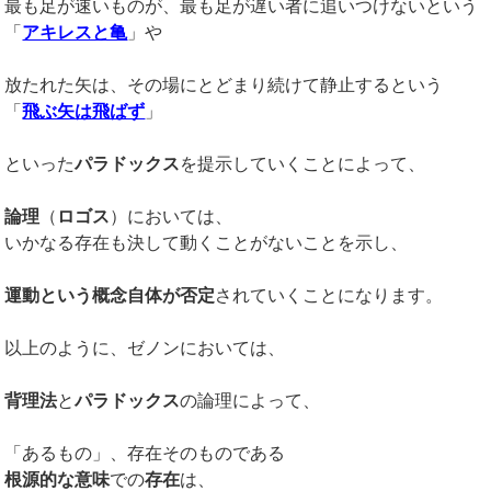
最も足が速いものが、最も足が遅い者に追いつけないという
「
アキレスと亀
」や
放たれた矢は、その場にとどまり続けて静止するという
「
飛ぶ矢は飛ばず
」
といった
パラドックス
を提示していくことによって、
論理
（
ロゴス
）においては、
いかなる存在も決して動くことがないことを示し、
運動という概念自体が否定
されていくことになります。
以上のように、ゼノンにおいては、
背理法
と
パラドックス
の論理によって、
「あるもの」、存在そのものである
根源的な意味
での
存在
は、