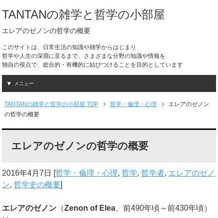
TANTANの雑学と哲学の小部屋
エレアのゼノンの哲学の概要
このサイトは、日常生活の知識や雑学からはじまり
哲学や人生の深淵に至るまで、さまざまな分野の知識や情報を
独自の視点で、総合的・有機的に結びつけることを目的としています
メニュー
TANTANの雑学と哲学の小部屋 TOP
哲学・倫理・心理
エレアのゼノン
の哲学の概要
エレアのゼノンの哲学の概要
2016年4月7日
[
哲学・倫理・心理
,
哲学
,
哲学者
,
エレアのゼノ
ン
,
哲学史の概要
]
エレアのゼノン
（
Zenon of Elea
、前490年頃～前430年頃）