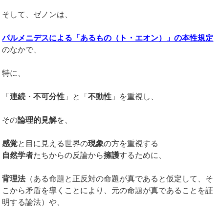
そして、ゼノンは、
パルメニデスによる「あるもの（ト・エオン）」の本性規定
のなかで、
特に、
「
連続
・
不可分性
」と「
不動性
」を重視し、
その
論理的見解
を、
感覚
と目に見える世界の
現象
の方を重視する
自然学者
たちからの反論から
擁護
するために、
背理法
（ある命題と正反対の命題が真であると仮定して、そ
こから矛盾を導くことにより、元の命題が真であることを証
明する論法）や、