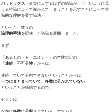
パラドックス
（事実に反するはずの結論が、正しいように見
える推論によって導かれてしまうことを示すことによって常
識的な理解を覆す論法）
といった、数々の
論理的手法
を駆使した議論を展開しました。
まず、
「あるもの（ト・エオン）」の本性規定の
「
連続
・
不可分性
」からは、
連続していて分割できないということからは、
一つにまとまっていて
、
多数に分かれていない
ということが帰結するので、
ゼノンは、
存在は
多数
に
分割
されている、すなわち、