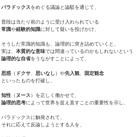
パラドックス
をめぐる議論と論駁を通じて、
普段は当たり前のように受け入れられている
常識
や
経験的知識
に対して疑いを投げかけ、
そうした常識的知識も、論理的に突き詰めていくと、
実は、
本質的な意味
では間違っているのかもしれないという
論理的な自省
をうながすことによって、
思惑
（
ドクサ
、
思いなし
）や
先入観
、
固定観念
といったものを打破し、
知性
（
ヌース
）を正しく働かせて、
論理的思考
によって世界を捉え直すことの重要性を示し、
パラドックスに触発されて、
それに応えて反論しようとする人を、