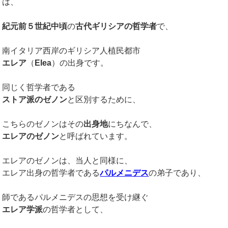
は、
紀元前５世紀中頃
の
古代ギリシアの哲学者
で、
南イタリア西岸のギリシア人植民都市
エレア
（
Elea
）の出身です。
同じく哲学者である
ストア派のゼノン
と区別するために、
こちらのゼノンはその
出身地
にちなんで、
エレアのゼノン
と呼ばれています。
エレアのゼノンは、当人と同様に、
エレア出身の哲学者である
パルメニデス
の弟子であり、
師であるパルメニデスの思想を受け継ぐ
エレア学派
の哲学者として、