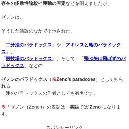
存在の多数性論駁
や
運動の否定
などを唱えましたが、
ゼノンは、
そうした議論のなかで提示された、
「
二分法のパラドックス
」や「
アキレスと亀のパラドック
ス
」、
「
競技場のパラドックス
」、そして、「
飛ぶ矢は飛ばずのパ
ラドックス
」などの
ゼノンのパラドックス
（
※
Zeno’s paradoxes
）として知ら
れる
一連のパラドックスの作者としても有名です。
※
「ゼノン（Zenon）の表記は、
英語
では“
Zeno
”になりま
す。
スポンサーリンク