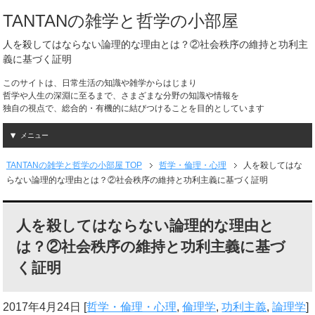
TANTANの雑学と哲学の小部屋
人を殺してはならない論理的な理由とは？②社会秩序の維持と功利主
義に基づく証明
このサイトは、日常生活の知識や雑学からはじまり
哲学や人生の深淵に至るまで、さまざまな分野の知識や情報を
独自の視点で、総合的・有機的に結びつけることを目的としています
メニュー
TANTANの雑学と哲学の小部屋 TOP
哲学・倫理・心理
人を殺してはな
らない論理的な理由とは？②社会秩序の維持と功利主義に基づく証明
人を殺してはならない論理的な理由と
は？②社会秩序の維持と功利主義に基づ
く証明
2017年4月24日
[
哲学・倫理・心理
,
倫理学
,
功利主義
,
論理学
]