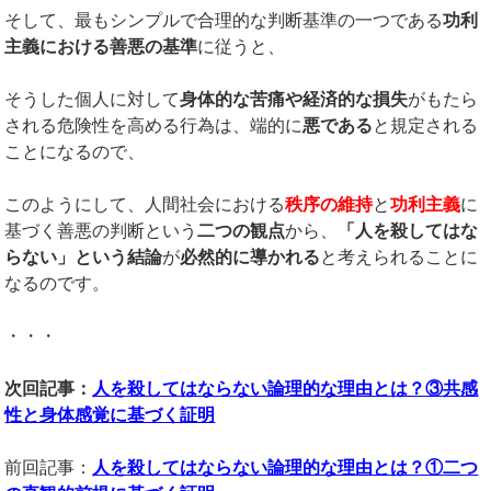
そして、最もシンプルで合理的な判断基準の一つである
功利
主義における善悪の基準
に従うと、
そうした個人に対して
身体的な苦痛や経済的な損失
がもたら
される危険性を高める行為は、端的に
悪である
と規定される
ことになるので、
このようにして、人間社会における
秩序の維持
と
功利主義
に
基づく善悪の判断という
二つの観点
から、
「人を殺してはな
らない」という結論
が
必然的に導かれる
と考えられることに
なるのです。
・・・
次回記事：
人を殺してはならない論理的な理由とは？③共感
性と身体感覚に基づく証明
前回記事：
人を殺してはならない論理的な理由とは？①
二つ