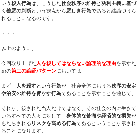
いう
殺人行為
は、こうした
社会秩序の維持
と
功利主義に基づ
く善悪の判断
という観点から
悪しき行為
であると結論づけら
れることになるのです。
・・・
以上のように、
今回取り上げた
人を殺してはならない論理的な理由
を示すた
めの
第二の論証パターン
においては、
まず、
人を殺すという行為
が、社会全体における
秩序の安定
や治安の維持を脅かす行為
であることを示すことを通じて、
それが、殺された当人だけではなく、その社会の内に生きて
いるすべての人々に対して、
身体的な苦痛や経済的な損失
が
もたらされる
リスクを高める行為
であるということが示され
ることになります。