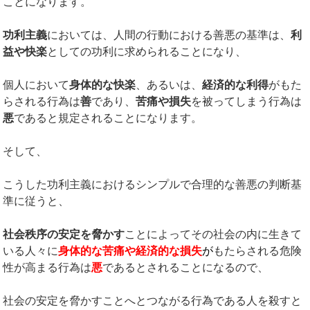
ことになります。
功利主義
においては、人間の行動における善悪の基準は、
利
益や快楽
としての功利に求められることになり、
個人において
身体的な快楽
、あるいは、
経済的な利得
がもた
らされる行為は
善
であり、
苦痛や損失
を被ってしまう行為は
悪
であると規定されることになります。
そして、
こうした功利主義におけるシンプルで合理的な善悪の判断基
準に従うと、
社会秩序の安定を脅かす
ことによってその社会の内に生きて
いる人々に
身体的な苦痛や経済的な損失
が
もたらされる危険
性が高まる行為は
悪
であるとされることになるので、
社会の安定を脅かすことへとつながる行為である人を殺すと