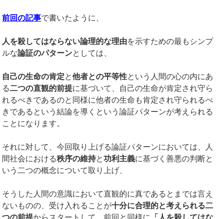
前回の記事
で書いたように、
人を殺してはならない論理的な理由
を示すための最もシンプ
ルな
論証のパターン
としては、
自己の生命の肯定
と
他者との平等性
という人間の心の内にあ
る
二つの直観的前提
に基づいて、自己の生命が肯定され守ら
れるべきであるのと同様に他者の生命も肯定され守られるべ
きであるという結論を導くという論証パターンが考えられる
ことになります。
それに対して、今回取り上げる論証パターンにおいては、人
間社会における
秩序の維持
と
功利主義
に基づく善悪の判断と
いう二つの概念について取り上げ、
そうした人間の意識において直観的に真であるとまでは言え
ないものの、受け入れることが
十分に合理的と考えられる二
つの前提
からスタートして、前回と同様に
「人を殺してはな