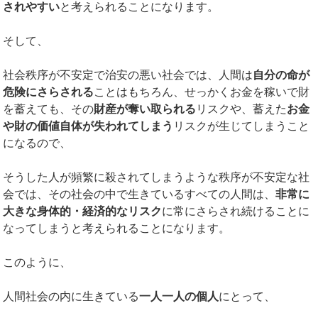
されやすい
と考えられることになります。
そして、
社会秩序が不安定で治安の悪い社会では、人間は
自分の命が
危険にさらされる
ことはもちろん、せっかくお金を稼いで財
を蓄えても、その
財産が奪い取られる
リスクや、蓄えた
お金
や財の価値自体が失われてしまう
リスクが生じてしまうこと
になるので、
そうした人が頻繁に殺されてしまうような秩序が不安定な社
会では、その社会の中で生きているすべての人間は、
非常に
大きな身体的・経済的なリスク
に常にさらされ続けることに
なってしまうと考えられることになります。
このように、
人間社会の内に生きている
一人一人の個人
にとって、