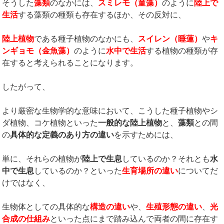
そうした
藻類
のなかには、
スミレモ（菫藻）
のように
陸上で
生活
する藻類の種類も存在するほか、その反対に、
陸上植物
である種子植物のなかにも、
スイレン（睡蓮）
や
キ
ンギョモ（金魚藻）
のように
水中で生活
する植物の種類が存
在すると考えられることになります。
したがって、
より厳密な生物学的な意味において、こうした種子植物やシ
ダ植物、コケ植物といった
一般的な陸上植物
と、
藻類
との間
の
具体的な定義のあり方の違い
を示すためには、
単に、それらの植物が
陸上で生息
しているのか？それとも
水
中で生息
しているのか？といった
生育場所の違い
についてだ
けではなく、
生物体としての具体的な
構造の違い
や、
生殖形態の違い
、
光
合成の仕組み
といった点にまで踏み込んで両者の間に存在す