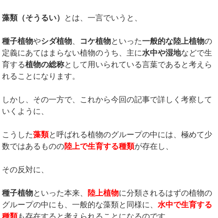
藻類（そうるい）
とは、一言でいうと、
種子植物
や
シダ植物
、
コケ植物
といった
一般的な陸上植物
の
定義にあてはまらない植物のうち、主に
水中や湿地
などで生
育する
植物の総称
として用いられている言葉であると考えら
れることになります。
しかし、その一方で、これから今回の記事で詳しく考察して
いくように、
こうした
藻類
と呼ばれる植物のグループの中には、極めて少
数ではあるものの
陸上で生育する種類
が存在し、
その反対に、
種子植物
といった本来、
陸上植物
に分類されるはずの植物の
グループの中にも、一般的な藻類と同様に、
水中で生育する
種類
も存在すると考えられることになるのです。