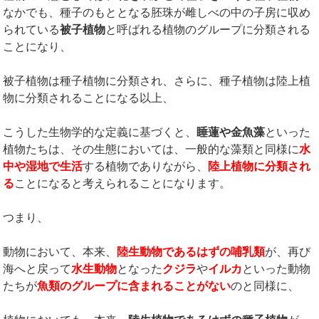
なかでも、種子のもととなる胚珠が雌しべの中の子房に収め
られている
被子植物
と呼ばれる植物のグループに分類される
ことになり、
被子植物は種子植物に分類され、さらに、種子植物は陸上植
物に分類されることになる以上、
こうした生物学的な定義に基づくと、
睡蓮や金魚藻
といった
植物たちは、その生態においては、一般的な藻類と同様に
水
中や湿地で生活
する植物でありながら、
陸上植物に分類され
る
ことになると考えられることになります。
つまり、
動物において、本来、
陸生動物であるはずの哺乳類
が、再び
海へと戻って
水生動物
となった
クジラ
や
イルカ
といった動物
たちが
魚類のグループに含まれることがない
のと同様に、