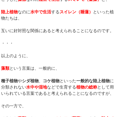
陸上植物
なのに
水中で生活
する
スイレン（睡蓮）
といった植
物たちは、
互いに好対照な関係にあると考えられることになるのです。
・・・
以上のように、
藻類
という言葉は、一般的に、
種子植物
や
シダ植物
、
コケ植物
といった
一般的な陸上植物
に
分類されない
水中や湿地
などで生育する
植物の総称
として用
いられている言葉であると考えられることになるのですが、
その一方で、