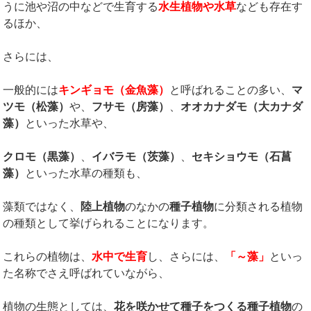
うに池や沼の中などで生育する
水生植物や水草
なども存在す
るほか、
さらには、
一般的には
キンギョモ（金魚藻）
と呼ばれることの多い、
マ
ツモ（松藻）
や、
フサモ（房藻）
、
オオカナダモ（大カナダ
藻）
といった水草や、
クロモ（黒藻）
、
イバラモ（茨藻）
、
セキショウモ（石菖
藻）
といった水草の種類も、
藻類ではなく、
陸上植物
のなかの
種子植物
に分類される植物
の種類として挙げられることになります。
これらの植物は、
水中で生育
し、さらには、
「～藻」
といっ
た名称でさえ呼ばれていながら、
植物の生態としては、
花を咲かせて種子をつくる種子植物
の