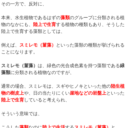
その一方で、反対に、
本来、水生植物であるはずの
藻類
のグループに分類される植
物のなかにも、
陸上で生育
する植物の種類もあり、そうした
陸上で生育する藻類としては、
例えば、
スミレモ（菫藻）
といった藻類の種類が挙げられる
ことになります。
スミレモ（菫藻）
は、緑色の光合成色素を持つ藻類である
緑
藻類
に分類される植物なのですが、
通常の場合、スミレモは、スギやヒノキといった他の
陸生植
物の樹皮上
や、日の当たりにくい
崖地などの岩盤上
といった
陸上で生育
していると考えられ、
そういう意味では、
こうした
藻類
なのに
陸上で生活
する
スミレモ（菫藻）
と、