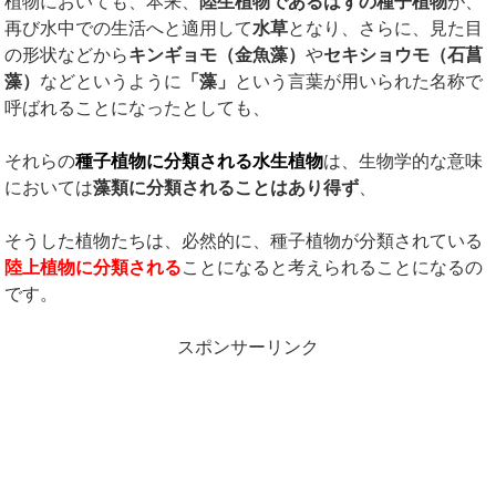
植物においても、本来、
陸生植物であるはずの種子植物
が、
再び水中での生活へと適用して
水草
となり、さらに、見た目
の形状などから
キンギョモ（金魚藻）
や
セキショウモ（石菖
藻）
などというように
「藻」
という言葉が用いられた名称で
呼ばれることになったとしても、
それらの
種子植物に分類される水生植物
は、生物学的な意味
においては
藻類に分類されることはあり得ず
、
そうした植物たちは、必然的に、種子植物が分類されている
陸上植物に分類される
ことになると考えられることになるの
です。
スポンサーリンク