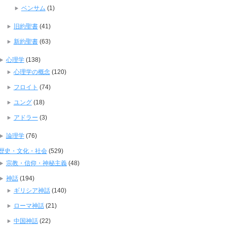
ベンサム
(1)
旧約聖書
(41)
新約聖書
(63)
心理学
(138)
心理学の概念
(120)
フロイト
(74)
ユング
(18)
アドラー
(3)
論理学
(76)
歴史・文化・社会
(529)
宗教・信仰・神秘主義
(48)
神話
(194)
ギリシア神話
(140)
ローマ神話
(21)
中国神話
(22)