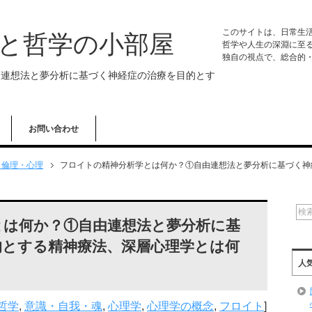
このサイトは、日常生
学と哲学の小部屋
哲学や人生の深淵に至
独自の視点で、総合的
由連想法と夢分析に基づく神経症の治療を目的とす
お問い合わせ
・倫理・心理
フロイトの精神分析学とは何か？①自由連想法と夢分析に基づく神
とは何か？①自由連想法と夢分析に基
的とする精神療法、深層心理学とは何
人
哲学
,
意識・自我・魂
,
心理学
,
心理学の概念
,
フロイト
]