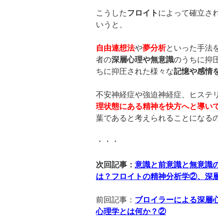
こうした
フロイト
によって確立さ
いうと、
自由連想法
や
夢分析
といった手法
者の
深層心理や無意識
のうちに抑
ちに抑圧された様々な
記憶や感情
不安神経症や強迫神経症、ヒステ
理状態にある精神を快方へと導い
葉であると考えられることになる
・・・
次回記事：
意識と前意識と無意識
は？フロイトの精神分析学②、深
前回記事：
ブロイラーによる深層
心理学とは何か？②