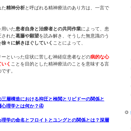
れた
精神分析
と呼ばれる精神療法のあり方は、一言で
を用いた
患者自身と治療者との共同作業
によって、患
圧された
葛藤や願望
を読み解き、そうした無意識のう
を徐々に解きほぐしていく
ことによって、
リーといった症状に苦しむ神経症患者などの
病的な心
ていく
ことを目的とした精神療法のことを意味する言
のです。
の三層構造における抑圧と検閲とリビドーの関係と
層心理学とは何か？④
心理学の命名とフロイトとユングとの関係とは？深層