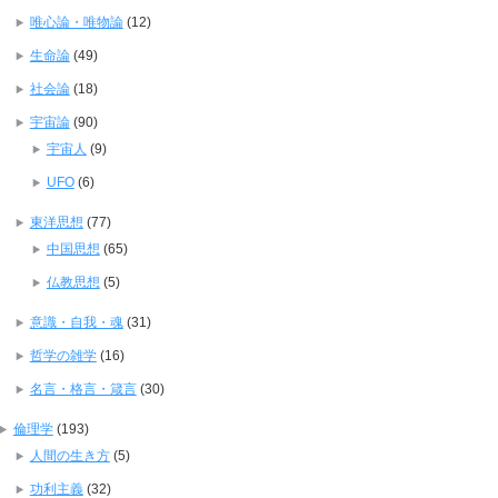
唯心論・唯物論
(12)
生命論
(49)
社会論
(18)
宇宙論
(90)
宇宙人
(9)
UFO
(6)
東洋思想
(77)
中国思想
(65)
仏教思想
(5)
意識・自我・魂
(31)
哲学の雑学
(16)
名言・格言・箴言
(30)
倫理学
(193)
人間の生き方
(5)
功利主義
(32)