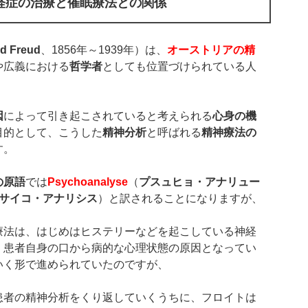
経症の治療と催眠療法との関係
d Freud
、1856年～1939年）は、
オーストリアの精
や広義における
哲学者
としても位置づけられている人
因
によって引き起こされていると考えられる
心身の機
目的として、こうした
精神分析
と呼ばれる
精神療法の
す。
の原語
では
Psychoanalyse
（
プスュヒョ・アナリュー
サイコ・アナリシス
）と訳されることになりますが、
療法は、はじめはヒステリーなどを起こしている神経
、患者自身の口から病的な心理状態の原因となってい
いく形で進められていたのですが、
患者の精神分析をくり返していくうちに、フロイトは