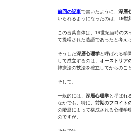
前回の記事
で書いたように、
深層
いられるようになったのは、
19
世
この言葉自体は、19世紀当時の
ス
て提唱された造語であったと考え
そうした
深層心理学
と呼ばれる学
して成立するのは、
オーストリア
神療法の技法を確立してからのこ
そして、
一般的には、
深層心理学
と呼ばれ
なかでも、特に、
前期のフロイト
の階層によって構成される心理学
のですが、
それでは、