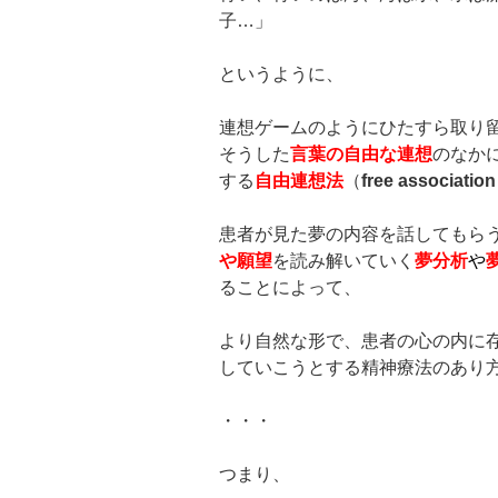
子…」
というように、
連想ゲームのようにひたすら取り
そうした
言葉の自由な連想
のなか
する
自由連想法
（
free association
患者が見た夢の内容を話してもら
や願望
を読み解いていく
夢分析
や
ることによって、
より自然な形で、患者の心の内に
していこうとする精神療法のあり
・・・
つまり、