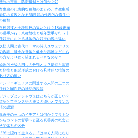
機制の定義、防衛機制とは何か？㉛
寄生虫の代表的な種類のまとめ、寄生虫感
染症の原因となる56種類の代表的な寄生虫
の種類
八種競技と十種競技の違いとは？18歳未満
の選手が行う八種競技と成年選手が行う十
種競技における具体的な競技内容の違い
妖怪人間と古代ローマの詩人ユウェナリス
の教訓、健全な身体と健全な精神はどちら
の方がより強く望まれるべきなのか？
論理的推論の四つの分類とは？帰納と演繹
と類推と仮説形成における具体的な推論の
あり方の違い
アンドロギュノスに関連する人間の三つの
種族と同性愛の神話的起源
デジャブとデジャヴュはどちらが正しい？
英語とフランス語の発音の違いとフランス
語の語源
真善美の三つのイデアとは何か？プラトン
からカントの哲学へと至る真善美の概念と
学問体系の区分
「闇に隠れて生きる」「はやく人間になり