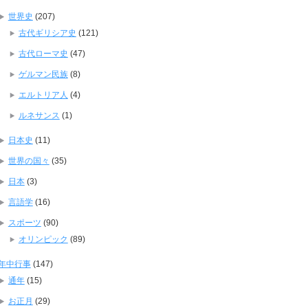
世界史
(207)
古代ギリシア史
(121)
古代ローマ史
(47)
ゲルマン民族
(8)
エルトリア人
(4)
ルネサンス
(1)
日本史
(11)
世界の国々
(35)
日本
(3)
言語学
(16)
スポーツ
(90)
オリンピック
(89)
年中行事
(147)
通年
(15)
お正月
(29)