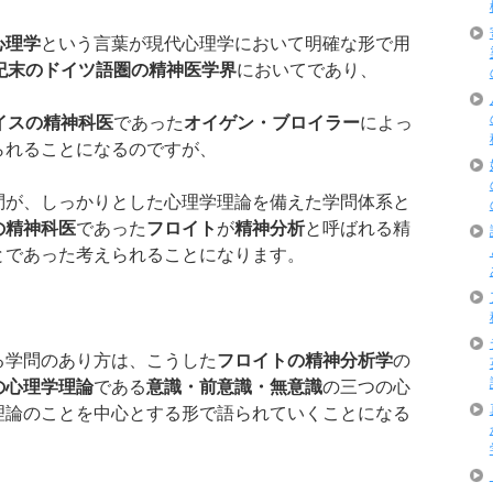
心理学
という言葉が現代心理学において明確な形で用
紀末のドイツ語圏の精神医学界
においてであり、
イスの精神科医
であった
オイゲン・ブロイラー
によっ
られることになるのですが、
問が、しっかりとした心理学理論を備えた学問体系と
の精神科医
であった
フロイト
が
精神分析
と呼ばれる精
とであった考えられることになります。
る学問のあり方は、こうした
フロイトの精神分析学
の
の心理学理論
である
意識・前意識・無意識
の三つの心
理論のことを中心とする形で語られていくことになる