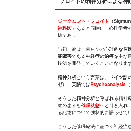
フロイトの精神分析による神
ジークムント・フロイト
（
Sigmun
神科医
であると同時に、
心理学者
物であり、
当初、彼は、何らかの
心理的な原
能障害
である
神経症の治療
を主な
技法
を開発していくことになりま
精神分析
という言葉は、
ドイツ語
ゼ
）、
英語
では
Psychoanalysis
（
そうした
精神分析
と呼ばれる精神
症の患者を
催眠状態
へと引き入れ
る記憶について強制的に語らせて
こうした催眠療法に基づく神経症