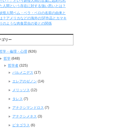
たい！」という妖怪人間の言葉に込められ
た人間という存在に対する強い思いとは？
妖怪人間ベム・ベラ・ベロの名前の由来と
は？アメリカなどの海外のSF作品とカマキ
リのような肉食昆虫の姿との関係
テゴリー
哲学・倫理・心理
(926)
哲学
(648)
哲学者
(325)
パルメニデス
(17)
エレアのゼノン
(14)
メリッソス
(12)
タレス
(7)
アナクシマンドロス
(7)
アナクシメネス
(3)
ピタゴラス
(6)