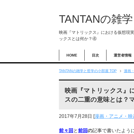
TANTANの雑
映画『マトリックス』における仮想現
ックスとは何か？④
HOME
目次
運営者情報
TANTANの雑学と哲学の小部屋 TOP
漫画
映画『マトリックス』
スの二重の意味とは？
2017年7月28日
[
漫画・アニメ・映
前々回
と
前回
の
記事で書いたよう