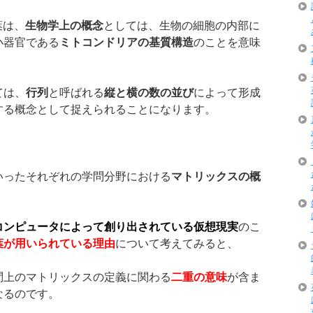
葉は、
生物学上の概念
としては、生物の細胞の内部に
小器官である
ミトコンドリアの基質構造
のことを意味
ては、
行列
と呼ばれる
縦と横の数の並び
によって形成
する概念として捉えられることになります。
いったそれぞれの学問分野における
マトリックスの概
コンピュータによって創り出されている仮想現実
のこ
葉が用いられている理由
について考えてみると、
問上のマトリックスの定義に関わる
二重の意味
が含ま
なるのです。