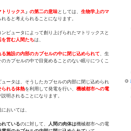
マトリックス
」
の第二の意味
としては、
生物学上のマ
られると考えられることになります。
コンピュータによって創り上げられたマトリックスと
活を営む人間たち
は、
れる施設の内部のカプセルの中に閉じ込められて
、生
そのカプセルの中で目覚めることのない眠りにつくこ
ピュータは、そうしたカプセルの内部に閉じ込められ
せられる体熱
を利用して発電を行い、
機械都市への電
が説明されることになります。
観においては、
われている
のに対して、
人間の肉体は
機械都市への電
発電所のカプセルの内部に閉じ込められて
いて、