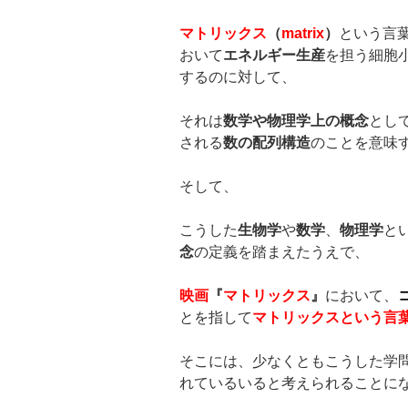
マトリックス
（
matrix
）
という言
おいて
エネルギー生産
を担う細胞
するのに対して、
それは
数学や物理学上の概念
とし
される
数の配列構造
のことを意味
そして、
こうした
生物学
や
数学
、
物理学
と
念
の定義を踏まえたうえで、
映画
『
マトリックス
』
において、
とを指して
マトリックスという言
そこには、少なくともこうした学
れているいると考えられることに