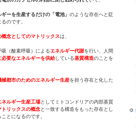
ルギーを生産するだけの「電池」
のような存在へと貶
なるのです。
の概念としてのマトリックス
は、
呼吸（酸素呼吸）による
エネルギー代謝
を行い、人間
に必要なエネルギーを供給
している
基質構造
のことを
機械都市のためのエネルギー生産
を担う存在と化した
エネルギー生産工場
としてミトコンドリアの内部基質
マトリックスの概念
と一致する構造をもった存在とし
ることになるのです。