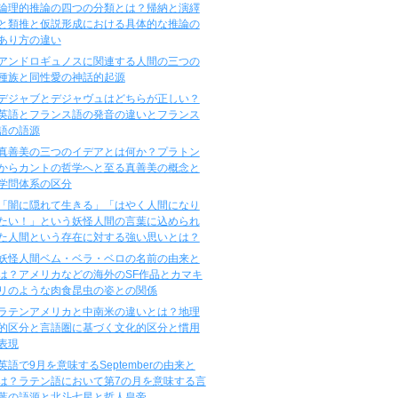
論理的推論の四つの分類とは？帰納と演繹
と類推と仮説形成における具体的な推論の
あり方の違い
アンドロギュノスに関連する人間の三つの
種族と同性愛の神話的起源
デジャブとデジャヴュはどちらが正しい？
英語とフランス語の発音の違いとフランス
語の語源
真善美の三つのイデアとは何か？プラトン
からカントの哲学へと至る真善美の概念と
学問体系の区分
「闇に隠れて生きる」「はやく人間になり
たい！」という妖怪人間の言葉に込められ
た人間という存在に対する強い思いとは？
妖怪人間ベム・ベラ・ベロの名前の由来と
は？アメリカなどの海外のSF作品とカマキ
リのような肉食昆虫の姿との関係
ラテンアメリカと中南米の違いとは？地理
的区分と言語圏に基づく文化的区分と慣用
表現
英語で9月を意味するSeptemberの由来と
は？ラテン語において第7の月を意味する言
葉の語源と北斗七星と哲人皇帝