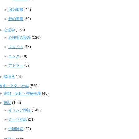
旧約聖書
(41)
新約聖書
(63)
心理学
(138)
心理学の概念
(120)
フロイト
(74)
ユング
(18)
アドラー
(3)
論理学
(76)
歴史・文化・社会
(529)
宗教・信仰・神秘主義
(48)
神話
(194)
ギリシア神話
(140)
ローマ神話
(21)
中国神話
(22)