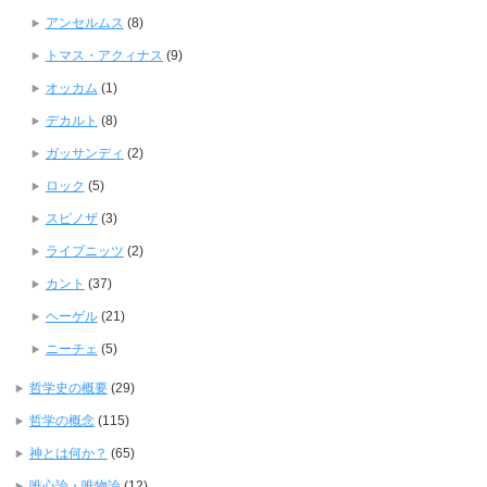
アンセルムス
(8)
トマス・アクィナス
(9)
オッカム
(1)
デカルト
(8)
ガッサンディ
(2)
ロック
(5)
スピノザ
(3)
ライプニッツ
(2)
カント
(37)
ヘーゲル
(21)
ニーチェ
(5)
哲学史の概要
(29)
哲学の概念
(115)
神とは何か？
(65)
唯心論・唯物論
(12)