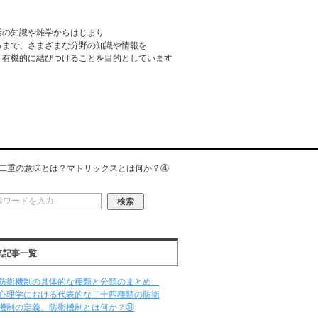
活の知識や雑学からはじまり
るまで、さまざまな分野の知識や情報を
・有機的に結びつけることを目的としています
二重の意味とは？マトリックスとは何か？④
気記事一覧
防衛機制の具体的な種類と分類のまとめ、
心理学における代表的な二十四種類の防衛
機制の定義、防衛機制とは何か？㉛