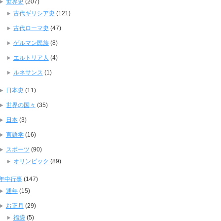
世界史
(207)
古代ギリシア史
(121)
古代ローマ史
(47)
ゲルマン民族
(8)
エルトリア人
(4)
ルネサンス
(1)
日本史
(11)
世界の国々
(35)
日本
(3)
言語学
(16)
スポーツ
(90)
オリンピック
(89)
年中行事
(147)
通年
(15)
お正月
(29)
福袋
(5)