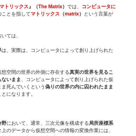
マトリックス
』（
The Matrix
）
では、
コンピュータに
のことを指して
マトリックス
（
matrix
）
という言葉が
おいては、
界
は、実際は、コンピュータによって創り上げられた
仮想空間の世界の外側に存在する
真実の世界を見るこ
もないまま
、コンピュータによって創り上げられた仮
まま死んでいくという
偽りの世界の内に囚われたまま
ことになります。
分野
において、通常、三次元像を構成する
局所座標系
タ上のデータから仮想空間への情報の変換作業には、