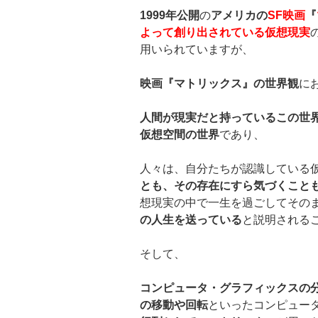
1999
年公開
の
アメリカの
SF
映画
『
よって創り出されている仮想現実
用いられていますが、
映画『マトリックス』の世界観
に
人間が現実だと持っているこの世
仮想空間の世界
であり、
人々は、自分たちが認識している
とも、その存在にすら気づくこと
想現実の中で一生を過ごしてその
の人生を送っている
と説明される
そして、
コンピュータ・グラフィックスの
の移動や回転
といったコンピュー