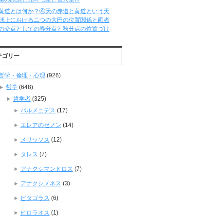
黄道とは何か？④天の赤道と黄道という天
球上における二つの大円の位置関係と両者
の交点としての春分点と秋分点の位置づけ
テゴリー
哲学・倫理・心理
(926)
哲学
(648)
哲学者
(325)
パルメニデス
(17)
エレアのゼノン
(14)
メリッソス
(12)
タレス
(7)
アナクシマンドロス
(7)
アナクシメネス
(3)
ピタゴラス
(6)
ピロラオス
(1)