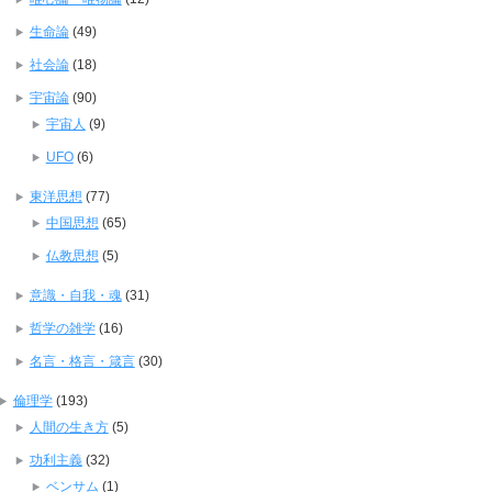
生命論
(49)
社会論
(18)
宇宙論
(90)
宇宙人
(9)
UFO
(6)
東洋思想
(77)
中国思想
(65)
仏教思想
(5)
意識・自我・魂
(31)
哲学の雑学
(16)
名言・格言・箴言
(30)
倫理学
(193)
人間の生き方
(5)
功利主義
(32)
ベンサム
(1)