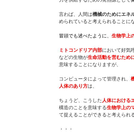
言わば、人間は
機械のためにエネ
められていると考えられることに
冒頭でも述べたように、
生物学上
ミトコンドリア内部
において好気
などの生物が
生命活動を営むため
意味することになりますが、
コンピュータによって管理され、
人体のあり方
は、
ちょうど、こうした
人体における
構造のことを意味する
生物学上の
て捉えることができると考えられ
・・・