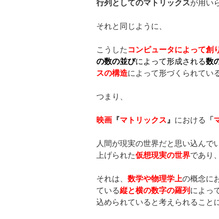
行列としてのマトリックス
が用い
それと同じように、
こうした
コンピュータによって創
の数の並び
によって形成される
数
スの構造
によって形づくられてい
つまり、
映画
『
マトリックス
』
における
「
人間が現実の世界だと思い込んで
上げられた
仮想現実の世界
であり
それは、
数学や物理学上
の概念に
ている
縦と横の数字の羅列
によっ
込められていると考えられること