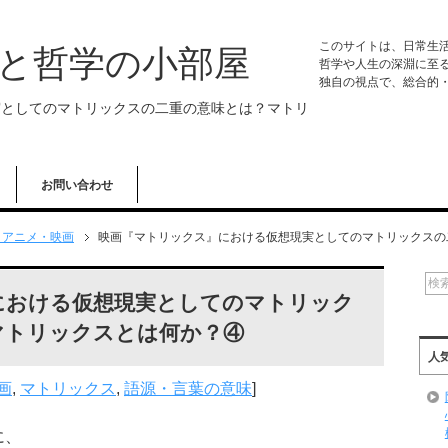
このサイトは、日常生
学と哲学の小部屋
哲学や人生の深淵に至
独自の視点で、総合的
実としてのマトリックスの二重の意味とは？マトリ
お問い合わせ
・アニメ・映画
映画『マトリックス』における仮想現実としてのマトリックスの
における仮想現実としてのマトリック
マトリックスとは何か？④
人
画
,
マトリックス
,
語源・言葉の意味
]
に、