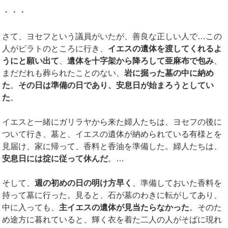
・・・
さて、ヨセフという議員がいたが、善良な正しい人で…この
人がピラトのところに行き、
イエスの遺体を渡してくれるよ
うにと願い出て
、
遺体を十字架から降ろして亜麻布で包み
、
まだだれも葬られたことのない、
岩に掘った墓の中に納め
た
。
その日は準備の日であり、安息日が始まろうとしてい
た
。
イエスと一緒にガリラヤから来た婦人たちは、ヨセフの後に
ついて行き、墓と、イエスの遺体が納められている有様とを
見届け、家に帰って、香料と香油を準備した。婦人たちは、
安息日には掟に従って休んだ
。…
そして、
週の初めの日の明け方早く
、準備しておいた香料を
持って墓に行った。見ると、石が墓のわきに転がしてあり、
中に入っても、
主イエスの遺体が見当たらなかった
。そのた
め途方に暮れていると、輝く衣を着た二人の人がそばに現れ