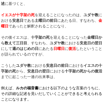
述
に基づくと、
イエスが十字架の死
を迎えることになったのは、
ユダヤ教
に
おける
安息日
である
土曜日の前日
にあたる日、すなわち、
金
曜日
であったと解釈されることになり、
その後イエスは、
十字架の死
を迎えることになった
金曜日か
ら数えて三日目
、すなわち、
ユダヤ教
における
安息日の翌日
にして
週のはじめの日
にあたる
日曜日
に
復活
したということ
が語られているのですが、
こうした
ユダヤ教
における
安息日の前日
における
イエスの十
字架の死
から、
安息日の翌日
における
十字架の死からの復活
までに起こった一連の出来事は、
例えば、
ルカの福音書
における以下のような言葉のうちに、
その詳細な記述を見いだしていくことができると考えられる
ことになります。