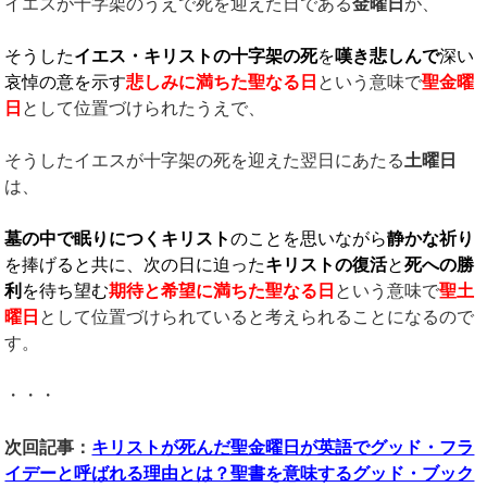
イエスが十字架のうえで死を迎えた日である
金曜日
が、
そうした
イエス・キリストの十字架の死
を
嘆き悲しんで
深い
哀悼の意を示す
悲しみに満ちた聖なる日
という意味で
聖金曜
日
として位置づけられたうえで、
そうしたイエスが十字架の死を迎えた翌日にあたる
土曜日
は、
墓の中で眠りにつくキリスト
のことを思いながら
静かな祈り
を捧げると共に、次の日に迫った
キリストの復活
と
死への勝
利
を待ち望む
期待と希望に満ちた聖なる日
という意味で
聖土
曜日
として位置づけられていると考えられることになるので
す。
・・・
次回記事：
キリストが死んだ聖金曜日が英語でグッド・フラ
イデーと呼ばれる理由とは？聖書を意味するグッド・ブック