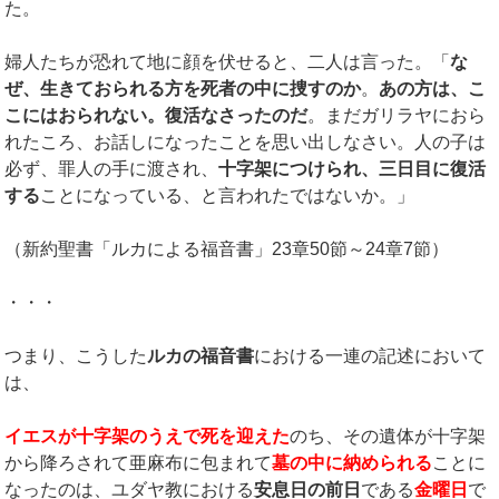
た。
婦人たちが恐れて地に顔を伏せると、二人は言った。「
な
ぜ、生きておられる方を死者の中に捜すのか
。
あの方は、こ
こにはおられない。復活なさったのだ
。まだガリラヤにおら
れたころ、お話しになったことを思い出しなさい。人の子は
必ず、罪人の手に渡され、
十字架につけられ、三日目に復活
する
ことになっている、と言われたではないか。」
（新約聖書「ルカによる福音書」23章50節～24章7節）
・・・
つまり、こうした
ルカの福音書
における一連の記述において
は、
イエスが十字架のうえで死を迎えた
のち、その遺体が十字架
から降ろされて亜麻布に包まれて
墓の中に納められる
ことに
なったのは、ユダヤ教における
安息日の前日
である
金曜日
で