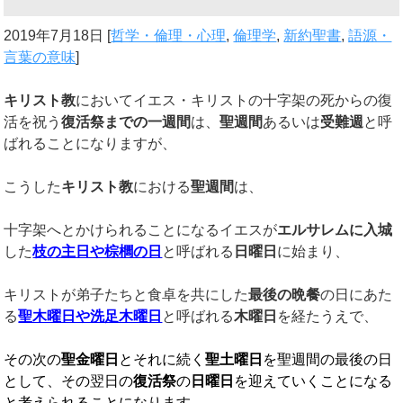
2019年7月18日
[
哲学・倫理・心理
,
倫理学
,
新約聖書
,
語源・
言葉の意味
]
キリスト教
においてイエス・キリストの十字架の死からの復
活を祝う
復活祭までの一週間
は、
聖週間
あるいは
受難週
と呼
ばれることになりますが、
こうした
キリスト教
における
聖週間
は、
十字架へとかけられることになるイエスが
エルサレムに入城
した
枝の主日や棕櫚の日
と呼ばれる
日曜日
に始まり、
キリストが弟子たちと食卓を共にした
最後の晩餐
の日にあた
る
聖木曜日や洗足木曜日
と呼ばれる
木曜日
を経たうえで、
その次の
聖金曜日
とそれに続く
聖土曜日
を聖週間の最後の日
として、その翌日の
復活祭
の
日曜日
を迎えていくことになる
と考えられることになります。