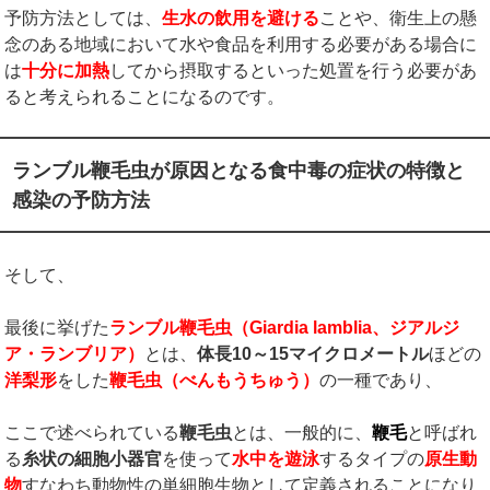
予防方法としては、
生水の飲用を避ける
ことや、衛生上の懸
念のある地域において水や食品を利用する必要がある場合に
は
十分に加熱
してから摂取するといった処置を行う必要があ
ると考えられることになるのです。
ランブル鞭毛虫が原因となる食中毒の症状の特徴と
感染の予防方法
そして、
最後に挙げた
ランブル鞭毛虫（
Giardia lamblia
、ジアルジ
ア・ランブリア）
とは、
体長
10
～
15
マイクロメートル
ほどの
洋梨形
をした
鞭毛虫（べんもうちゅう）
の一種であり、
ここで述べられている
鞭毛虫
とは、一般的に、
鞭毛
と呼ばれ
る
糸状の細胞小器官
を使って
水中を遊泳
するタイプの
原生動
物
すなわち動物性の単細胞生物として定義されることになり