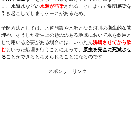
に、
水道水
などの
水源が汚染
されることによって
集団感染
を
引き起こしてしまうケースがあるため、
予防方法としては、水道施設や水源となる河川の
衛生的な管
理
や、そうした衛生上の懸念のある地域において水を飲用と
して用いる必要がある場合には、いったん
沸騰させてから飲
む
といった処理を行うことによって、
原虫を完全に死滅させ
る
ことができると考えられることになるのです。
スポンサーリンク