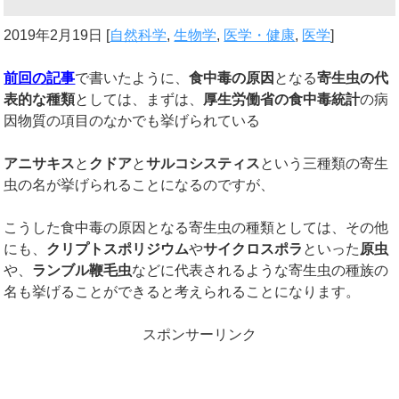
2019年2月19日
[
自然科学
,
生物学
,
医学・健康
,
医学
]
前回の記事
で書いたように、
食中毒の原因
となる
寄生虫の代
表的な種類
としては、まずは、
厚生労働省の食中毒統計
の病
因物質の項目のなかでも挙げられている
アニサキス
と
クドア
と
サルコシスティス
という三種類の寄生
虫の名が挙げられることになるのですが、
こうした食中毒の原因となる寄生虫の種類としては、その他
にも、
クリプトスポリジウム
や
サイクロスポラ
といった
原虫
や、
ランブル鞭毛虫
などに代表されるような寄生虫の種族の
名も挙げることができると考えられることになります。
スポンサーリンク