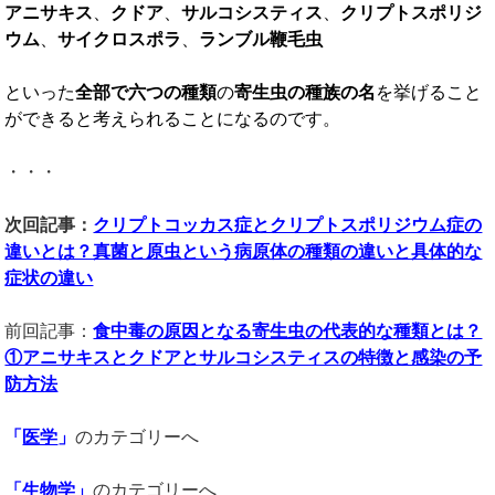
アニサキス
、
クドア
、
サルコシスティス
、
クリプトスポリジ
ウム
、
サイクロスポラ
、
ランブル鞭毛虫
といった
全部で六つの種類
の
寄生虫の種族の名
を挙げること
ができると考えられることになるのです。
・・・
次回記事：
クリプトコッカス症とクリプトスポリジウム症の
違いとは？真菌と原虫という病原体の種類の違いと具体的な
症状の違い
前回記事：
食中毒の原因となる寄生虫の代表的な種類とは？
①アニサキスとクドアとサルコシスティスの特徴と感染の予
防方法
「
医学
」
のカテゴリーへ
「
生物学
」
のカテゴリーへ