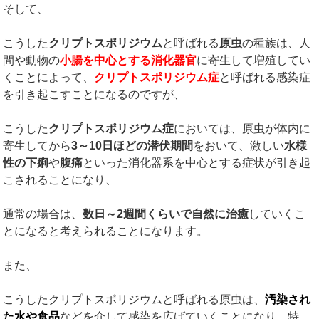
そして、
こうした
クリプトスポリジウム
と呼ばれる
原虫
の種族は、人
間や動物の
小腸を中心とする消化器官
に寄生して増殖してい
くことによって、
クリプトスポリジウム症
と呼ばれる感染症
を引き起こすことになるのですが、
こうした
クリプトスポリジウム症
においては、原虫が体内に
寄生してから
3
～
10
日ほどの潜伏期間
をおいて、激しい
水様
性の下痢
や
腹痛
といった消化器系を中心とする症状が引き起
こされることになり、
通常の場合は、
数日～
2
週間くらいで自然に治癒
していくこ
とになると考えられることになります。
また、
こうしたクリプトスポリジウムと呼ばれる原虫は、
汚染され
た水や食品
などを介して感染を広げていくことになり、特