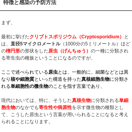
特徴と感染の予防方法
まず、
最初に挙げた
クリプトスポリジウム（
Cryptosporidium
）
と
は、
直径
5
マイクロメートル
（1000分の5ミリメートル）ほど
の
楕円形
の形状をした
原虫（げんちゅう）
の一種に分類され
る寄生虫の種族ということになるのですが、
ここで述べられている
原虫
とは、一般的に、細菌などとは異
なり
核や細胞質
といった構造を持った
真核細胞生物
に分類さ
れる
単細胞性の微生物
のことを指す言葉であり、
現代においては、特に、そうした
真核生物
に分類される
単細
胞生物
のなかでも
寄生性や病原性
を示す微生物の種類とし
て、こうした原虫という言葉が用いられることになると考え
られることになります。