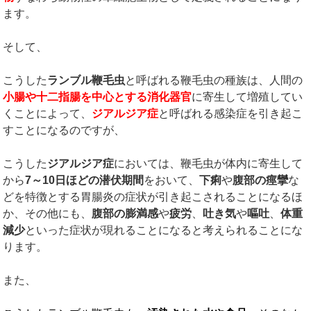
ます。
そして、
こうした
ランブル鞭毛虫
と呼ばれる鞭毛虫の種族は、人間の
小腸や十二指腸を中心とする消化器官
に寄生して増殖してい
くことによって、
ジアルジア症
と呼ばれる感染症を引き起こ
すことになるのですが、
こうした
ジアルジア症
においては、鞭毛虫が体内に寄生して
から
7
～
10
日ほどの潜伏期間
をおいて、
下痢
や
腹部の痙攣
な
どを特徴とする胃腸炎の症状が引き起こされることになるほ
か、その他にも、
腹部の膨満感
や
疲労
、
吐き気
や
嘔吐
、
体重
減少
といった症状が現れることになると考えられることにな
ります。
また、