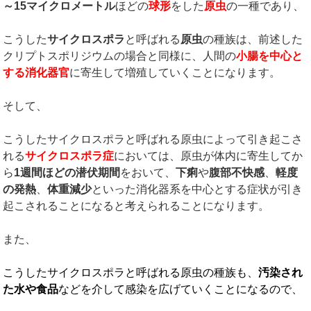
～
15
マイクロメートル
ほどの
球形
をした
原虫
の一種であり、
こうした
サイクロスポラ
と呼ばれる
原虫
の種族は、前述した
クリプトスポリジウムの場合と同様に、人間の
小腸を中心と
する消化器官
に寄生して増殖していくことになります。
そして、
こうしたサイクロスポラと呼ばれる原虫によって引き起こさ
れる
サイクロスポラ症
においては、原虫が体内に寄生してか
ら
1
週間ほどの潜伏期間
をおいて、
下痢
や
腹部不快感
、
軽度
の発熱
、
体重減少
といった消化器系を中心とする症状が引き
起こされることになると考えられることになります。
また、
こうしたサイクロスポラと呼ばれる原虫の種族も、
汚染され
た水や食品
などを介して感染を広げていくことになるので、