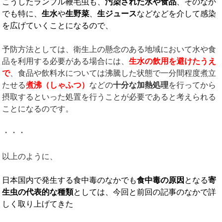
こうしたランブル鞭毛虫も、
汚染された水や食品
、そのなか
でも特に、
生水
や
生野菜
、
生ジュース
などなどを介して感染
を広げていくことになるので、
予防方法としては、衛生上の懸念のある地域において水や食
品を利用する必要がある場合には、
生水の飲用を避けたうえ
で
、食品や飲料水については沸騰した状態で一分間程度煮立
たせる
煮沸（しゃふつ）
などの
十分な加熱処理
を行ってから
摂取するといった処置を行うことが必要であると考えられる
ことになるのです。
・・・
以上のように、
日本国内で発生する食中毒のなかでも
食中毒の原因
となる
寄
生虫の代表的な種類
としては、今回と前回の記事のなかで詳
しく取り上げてきた