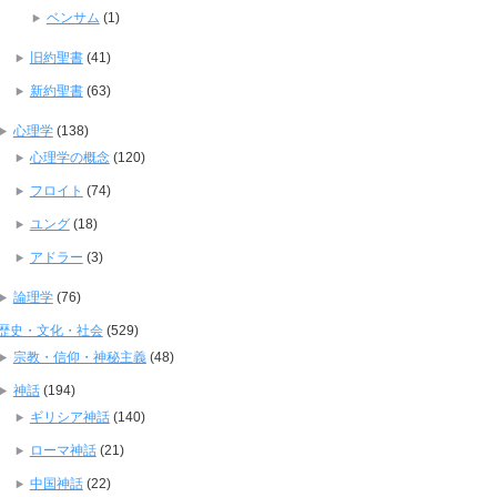
ベンサム
(1)
旧約聖書
(41)
新約聖書
(63)
心理学
(138)
心理学の概念
(120)
フロイト
(74)
ユング
(18)
アドラー
(3)
論理学
(76)
歴史・文化・社会
(529)
宗教・信仰・神秘主義
(48)
神話
(194)
ギリシア神話
(140)
ローマ神話
(21)
中国神話
(22)