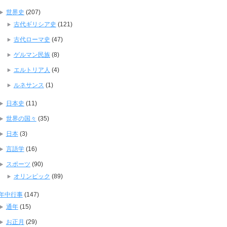
世界史
(207)
古代ギリシア史
(121)
古代ローマ史
(47)
ゲルマン民族
(8)
エルトリア人
(4)
ルネサンス
(1)
日本史
(11)
世界の国々
(35)
日本
(3)
言語学
(16)
スポーツ
(90)
オリンピック
(89)
年中行事
(147)
通年
(15)
お正月
(29)