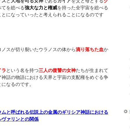
ノス
と
大地を司る女神
である
ガイア
を父と母とする
ク
べてを総べる
強大な力と権威
を持った全宇宙を総べる
ことになっていったと考えられることになるのです
ロノスが切り裂いたウラノスの体から
滴り落ちた血
か
イラ
という名を持つ
三人の復讐の女神
たちが生まれて
ア神話の物語における天界と宇宙の支配権をめぐる争
とになるのです。
ウムと呼ばれる伝説上の金属のギリシア神話における
ルヴァリンとの関係