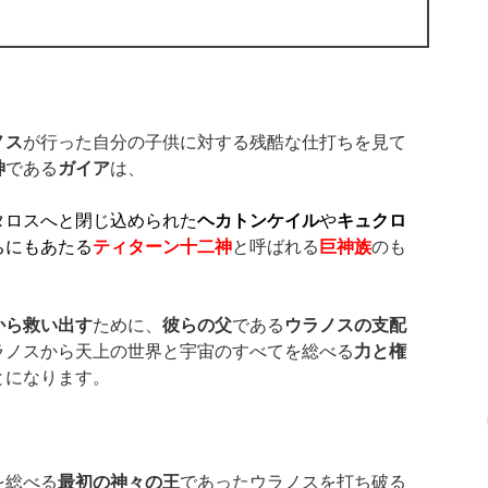
ノス
が行った自分の子供に対する残酷な仕打ちを見て
神
である
ガイア
は、
タロスへと閉じ込められた
ヘカトンケイル
や
キュクロ
ちにもあたる
ティターン十二神
と呼ばれる
巨神族
のも
、
から救い出す
ために、
彼らの父
である
ウラノスの支配
ラノスから天上の世界と宇宙のすべてを総べる
力と権
とになります。
を総べる
最初の神々の王
であったウラノスを打ち破る