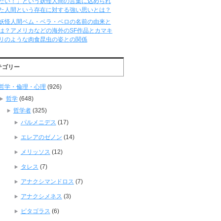
たい！」という妖怪人間の言葉に込められ
た人間という存在に対する強い思いとは？
妖怪人間ベム・ベラ・ベロの名前の由来と
は？アメリカなどの海外のSF作品とカマキ
リのような肉食昆虫の姿との関係
テゴリー
哲学・倫理・心理
(926)
哲学
(648)
哲学者
(325)
パルメニデス
(17)
エレアのゼノン
(14)
メリッソス
(12)
タレス
(7)
アナクシマンドロス
(7)
アナクシメネス
(3)
ピタゴラス
(6)