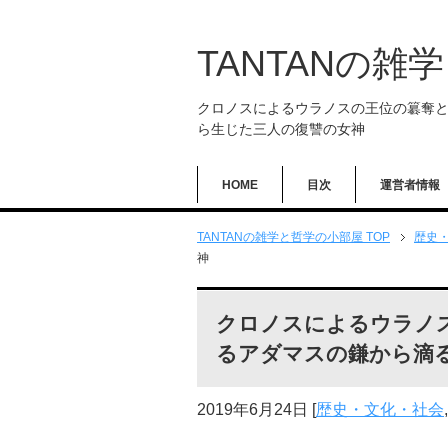
TANTANの雑
クロノスによるウラノスの王位の簒奪
ら生じた三人の復讐の女神
HOME
目次
運営者情報
TANTANの雑学と哲学の小部屋 TOP
歴史
神
クロノスによるウラノ
るアダマスの鎌から滴
2019年6月24日
[
歴史・文化・社会