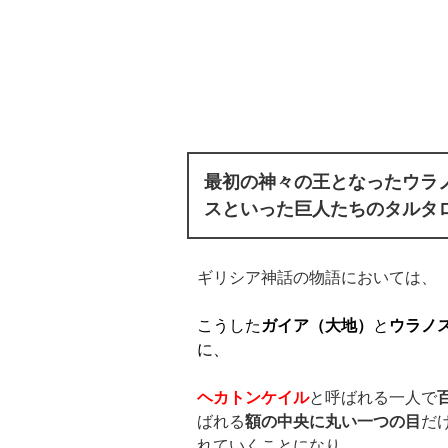
最初の神々の王となったウラ
スといった巨人たちのタルタ
ギリシア神話の物語においては、
こうした
ガイア（大地）
と
ウラノ
に、
ヘカトンケイル
と呼ばれる一人で
ばれる
額の中央に丸い一つの目
だ
れていくことになり、