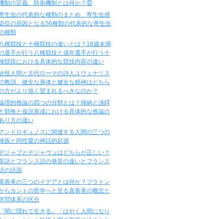
機制の定義、防衛機制とは何か？㉛
寄生虫の代表的な種類のまとめ、寄生虫感
染症の原因となる56種類の代表的な寄生虫
の種類
八種競技と十種競技の違いとは？18歳未満
の選手が行う八種競技と成年選手が行う十
種競技における具体的な競技内容の違い
妖怪人間と古代ローマの詩人ユウェナリス
の教訓、健全な身体と健全な精神はどちら
の方がより強く望まれるべきなのか？
論理的推論の四つの分類とは？帰納と演繹
と類推と仮説形成における具体的な推論の
あり方の違い
アンドロギュノスに関連する人間の三つの
種族と同性愛の神話的起源
デジャブとデジャヴュはどちらが正しい？
英語とフランス語の発音の違いとフランス
語の語源
真善美の三つのイデアとは何か？プラトン
からカントの哲学へと至る真善美の概念と
学問体系の区分
「闇に隠れて生きる」「はやく人間になり