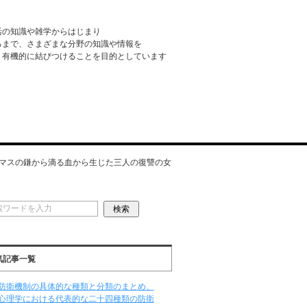
活の知識や雑学からはじまり
るまで、さまざまな分野の知識や情報を
・有機的に結びつけることを目的としています
マスの鎌から滴る血から生じた三人の復讐の女
気記事一覧
防衛機制の具体的な種類と分類のまとめ、
心理学における代表的な二十四種類の防衛