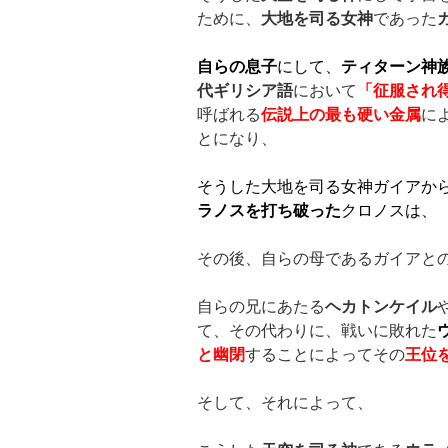
ために、
大地を司る女神
であった
自らの息子
にして、
ティターン神
代ギリシア語
において
「征服され
呼ばれる
伝説上の最も硬い金属
に
とになり、
そうした大地を司る女神ガイアか
ラノスを打ち破った
クロノスは、
その後、自らの母であるガイアと
自らの兄にあたる
ヘカトンケイル
て、その代わりに、戦いに敗れた
と幽閉
することによってその
王位
そして、それによって、