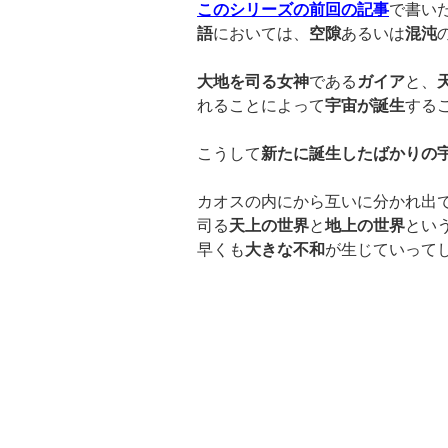
このシリーズの前回の記事
で書い
語
においては、
空隙
あるいは
混沌
大地を司る女神
である
ガイア
と、
れることによって
宇宙が誕生
する
こうして
新たに誕生したばかりの
カオスの内にから互いに分かれ出
司る
天上の世界
と
地上の世界
とい
早くも
大きな不和
が生じていって