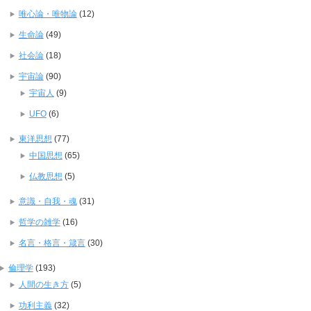
唯心論・唯物論
(12)
生命論
(49)
社会論
(18)
宇宙論
(90)
宇宙人
(9)
UFO
(6)
東洋思想
(77)
中国思想
(65)
仏教思想
(5)
意識・自我・魂
(31)
哲学の雑学
(16)
名言・格言・箴言
(30)
倫理学
(193)
人間の生き方
(5)
功利主義
(32)