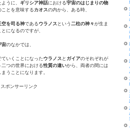
たように、
ギリシア神話
における
宇宙のはじまりの物
のことを意味する
カオス
の内から、ある時、
天空を司る神
である
ウラノス
という
二柱の神々
が生ま
ことになるのですが、
宇宙
のなかでは、
でていくことになった
ウラノス
と
ガイア
のそれぞれが
う二つの世界における
性質の違い
から、両者の間には
しまうことになります。
スポンサーリンク