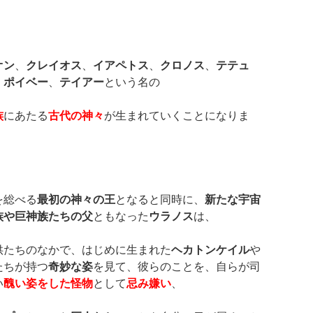
オン
、
クレイオス
、
イアペトス
、
クロノス
、
テテュ
、
ポイベー
、
テイアー
という名の
族
にあたる
古代の神々
が生まれていくことになりま
を総べる
最初の神々の王
となると同時に、
新たな宇宙
族や巨神族たちの父
ともなった
ウラノス
は、
供たちのなかで、はじめに生まれた
ヘカトンケイル
や
たちが持つ
奇妙な姿
を見て、彼らのことを、自らが司
い
醜い姿をした怪物
として
忌み嫌い
、