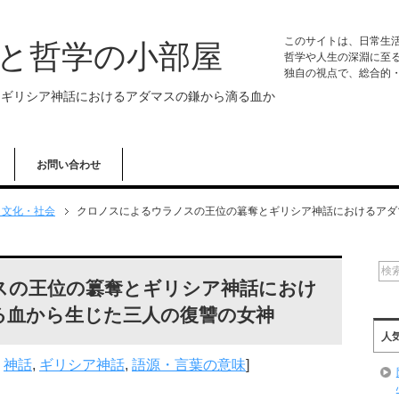
このサイトは、日常生
学と哲学の小部屋
哲学や人生の深淵に至
独自の視点で、総合的
とギリシア神話におけるアダマスの鎌から滴る血か
お問い合わせ
・文化・社会
クロノスによるウラノスの王位の簒奪とギリシア神話におけるアダ
スの王位の簒奪とギリシア神話におけ
る血から生じた三人の復讐の女神
人
,
神話
,
ギリシア神話
,
語源・言葉の意味
]