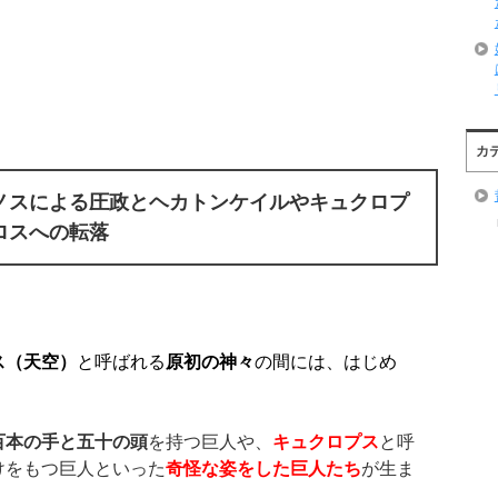
カ
ノスによる圧政とヘカトンケイルやキュクロプ
ロスへの転落
ス（天空）
と呼ばれる
原初の神々
の間には、はじめ
百本の手と五十の頭
を持つ巨人や、
キュクロプス
と呼
けをもつ巨人といった
奇怪な姿をした巨人たち
が生ま