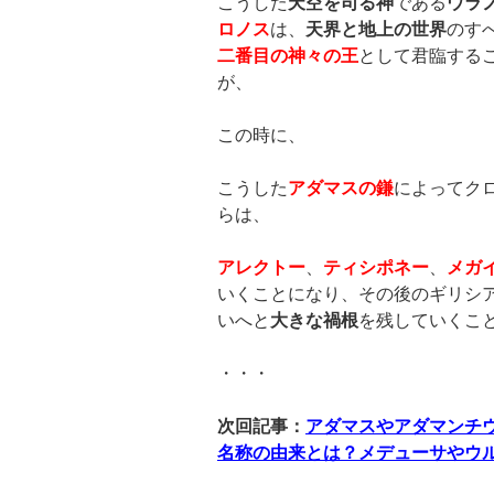
こうした
天空を司る神
である
ウラ
ロノス
は、
天界と地上の世界
のす
二番目の神々の王
として君臨する
が、
この時に、
こうした
アダマスの鎌
によってク
らは、
アレクトー
、
ティシポネー
、
メガ
いくことになり、その後のギリシ
いへと
大きな禍根
を残していくこ
・・・
次回記事：
アダマスやアダマンチ
名称の由来とは？メデューサやウ