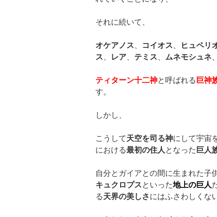
それに続いて、
オケアノス
、
コイオス
、
ヒュペリ
ス
、
レア
、
テミス
、
ムネモシュネ
ティターン十二神
と呼ばれる
巨神
す。
しかし、
こうして
天空を司る神
にして宇宙
における
最初の住人
となった
巨人
自分とガイアとの間に生まれた子
キュクロプス
といった
地上の巨人
る
天界の美しさ
にはふさわしくな