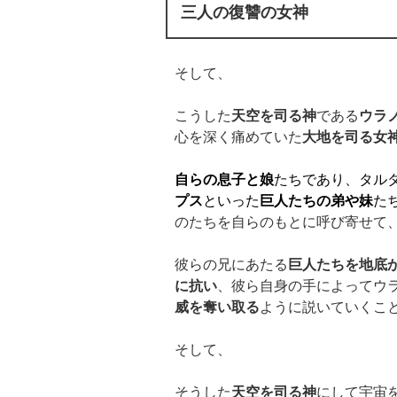
三人の復讐の女神
そして、
こうした
天空を司る神
である
ウラ
心を深く痛めていた
大地を司る女
自らの息子と娘
たちであり、タル
プス
といった
巨人たちの弟や妹
た
のたちを自らのもとに呼び寄せて
彼らの兄にあたる
巨人たちを地底
に抗い
、彼ら自身の手によってウ
威を奪い取る
ように説いていくこ
そして、
そうした
天空を司る神
にして宇宙