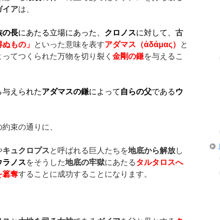
ガイア
は、
族の長
にあたる立場にあった、
クロノス
に対して、
古
得ぬもの」
といった意味を表す
アダマス（
ἀ
δάμας
）
と
よってつくられた万物を切り裂く
金剛の鎌
を与えるこ
ら与えられた
アダマスの鎌
によって
自らの父
である
ウ
の約束の通りに、
や
キュクロプス
と呼ばれる巨人たちを
地底から解放
し
ウラノス
をそうした
地底の牢獄
にあたる
タルタロスへ
を簒奪
することに成功することになります。