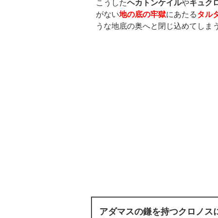
こうした
ヘカトンケイル
や
キュク
がない
地の底の牢獄
にあたる
タル
うな地底の奥へと閉じ込めてしま
アダマスの鎌を持つクロノス