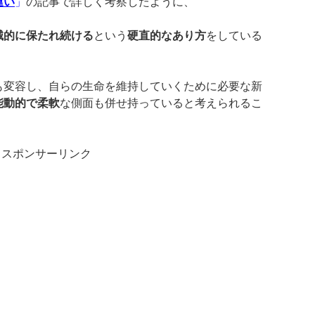
違い
」
の記事で詳しく考察したように、
械的に保たれ続ける
という
硬直的なあり方
をしている
も変容し、自らの生命を維持していくために必要な新
能動的で柔軟
な側面も併せ持っていると考えられるこ
スポンサーリンク