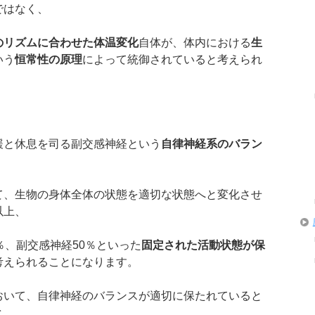
ではなく、
のリズムに合わせた体温変化
自体が、体内における
生
いう
恒常性の原理
によって統御されていると考えられ
緩と休息を司る副交感神経という
自律神経系のバラン
て、生物の身体全体の状態を適切な状態へと変化させ
以上、
％、副交感神経50％といった
固定された活動状態が保
考えられることになります。
おいて、自律神経のバランスが適切に保たれていると
と、