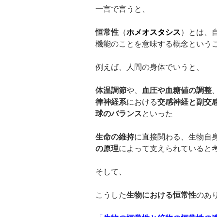
一言で言うと、
恒常性
（
ホメオスタシス
）とは、
機能のことを意味する概念という
例えば、人間の身体でいうと、
体温調節
や、
血圧や血糖値の調整
律神経系
における
交感神経と副交
球のバランス
といった
生命の維持
に直接関わる、生物自
の原理
によって支えられていると
そして、
こうした
生物における恒常性
のあ