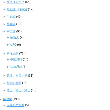
神とは何か？
(65)
唯心論・唯物論
(12)
生命論
(49)
社会論
(18)
宇宙論
(90)
宇宙人
(9)
UFO
(6)
東洋思想
(77)
中国思想
(65)
仏教思想
(5)
意識・自我・魂
(31)
哲学の雑学
(16)
名言・格言・箴言
(30)
倫理学
(193)
人間の生き方
(5)