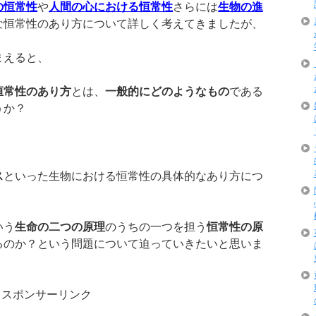
の恒常性
や
人間の心における恒常性
さらには
生物の進
な恒常性のあり方について詳しく考えてきましたが、
まえると、
恒常性のあり方
とは、
一般的にどのようなもの
である
うか？
ス
といった生物における恒常性の具体的なあり方につ
いう
生命の二つの原理
のうちの一つを担う
恒常性の原
るのか？という問題について迫っていきたいと思いま
スポンサーリンク