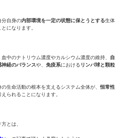
自分自身の
内部環境を一定の状態に保とうとする
生体
ことになります。
、血中のナトリウム濃度やカルシウム濃度の維持、
自
感神経のバランス
や、
免疫系
における
リンパ球と顆粒
身の生命活動の根本を支えるシステム全体が、
恒常性
考えられることになります。
り方とは、