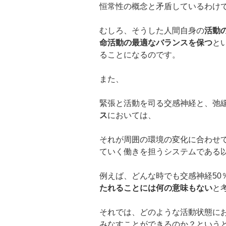
恒常性の概念と矛盾しているわけ
むしろ、そうした人間自身の
活動
命活動の最適なバランスを保つ
と
ることになるのです。
また、
緊張と活動を司る交感神経と、弛
ス
においては、
それが周囲の環境の変化に合わせ
ていく働きを担うシステムである
例えば、どんな時でも交感神経50
たれることには何の意味もない
と
それでは、どのような活動状態に
みなすことができるのか？という