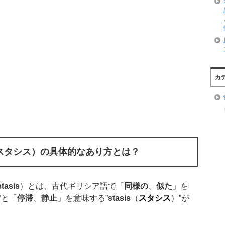
カ
スタシス）
の具体的なあり方とは？
tasis
）とは、古代ギリシア語で「
同様の
、
似た
」を
”と「
停滞
、
静止
」を意味する”
stasis
（
スタシス
）”が