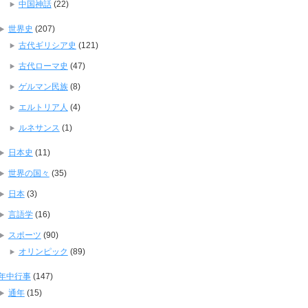
中国神話
(22)
世界史
(207)
古代ギリシア史
(121)
古代ローマ史
(47)
ゲルマン民族
(8)
エルトリア人
(4)
ルネサンス
(1)
日本史
(11)
世界の国々
(35)
日本
(3)
言語学
(16)
スポーツ
(90)
オリンピック
(89)
年中行事
(147)
通年
(15)