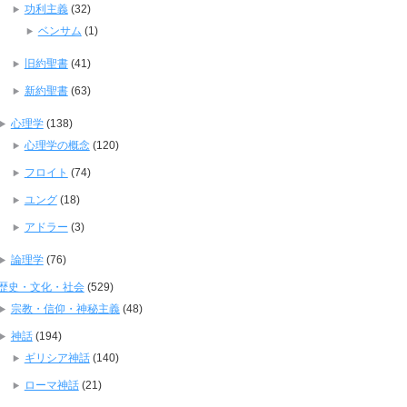
功利主義
(32)
ベンサム
(1)
旧約聖書
(41)
新約聖書
(63)
心理学
(138)
心理学の概念
(120)
フロイト
(74)
ユング
(18)
アドラー
(3)
論理学
(76)
歴史・文化・社会
(529)
宗教・信仰・神秘主義
(48)
神話
(194)
ギリシア神話
(140)
ローマ神話
(21)