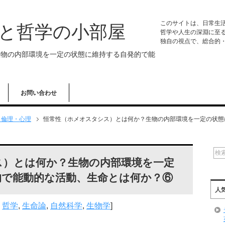
このサイトは、日常生
学と哲学の小部屋
哲学や人生の深淵に至
独自の視点で、総合的
生物の内部環境を一定の状態に維持する自発的で能
お問い合わせ
・倫理・心理
恒常性（ホメオスタシス）とは何か？生物の内部環境を一定の状態
ス）とは何か？生物の内部環境を一定
的で能動的な活動、生命とは何か？⑥
人
,
哲学
,
生命論
,
自然科学
,
生物学
]