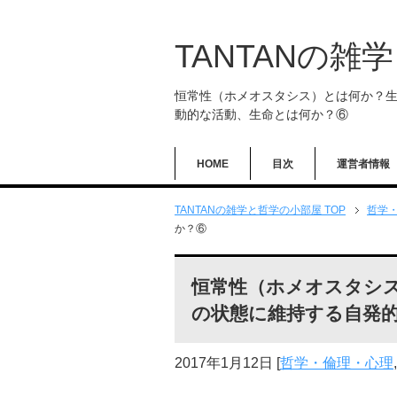
TANTANの雑
恒常性（ホメオスタシス）とは何か？
動的な活動、生命とは何か？⑥
HOME
目次
運営者情報
TANTANの雑学と哲学の小部屋 TOP
哲学
か？⑥
恒常性（ホメオスタシ
の状態に維持する自発
2017年1月12日
[
哲学・倫理・心理