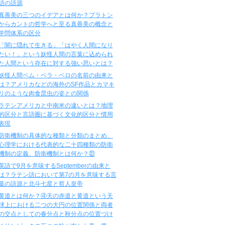
語の語源
真善美の三つのイデアとは何か？プラトン
からカントの哲学へと至る真善美の概念と
学問体系の区分
「闇に隠れて生きる」「はやく人間になり
たい！」という妖怪人間の言葉に込められ
た人間という存在に対する強い思いとは？
妖怪人間ベム・ベラ・ベロの名前の由来と
は？アメリカなどの海外のSF作品とカマキ
リのような肉食昆虫の姿との関係
ラテンアメリカと中南米の違いとは？地理
的区分と言語圏に基づく文化的区分と慣用
表現
防衛機制の具体的な種類と分類のまとめ、
心理学における代表的な二十四種類の防衛
機制の定義、防衛機制とは何か？㉛
英語で9月を意味するSeptemberの由来と
は？ラテン語において第7の月を意味する言
葉の語源と北斗七星と哲人皇帝
黄道とは何か？④天の赤道と黄道という天
球上における二つの大円の位置関係と両者
の交点としての春分点と秋分点の位置づけ