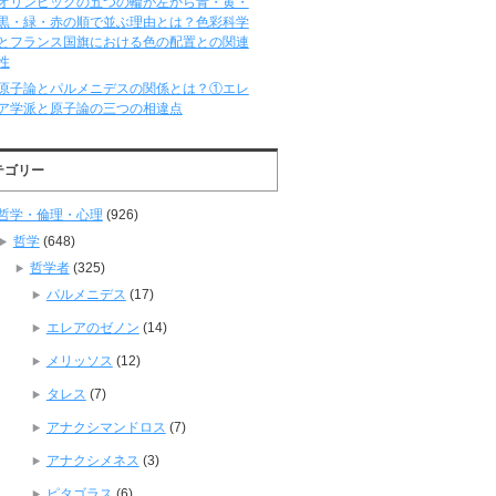
オリンピックの五つの輪が左から青・黄・
黒・緑・赤の順で並ぶ理由とは？色彩科学
とフランス国旗における色の配置との関連
性
原子論とパルメニデスの関係とは？①エレ
ア学派と原子論の三つの相違点
テゴリー
哲学・倫理・心理
(926)
哲学
(648)
哲学者
(325)
パルメニデス
(17)
エレアのゼノン
(14)
メリッソス
(12)
タレス
(7)
アナクシマンドロス
(7)
アナクシメネス
(3)
ピタゴラス
(6)