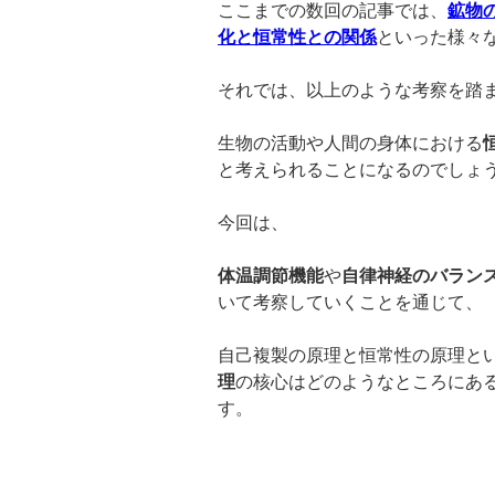
ここまでの数回の記事では、
鉱物
化と恒常性との関係
といった様々
それでは、以上のような考察を踏
生物の活動や人間の身体における
と考えられることになるのでしょ
今回は、
体温調節機能
や
自律神経のバラン
いて考察していくことを通じて、
自己複製の原理と恒常性の原理と
理
の核心はどのようなところにあ
す。