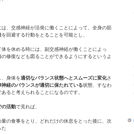
には、交感神経が活発に働くことによって、全身の筋
機を回避する行動をとることを可能とし、
て体を休める時には、副交感神経が働くことによっ
傷の修復なども図ることができるようにするというよ
し、身体を
適切なバランス状態へとスムーズに変化
さ
律神経のバランスが適切に保たれている
状態、すなわ
であると考えられることになるのです。
での活動
で見れば、
の量の食事をとり、どれだけの休息をとった後に、次
った