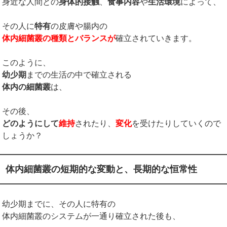
身近な人間との
身体的接触
、
食事内容
や
生活環境
によって、
その人に
特有
の皮膚や腸内の
体内細菌叢の種類とバランスが
確立されていきます。
このように、
幼少期
までの生活の中で確立される
体内の細菌叢
は、
その後、
どのようにして
維持
されたり、
変化
を受けたりしていくので
しょうか？
体内細菌叢の短期的な変動と、長期的な恒常性
幼少期までに、その人に特有の
体内細菌叢のシステムが一通り確立された後も、