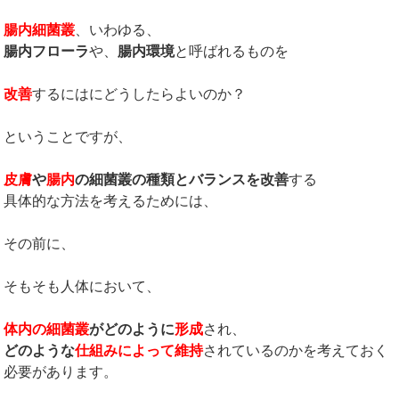
腸内細菌叢
、いわゆる、
腸内フローラ
や、
腸内環境
と呼ばれるものを
改善
するにはにどうしたらよいのか？
ということですが、
皮膚
や
腸内
の細菌叢の種類とバランスを改善
する
具体的な方法を考えるためには、
その前に、
そもそも人体において、
体内の細菌叢
がどのように
形成
され、
どのような
仕組みによって維持
されているのかを考えておく
必要があります。