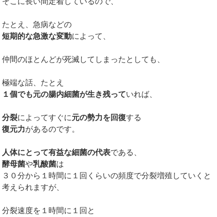
そこに長い間定着しているので、
たとえ、急病などの
短期的な急激な変動
によって、
仲間のほとんどが死滅してしまったとしても、
極端な話、たとえ
１個でも元の腸内細菌が生き残って
いれば、
分裂
によってすぐに
元の勢力を回復
する
復元力
があるのです。
人体にとって有益な細菌の代表
である、
酵母菌
や
乳酸菌
は
３０分から１時間に１回くらいの頻度で分裂増殖していくと
考えられますが、
分裂速度を１時間に１回と