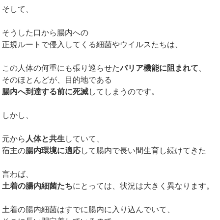
そして、
そうした口から腸内への
正規ルートで侵入してくる細菌やウイルスたちは、
この人体の何重にも張り巡らせた
バリア機能に阻まれて
、
そのほとんどが、目的地である
腸内へ到達する前に死滅
してしまうのです。
しかし、
元から
人体と共生
していて、
宿主の
腸内環境に適応
して腸内で長い間生育し続けてきた
言わば、
土着の腸内細菌たち
にとっては、状況は大きく異なります。
土着の腸内細菌はすでに腸内に入り込んでいて、