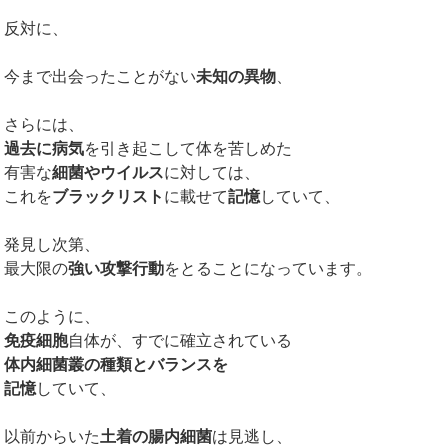
反対に、
今まで出会ったことがない
未知の異物
、
さらには、
過去に病気
を引き起こして体を苦しめた
有害な
細菌やウイルス
に対しては、
これを
ブラックリスト
に載せて
記憶
していて、
発見し次第、
最大限の
強い攻撃行動
をとることになっています。
このように、
免疫細胞
自体が、すでに確立されている
体内細菌叢の種類とバランスを
記憶
していて、
以前からいた
土着の腸内細菌
は見逃し、