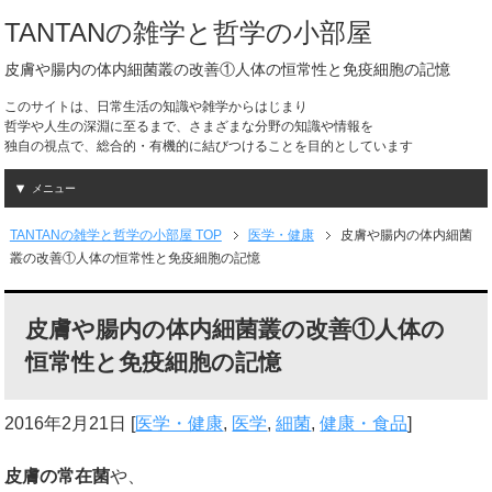
TANTANの雑学と哲学の小部屋
皮膚や腸内の体内細菌叢の改善①人体の恒常性と免疫細胞の記憶
このサイトは、日常生活の知識や雑学からはじまり
哲学や人生の深淵に至るまで、さまざまな分野の知識や情報を
独自の視点で、総合的・有機的に結びつけることを目的としています
メニュー
TANTANの雑学と哲学の小部屋 TOP
医学・健康
皮膚や腸内の体内細菌
叢の改善①人体の恒常性と免疫細胞の記憶
皮膚や腸内の体内細菌叢の改善①人体の
恒常性と免疫細胞の記憶
2016年2月21日
[
医学・健康
,
医学
,
細菌
,
健康・食品
]
皮膚の常在菌
や、