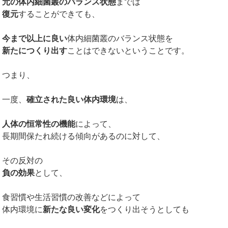
元の体内細菌叢のバランス状態
までは
復元
することができても、
今まで以上に良い
体内細菌叢のバランス状態を
新たにつくり出す
ことはできないということです。
つまり、
一度、
確立された良い体内環境
は、
人体の恒常性の機能
によって、
長期間保たれ続ける傾向があるのに対して、
その反対の
負の効果
として、
食習慣や生活習慣の改善などによって
体内環境に
新たな良い変化
をつくり出そうとしても