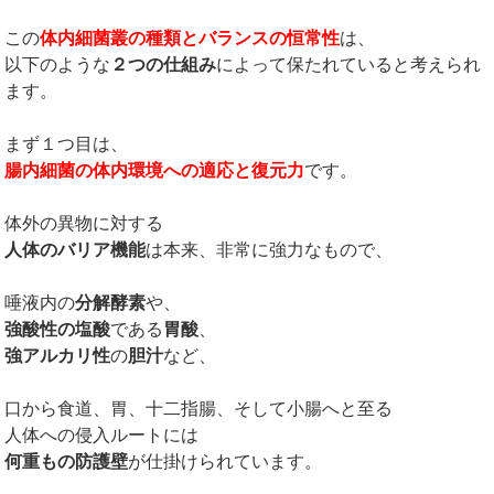
この
体内細菌叢の種類とバランスの恒常性
は、
以下のような
２つの仕組み
によって保たれていると考えられ
ます。
まず１つ目は、
腸内細菌の体内環境への適応と復元力
です。
体外の異物に対する
人体のバリア機能
は本来、非常に強力なもので、
唾液内の
分解酵素
や、
強酸性の塩酸
である
胃酸
、
強アルカリ性
の
胆汁
など、
口から食道、胃、十二指腸、そして小腸へと至る
人体への侵入ルートには
何重もの防護壁
が仕掛けられています。