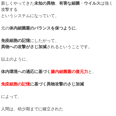
新しくやってきた
未知の異物
、
有害な細菌
・
ウイルス
は強く
攻撃する
というシステムになっていて、
元の
体内細菌叢のバランスを保つように
、
免疫細胞の記憶
にしたがって、
異物への攻撃がさじ加減
されるということです。
以上のように、
体内環境への適応に基づく
腸内細菌叢の復元力
と、
免疫細胞の記憶
に基づく異物攻撃のさじ加減
によって、
人間は、幼少期までに確立された