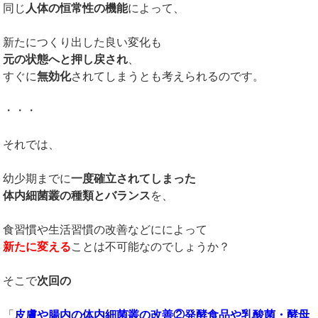
同じ
人体の恒常性の機能
によって、
新たにつくり出した良い変化も
元の状態へと押し戻され
、
すぐに
無効化
されてしまうとも考えられるのです。
・・・
それでは、
幼少期までに
一度確立されてしまった
体内細菌叢の種類とバランス
を、
食習慣や生活習慣の改善などにによって
新たに変える
ことは不可能なのでしょうか？
そこで
次回の
「
皮膚や腸内の体内細菌叢の改善②発酵食品や乳酸菌・酵母