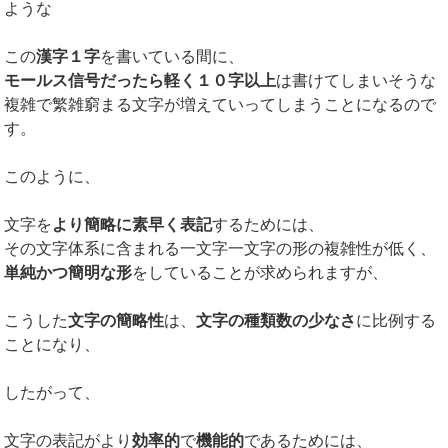
ような
この
漢字１字
を書いている間に、
モールス信号だったら軽く１０字以上
は書けてしまいそうな
複雑で繁雑窮まる文字が増えていってしまうことになるので
す。
このように、
文字を
より簡略に素早く表記
するためには、
その文字体系に含まれる一文字一文字の形の複雑性が低く、
単純かつ簡明な形
をしていることが求められますが、
こうした
文字の簡略性
は、
文字の種類数の少なさ
に比例する
ことになり、
したがって、
文字の表記がより
効率的
で
機能的
であるためには、