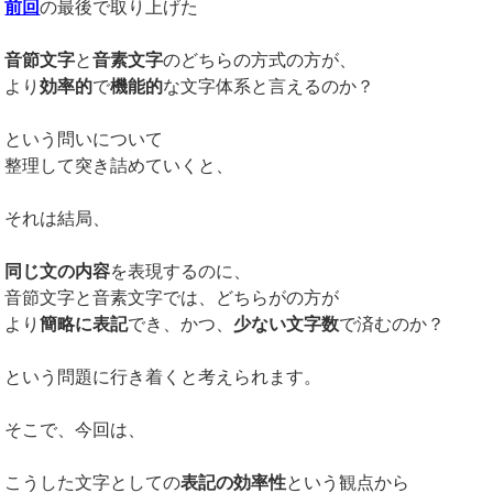
前回
の最後で取り上げた
音節文字
と
音素文字
のどちらの方式の方が、
より
効率的
で
機能的
な文字体系と言えるのか？
という問いについて
整理して突き詰めていくと、
それは結局、
同じ文の内容
を表現するのに、
音節文字と音素文字では、どちらがの方が
より
簡略に表記
でき、かつ、
少ない文字数
で済むのか？
という問題に行き着くと考えられます。
そこで、今回は、
こうした文字としての
表記の効率性
という観点から