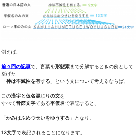
例えば、
前々回の記事
で、言葉を
形態素
まで分解するときの例として
挙げた
「
神は不滅性を有する
」という文について考えるならば、
この
漢字と仮名混じりの文
を
すべて
音節文字
である
平仮名
で表記すると、
「
かみはふめつせいをゆうする
」となり、
13文字
で表記されることになります。