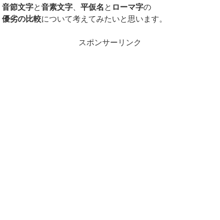
音節文字
と
音素文字
、
平仮名
と
ローマ字
の
優劣の比較
について考えてみたいと思います。
スポンサーリンク