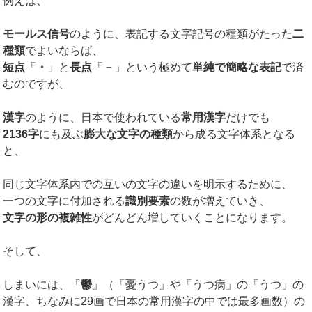
例えば、
モールス信号
のように、表記する文字記号の種類がたった
二
種類
でよいならば、
短点
「
・
」と
長点
「
－
」という極めて
単純で簡略な表記
で済
むのですが、
漢字
のように、日本で使われている
常用漢字
だけでも
2136字
にも及ぶ
膨大な文字の種類
から成る文字体系となる
と、
同じ文字体系内での互いの文字の違いを明示するために、
一つの文字に付加される
識別要素
の数が増えていき、
文字の形の複雑性
がどんどん増していくことになります。
そして、
しまいには、「
鬱
」（「憂うつ」や「うつ病」の「うつ」の
漢字、ちなみに29画で日本の常用漢字の中では最多画数）の