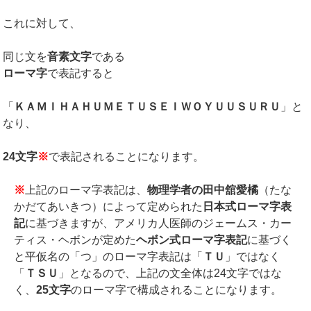
これに対して、
同じ文を
音素文字
である
ローマ字
で表記すると
「
ＫＡＭＩＨＡＨＵＭＥＴＵＳＥＩＷＯＹＵＵＳＵＲＵ
」と
なり、
24文字
※
で表記されることになります。
※
上記のローマ字表記は、
物理学者の田中舘愛橘
（たな
かだてあいきつ）によって定められた
日本式ローマ字表
記
に基づきますが、アメリカ人医師のジェームス・カー
ティス・ヘボンが定めた
ヘボン式ローマ字表記
に基づく
と平仮名の「つ」のローマ字表記は「
ＴＵ
」ではなく
「
ＴＳＵ
」となるので、上記の文全体は24文字ではな
く、
25文字
のローマ字で構成されることになります。