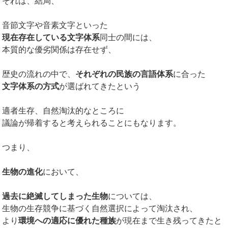
それは、結局、
音節文字や音素文字といった
現在存在している文字体系
同士の間には、
本質的な優劣関係は存在せず、
歴史の流れの中で、
それぞれの民族の言語体系
に合った
文字体系の方式
が選ばれてきたという
適者生存、自然淘汰的なところに
議論が帰着すると考えられることにもなります。
つまり、
生物の進化
において、
過去に絶滅してしまった生物
については、
生物の生存競争に基づく自然選択によって淘汰され、
より
環境への適応に優れた種族
が現在まで生き残ってきたと