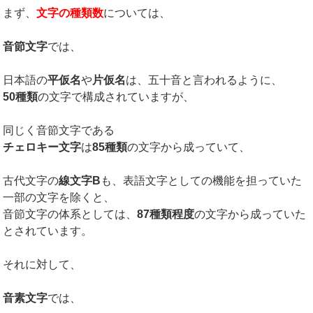
まず、
文字の種類数
については、
音節文字
では、
日本語の
平仮名
や
片仮名
は、五十音と言われるように、
50種類
の文字で構成されていますが、
同じく音節文字である
チェロキー文字
は
85種類
の文字から成っていて、
古代文字の
線文字B
も、表語文字としての機能を担っていた
一部の文字を除くと、
音節文字の体系としては、
87種類程度
の文字から成っていた
とされています。
それに対して、
音素文字
では、