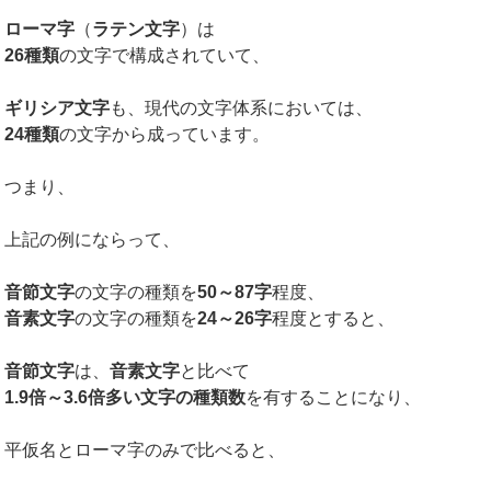
ローマ字
（
ラテン文字
）は
26種類
の文字で構成されていて、
ギリシア文字
も、現代の文字体系においては、
24種類
の文字から成っています。
つまり、
上記の例にならって、
音節文字
の文字の種類を
50～87字
程度、
音素文字
の文字の種類を
24～26字
程度とすると、
音節文字
は、
音素文字
と比べて
1.9倍～3.6倍多い文字の種類数
を有することになり、
平仮名とローマ字のみで比べると、