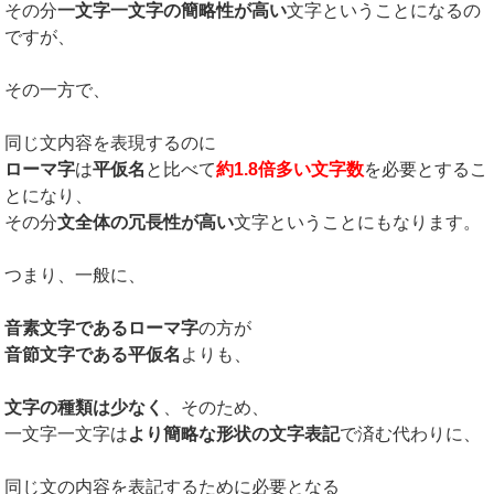
その分
一文字一文字の簡略性が高い
文字ということになるの
ですが、
その一方で、
同じ文内容を表現するのに
ローマ字
は
平仮名
と比べて
約1.8倍多い文字数
を必要とするこ
とになり、
その分
文全体の冗長性が高い
文字ということにもなります。
つまり、一般に、
音素文字であるローマ字
の方が
音節文字である平仮名
よりも、
文字の種類は少なく
、そのため、
一文字一文字は
より簡略な形状の文字表記
で済む代わりに、
同じ文の内容を表記するために必要となる