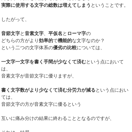
実際に使用する文字の総数は増えてしまう
ということです。
したがって、
音節文字
と
音素文字
、
平仮名
と
ローマ字
の
どちらの方がより
効率的
で
機能的
な文字なのか？
という二つの文字体系の
優劣の比較
については、
一文字一文字を書く手間が少なくて済む
という点において
は、
音素文字が音節文字に優りますが、
書く文字数がより少なくて済む分労力が減る
という点におい
ては、
音節文字の方が音素文字に優るという
互いに痛み分けの結果に終わることとなるのですが、