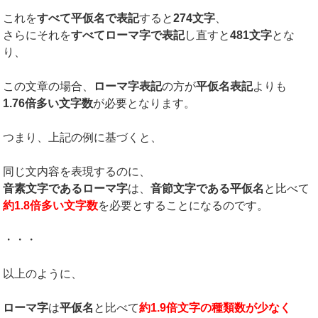
これを
すべて平仮名で表記
すると
274文字
、
さらにそれを
すべてローマ字で表記
し直すと
481文字
とな
り、
この文章の場合、
ローマ字表記
の方が
平仮名表記
よりも
1.76倍多い文字数
が必要となります。
つまり、上記の例に基づくと、
同じ文内容を表現するのに、
音素文字であるローマ字
は、
音節文字である平仮名
と比べて
約1.8倍多い文字数
を必要とすることになるのです。
・・・
以上のように、
ローマ字
は
平仮名
と比べて
約1.9倍文字の種類数が少なく