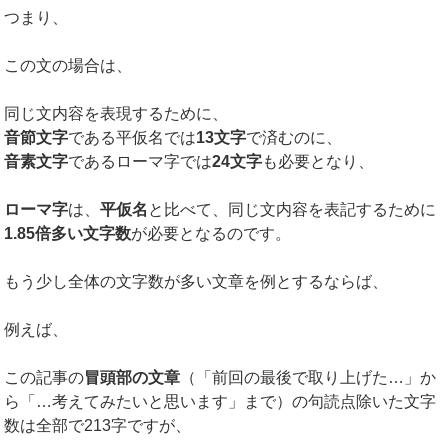
つまり、
この文の場合は、
同じ文内容を表現するために、
音節文字
である平仮名では
13文字
で済むのに、
音素文字
であるローマ字では
24文字
も必要となり、
ローマ字
は、
平仮名
と比べて、同じ文内容を表記するために
1.85倍多い文字数
が必要となるのです。
もう少し全体の文字数が多い文章を例とするならば、
例えば、
この記事の
冒頭部の文章
（「前回の最後で取り上げた…」か
ら「…考えてみたいと思います」まで）の句読点除いた文字
数は全部で213字ですが、