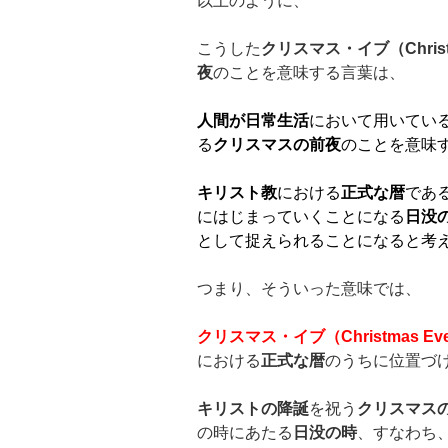
以上のように、
こうした
クリスマス・イブ（
Chris
夜
のことを意味する言葉は、
人間が日常生活
において用いてい
る
クリスマスの前夜
のことを意味
キリスト教
における
正式な暦
であ
にはじまっていくことになる
日没
として捉えられることになると考
つまり、そういった意味では、
クリスマス・イブ（
Christmas Ev
における
正式な暦
のうちに位置づ
キリストの降誕
を祝う
クリスマス
の時にあたる
日没の時
、すなわち