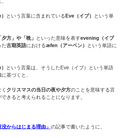
に、
e
）
という言葉に含まれている
Eve
（イブ）
という単
「夕方」や「晩」
といった意味を表す
evening
（イブ
った
古期英語
における
æfen
（アーベン）
という単語に
e
）
という言葉は、そうしたEve（イブ）という単語
味
に基づくと、
なく
クリスマスの当日の夜や夕方
のことを意味する言
ができると考えられることになります。
日没からはじまる理由」
の記事で書いたように、