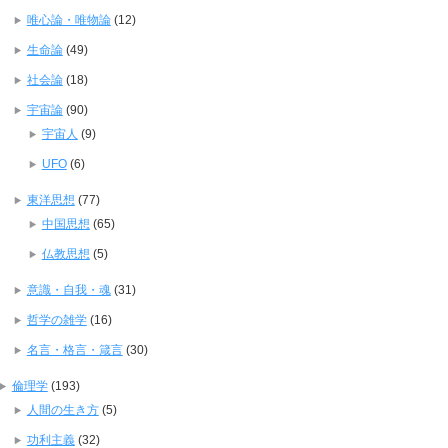
唯心論・唯物論
(12)
生命論
(49)
社会論
(18)
宇宙論
(90)
宇宙人
(9)
UFO
(6)
東洋思想
(77)
中国思想
(65)
仏教思想
(5)
意識・自我・魂
(31)
哲学の雑学
(16)
名言・格言・箴言
(30)
倫理学
(193)
人間の生き方
(5)
功利主義
(32)