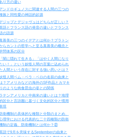
あり方の違い
アンドロギュノスに関連する人間の三つの
種族と同性愛の神話的起源
デジャブとデジャヴュはどちらが正しい？
英語とフランス語の発音の違いとフランス
語の語源
真善美の三つのイデアとは何か？プラトン
からカントの哲学へと至る真善美の概念と
学問体系の区分
「闇に隠れて生きる」「はやく人間になり
たい！」という妖怪人間の言葉に込められ
た人間という存在に対する強い思いとは？
妖怪人間ベム・ベラ・ベロの名前の由来と
は？アメリカなどの海外のSF作品とカマキ
リのような肉食昆虫の姿との関係
ラテンアメリカと中南米の違いとは？地理
的区分と言語圏に基づく文化的区分と慣用
表現
防衛機制の具体的な種類と分類のまとめ、
心理学における代表的な二十四種類の防衛
機制の定義、防衛機制とは何か？㉛
英語で9月を意味するSeptemberの由来と