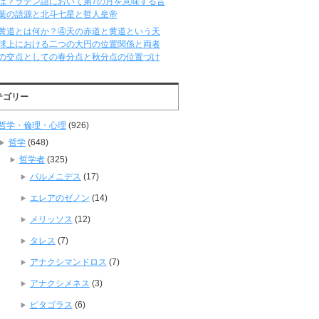
は？ラテン語において第7の月を意味する言
葉の語源と北斗七星と哲人皇帝
黄道とは何か？④天の赤道と黄道という天
球上における二つの大円の位置関係と両者
の交点としての春分点と秋分点の位置づけ
テゴリー
哲学・倫理・心理
(926)
哲学
(648)
哲学者
(325)
パルメニデス
(17)
エレアのゼノン
(14)
メリッソス
(12)
タレス
(7)
アナクシマンドロス
(7)
アナクシメネス
(3)
ピタゴラス
(6)