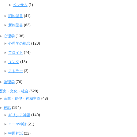
ベンサム
(1)
旧約聖書
(41)
新約聖書
(63)
心理学
(138)
心理学の概念
(120)
フロイト
(74)
ユング
(18)
アドラー
(3)
論理学
(76)
歴史・文化・社会
(529)
宗教・信仰・神秘主義
(48)
神話
(194)
ギリシア神話
(140)
ローマ神話
(21)
中国神話
(22)