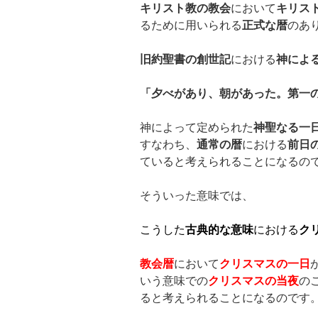
キリスト教の教会
において
キリス
るために用いられる
正式な暦
のあ
旧約聖書の創世記
における
神によ
「夕べがあり、朝があった。第一
神によって定められた
神聖なる一
すなわち、
通常の暦
における
前日
ていると考えられることになるの
そういった意味では、
こうした
古典的な意味
における
ク
教会暦
において
クリスマスの一日
いう意味での
クリスマスの当夜
の
ると考えられることになるのです