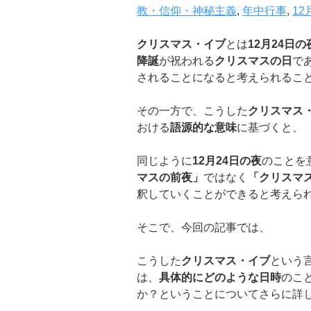
教・信仰・神秘主義
,
年中行事
,
12
クリスマス・イブ
とは
12
月
24
日の
降誕
が祝われる
クリスマスの日
で
されることになると考えられるこ
その一方で、こうした
クリスマス
おける
語源的な意味
に基づくと、
同じように
12
月
24
日の夜
のことを
マスの前夜」
ではなく
「クリスマ
釈していくことができると考えら
そこで、今回の記事では、
こうした
クリスマス・イブ
という
は、
具体的にどのような日時
のこ
か？ということについてさらに詳