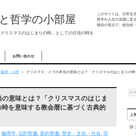
このサイトは、日常生
学と哲学の小部屋
哲学や人生の深淵に至
独自の視点で、総合的
「クリスマスのはじまりの時」としての日没の時を
お問い合わせ
・倫理・心理
クリスマス・イブの本当の意味とは？「クリスマスのはじまりの時
当の意味とは？「クリスマスのはじま
の時を意味する教会暦に基づく古典的
人
,
倫理学
,
旧約聖書
,
新約聖書
,
歴史・文化・社会
,
宗