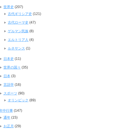
世界史
(207)
古代ギリシア史
(121)
古代ローマ史
(47)
ゲルマン民族
(8)
エルトリア人
(4)
ルネサンス
(1)
日本史
(11)
世界の国々
(35)
日本
(3)
言語学
(16)
スポーツ
(90)
オリンピック
(89)
年中行事
(147)
通年
(15)
お正月
(29)