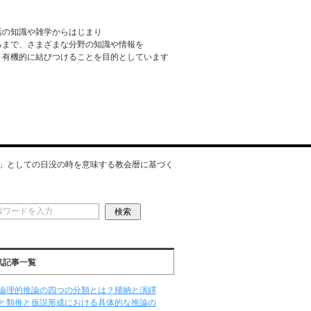
活の知識や雑学からはじまり
るまで、さまざまな分野の知識や情報を
・有機的に結びつけることを目的としています
」としての日没の時を意味する教会暦に基づく
気記事一覧
論理的推論の四つの分類とは？帰納と演繹
と類推と仮説形成における具体的な推論の