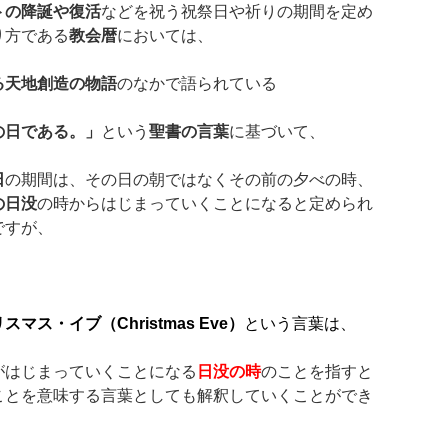
トの降誕や復活
などを祝う祝祭日や祈りの期間を定め
り方である
教会暦
においては、
る天地創造の物語
のなかで語られている
の日である。」
という
聖書の言葉
に基づいて、
日
の期間は、その日の朝ではなくその前の夕べの時、
の日没
の時からはじまっていくことになると定められ
ですが、
リスマス・イブ（
Christmas Eve
）
という言葉は、
がはじまっていくことになる
日没の時
のことを指すと
ことを意味する言葉としても解釈していくことができ
。