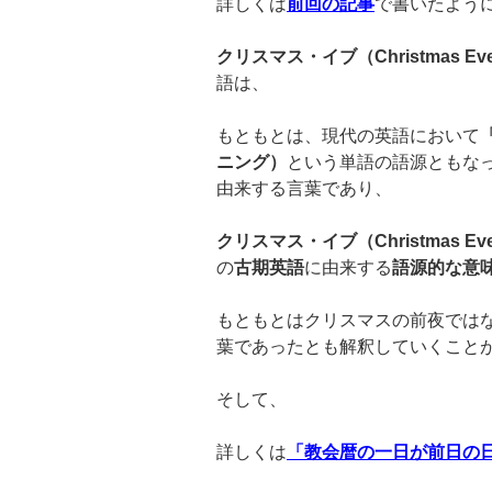
詳しくは
前回の記事
で書いたよう
クリスマス・イブ（
Christmas Ev
語は、
もともとは、現代の英語において
ニング）
という単語の語源ともな
由来する言葉であり、
クリスマス・イブ（
Christmas Ev
の
古期英語
に由来する
語源的な意
もともとはクリスマスの前夜では
葉であったとも解釈していくこと
そして、
詳しくは
「教会暦の一日が前日の