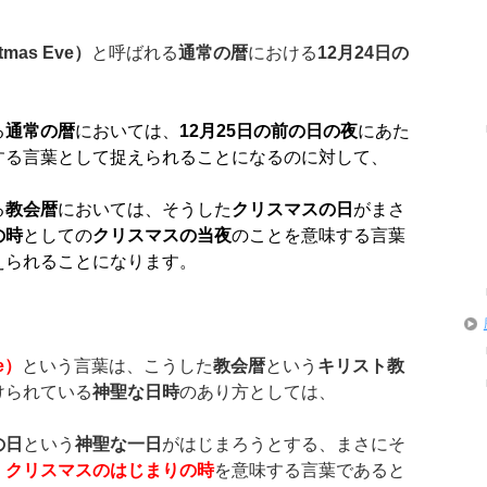
tmas Eve
）
と呼ばれる
通常の暦
における
12
月
24
日の
る
通常の暦
においては、
12
月
25
日の前の日の夜
にあた
する言葉として捉えられることになるのに対して、
る
教会暦
においては、そうした
クリスマスの日
がまさ
の時
としての
クリスマスの当夜
のことを意味する言葉
えられることになります。
e
）
という言葉は、こうした
教会暦
という
キリスト教
けられている
神聖な日時
のあり方としては、
の日
という
神聖な一日
がはじまろうとする、まさにそ
、
クリスマスのはじまりの時
を意味する言葉であると