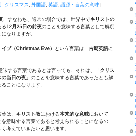
月
,
クリスマス
,
外国語
,
英語
,
語源・言葉の意味
]
夜
、すなわち、通常の場合では、世界中で
キリストの
ある
12
月
25
日の前夜
のことを意味する言葉として解釈
とになりますが、
・イブ（
Christmas Eve
）
という言葉は、
古期英語
に
意味する言葉であるとは言っても、それは、
「クリス
スの当日の夜」
のことを意味する言葉であったとも解
れることになります。
言葉は、
キリスト教
における
本来的な意味
において
とを意味する言葉であると考えられることになるの
しく考えていきたいと思います。