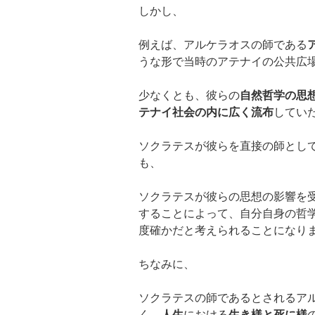
しかし、
例えば、アルケラオスの師である
うな形で当時のアテナイの公共広
少なくとも、彼らの
自然哲学の思
テナイ社会の内に広く流布
してい
ソクラテスが彼らを直接の師とし
も、
ソクラテスが彼らの思想の影響を
することによって、自分自身の哲
度確かだと考えられることになり
ちなみに、
ソクラテスの師であるとされるア
く、
人生
における
生き様と死に様