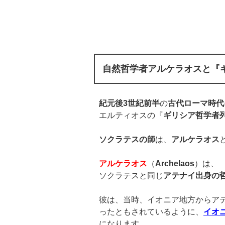
自然哲学者アルケラオスと『
紀元後3世紀前半
の
古代ローマ時代
エルティオスの『
ギリシア哲学者
ソクラテスの師
は、
アルケラオス
アルケラオス
（
Archelaos
）は、
ソクラテスと同じ
アテナイ出身の
彼は、当時、イオニア地方からア
ったともされているように、
イオ
になります。