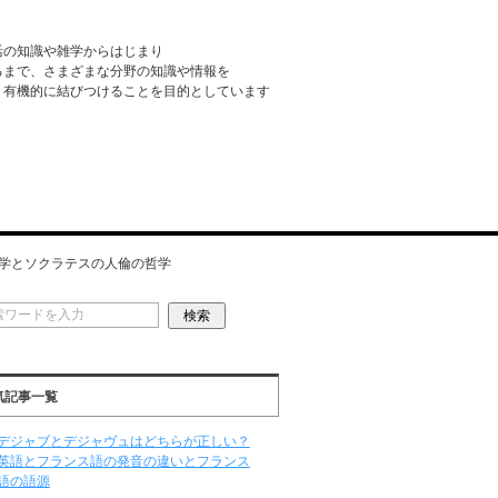
活の知識や雑学からはじまり
るまで、さまざまな分野の知識や情報を
・有機的に結びつけることを目的としています
学とソクラテスの人倫の哲学
気記事一覧
デジャブとデジャヴュはどちらが正しい？
英語とフランス語の発音の違いとフランス
語の語源