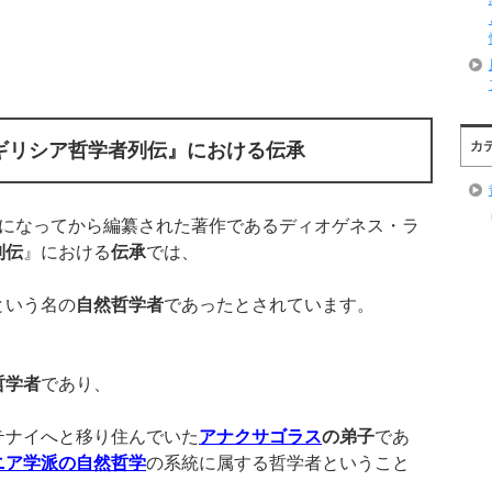
カ
ギリシア哲学者列伝』における伝承
になってから編纂された著作であるディオゲネス・ラ
列伝
』における
伝承
では、
という名の
自然哲学者
であったとされています。
哲学者
であり、
テナイへと移り住んでいた
アナクサゴラス
の弟子
であ
ニア学派の自然哲学
の系統に属する哲学者ということ