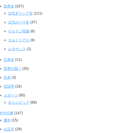
世界史
(207)
古代ギリシア史
(121)
古代ローマ史
(47)
ゲルマン民族
(8)
エルトリア人
(4)
ルネサンス
(1)
日本史
(11)
世界の国々
(35)
日本
(3)
言語学
(16)
スポーツ
(90)
オリンピック
(89)
年中行事
(147)
通年
(15)
お正月
(29)