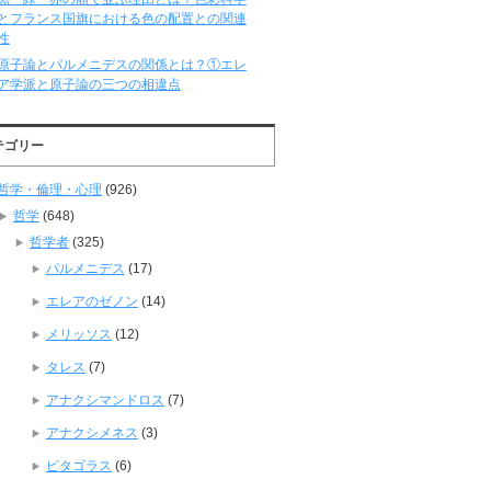
とフランス国旗における色の配置との関連
性
原子論とパルメニデスの関係とは？①エレ
ア学派と原子論の三つの相違点
テゴリー
哲学・倫理・心理
(926)
哲学
(648)
哲学者
(325)
パルメニデス
(17)
エレアのゼノン
(14)
メリッソス
(12)
タレス
(7)
アナクシマンドロス
(7)
アナクシメネス
(3)
ピタゴラス
(6)