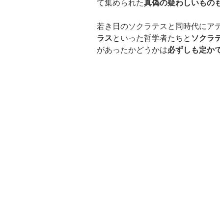
て集められた
真偽の疑わしいもの
若き日のソクラテスと同時代にア
ラス
といった哲学者たちと
ソクラ
があったかどうかは
必ずしも定か