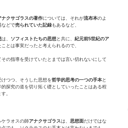
アナクサゴラスの著作
については、それが
流布本
のよ
場などで
売られていた記録
もあるなど、
想
は、
ソフィストたちの思想
と共に、
紀元前5世紀のア
たことは事実だったと考えられるので、
てその指導を受けていたとまでは言い切れないにして
受けつつ、そうした思想を
哲学的思考の一つの手本
と
学的探究の道を切り拓く礎としていったことはある程
ます。
ルケラオスの師
アナクサゴラス
は、
思想面
だけではな
の点でも、ソクラテスのお手本とは言わないまでも、