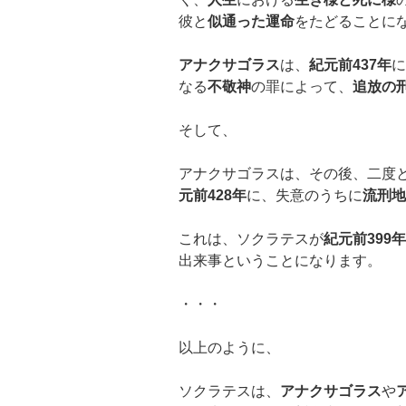
彼と
似通った運命
をたどることに
アナクサゴラス
は、
紀元前437年
に
なる
不敬神
の罪によって、
追放の
そして、
アナクサゴラスは、その後、二度
元前428年
に、失意のうちに
流刑地
これは、ソクラテスが
紀元前399年
出来事ということになります。
・・・
以上のように、
ソクラテスは、
アナクサゴラス
や