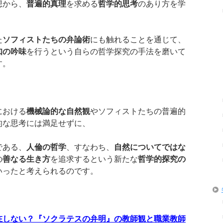
想から、
普遍的真理
を求める
哲学的思考
のあり方を学
た
ソフィストたちの弁論術
にも触れることを通じて、
知の吟味
を行うという自らの哲学探究の手法を磨いて
す。
における
機械論的な自然観
やソフィストたちの普遍的
的な思考には満足せずに、
である、
人倫の哲学
、すなわち、
自然についてではな
の
善なる生き方
を追求するという新たな
哲学的探究の
いったと考えられるのです。
在しない？『ソクラテスの弁明』の教師観と職業教師