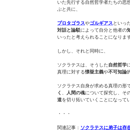
いた先行する自然哲学者たちの思
ぶと共に、
プロタゴラス
や
ゴルギアス
といっ
対話と論駁
によって自分と他者の
いったと考えられることになりま
しかし、それと同時に、
ソクラテスは、そうした
自然哲学
真理に対する
懐疑主義
や
不可知論
ソクラテス自身が求める真理の形
く
、
人間の魂
について探究し、そ
道
を切り拓いていくことになって
・・・
関連記事：
ソクラテスに弟子は存