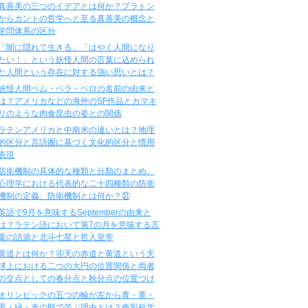
真善美の三つのイデアとは何か？プラトン
からカントの哲学へと至る真善美の概念と
学問体系の区分
「闇に隠れて生きる」「はやく人間になり
たい！」という妖怪人間の言葉に込められ
た人間という存在に対する強い思いとは？
妖怪人間ベム・ベラ・ベロの名前の由来と
は？アメリカなどの海外のSF作品とカマキ
リのような肉食昆虫の姿との関係
ラテンアメリカと中南米の違いとは？地理
的区分と言語圏に基づく文化的区分と慣用
表現
防衛機制の具体的な種類と分類のまとめ、
心理学における代表的な二十四種類の防衛
機制の定義、防衛機制とは何か？㉛
英語で9月を意味するSeptemberの由来と
は？ラテン語において第7の月を意味する言
葉の語源と北斗七星と哲人皇帝
黄道とは何か？④天の赤道と黄道という天
球上における二つの大円の位置関係と両者
の交点としての春分点と秋分点の位置づけ
オリンピックの五つの輪が左から青・黄・
黒・緑・赤の順で並ぶ理由とは？色彩科学