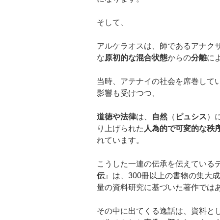
そして、
アルケラオスは、師であるアナク
な
原初的な混合状態
からの
分離
に
当時、アテナイの社会を席巻して
影響も受けつつ、
道徳や法律
は、
自然
（
ピュシス
）
り上げられた
人為的で可変的な秩
れています。
こうした一連の伝承を伝えている
伝
』は、300冊以上の書物の集大
量の資料研究に基づいた著作では
その中に出てくる逸話は、資料と