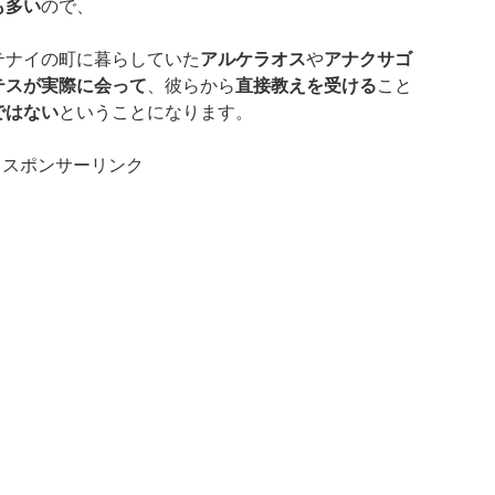
も多い
ので、
テナイの町に暮らしていた
アルケラオス
や
アナクサゴ
テスが実際に会って
、彼らから
直接教えを受ける
こと
ではない
ということになります。
スポンサーリンク