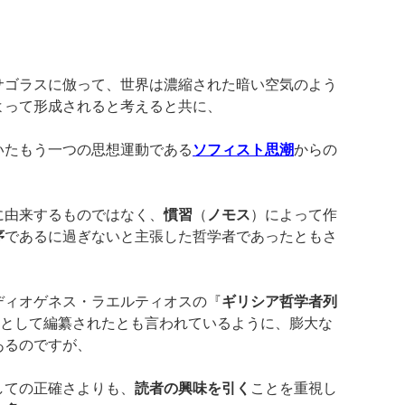
サゴラスに倣って、世界は濃縮された暗い空気のよう
よって形成されると考えると共に、
いたもう一つの思想運動である
ソフィスト思潮
からの
に由来するものではなく、
慣習
（
ノモス
）によって作
序
であるに過ぎないと主張した哲学者であったともさ
ディオゲネス・ラエルティオスの『
ギリシア哲学者列
成として編纂されたとも言われているように、膨大な
あるのですが、
しての正確さよりも、
読者の興味を引く
ことを重視し