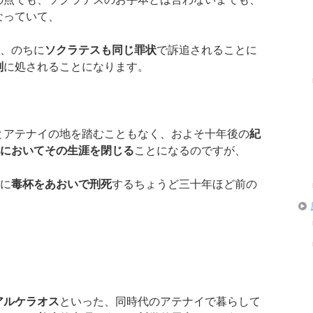
なっていて、
、のちに
ソクラテスも同じ罪状
で訴追されることに
刑
に処されることになります。
とアテナイの地を踏むこともなく、およそ十年後の
紀
においてその生涯を閉じる
ことになるのですが、
に
毒杯をあおいで刑死
するちょうど三十年ほど前の
アルケラオス
といった、同時代のアテナイで暮らして