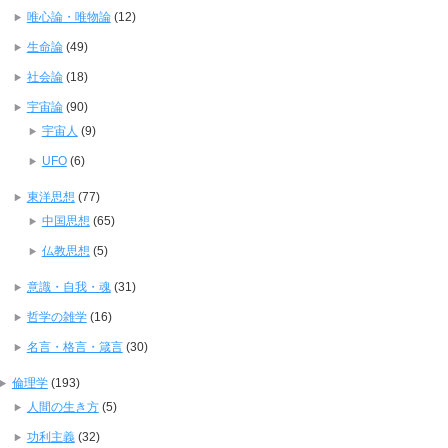
唯心論・唯物論
(12)
生命論
(49)
社会論
(18)
宇宙論
(90)
宇宙人
(9)
UFO
(6)
東洋思想
(77)
中国思想
(65)
仏教思想
(5)
意識・自我・魂
(31)
哲学の雑学
(16)
名言・格言・箴言
(30)
倫理学
(193)
人間の生き方
(5)
功利主義
(32)