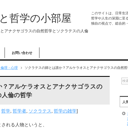
このサイトは、日常生
学と哲学の小部屋
哲学や人生の深淵に至
独自の視点で、総合的
スとアナクサゴラスの自然哲学とソクラテスの人倫
お問い合わせ
・倫理・心理
ソクラテスの師とは誰か？アルケラオスとアナクサゴラスの自然哲
か？アルケラオスとアナクサゴラスの
の人倫の哲学
人
,
哲学
,
哲学者
,
ソクラテス
,
哲学の雑学
]
とされる人物というと、