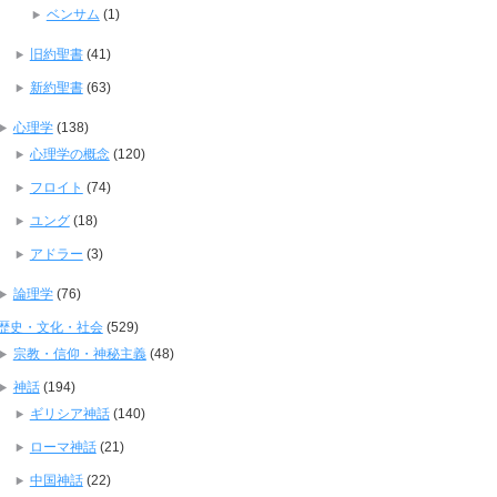
ベンサム
(1)
旧約聖書
(41)
新約聖書
(63)
心理学
(138)
心理学の概念
(120)
フロイト
(74)
ユング
(18)
アドラー
(3)
論理学
(76)
歴史・文化・社会
(529)
宗教・信仰・神秘主義
(48)
神話
(194)
ギリシア神話
(140)
ローマ神話
(21)
中国神話
(22)