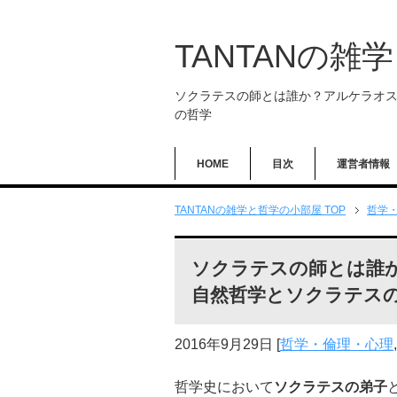
TANTANの雑
ソクラテスの師とは誰か？アルケラオ
の哲学
HOME
目次
運営者情報
TANTANの雑学と哲学の小部屋 TOP
哲学
ソクラテスの師とは誰
自然哲学とソクラテス
2016年9月29日
[
哲学・倫理・心理
哲学史において
ソクラテスの弟子