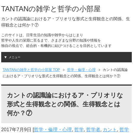
TANTANの雑学と哲学の小部屋
カントの認識論におけるア・プリオリな形式と生得観念との関係、生
得観念とは何か？⑦
このサイトは、日常生活の知識や雑学からはじまり
哲学や人生の深淵に至るまで、さまざまな分野の知識や情報を
独自の視点で、総合的・有機的に結びつけることを目的としています
メニュー
TANTANの雑学と哲学の小部屋 TOP
哲学・倫理・心理
カントの認識論
におけるア・プリオリな形式と生得観念との関係、生得観念とは何か？⑦
カントの認識論におけるア・プリオリな
形式と生得観念との関係、生得観念とは
何か？⑦
2017年7月9日
[
哲学・倫理・心理
,
哲学
,
哲学者
,
カント
,
哲学