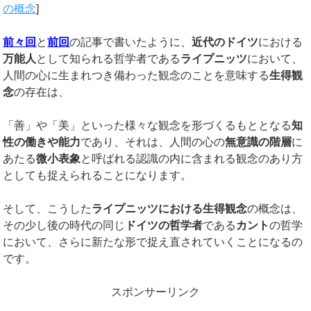
の概念
]
前々回
と
前回
の記事で書いたように、
近代のドイツ
における
万能人
として知られる哲学者である
ライプニッツ
において、
人間の心に生まれつき備わった観念のことを意味する
生得観
念
の存在は、
「善」や「美」といった様々な観念を形づくるもととなる
知
性の働きや能力
であり、それは、人間の心の
無意識の階層
に
あたる
微小表象
と呼ばれる認識の内に含まれる観念のあり方
としても捉えられることになります。
そして、こうした
ライプニッツにおける生得観念
の概念は、
その少し後の時代の同じ
ドイツの哲学者
である
カント
の哲学
において、さらに新たな形で捉え直されていくことになるの
です。
スポンサーリンク