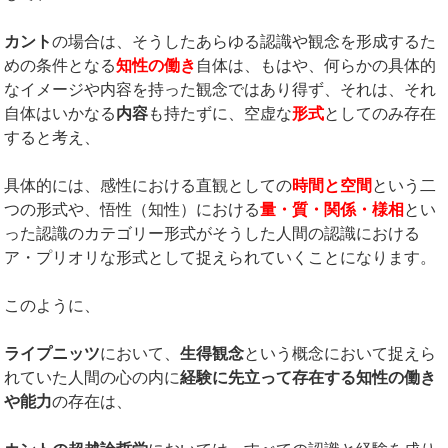
カント
の場合は、そうしたあらゆる認識や観念を形成するた
めの条件となる
知性の働き
自体は、もはや、何らかの具体的
なイメージや内容を持った観念ではあり得ず、それは、それ
自体はいかなる
内容
も持たずに、空虚な
形式
としてのみ存在
すると考え、
具体的には、感性における直観としての
時間と空間
という二
つの形式や、悟性（知性）における
量・質・関係・様相
とい
った認識のカテゴリー形式がそうした人間の認識における
ア・プリオリな形式として捉えられていくことになります。
このように、
ライプニッツ
において、
生得観念
という概念において捉えら
れていた人間の心の内に
経験に先立って存在する知性の働き
や能力
の存在は、