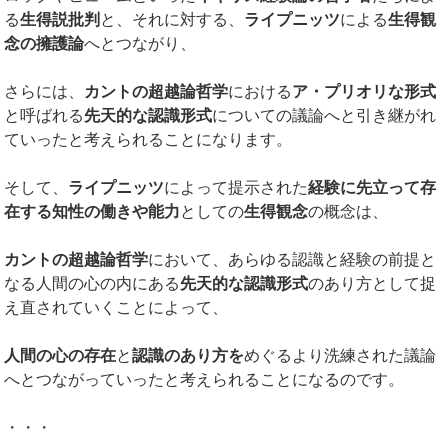
る
生得説批判
と、それに対する、
ライプニッツ
による
生得観
念の擁護論
へとつながり、
さらには、
カントの超越論哲学
における
ア・プリオリな形式
と呼ばれる
先天的な認識形式
についての議論へと引き継がれ
ていったと考えられることになります。
そして、
ライプニッツ
によって提示された
経験に先立って存
在する知性の働きや能力
としての
生得観念
の概念は、
カントの超越論哲学
において、あらゆる認識と経験の前提と
なる人間の心の内にある
先天的な認識形式
のあり方として捉
え直されていくことによって、
人間の心の存在
と
認識のあり方を
めぐるより洗練された議論
へとつながっていったと考えられることになるのです。
・・・