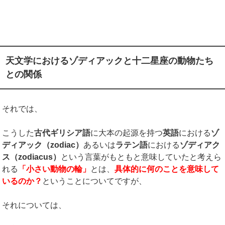
天文学におけるゾディアックと十二星座の動物たち
との関係
それでは、
こうした
古代ギリシア語
に大本の起源を持つ
英語
における
ゾ
ディアック（
zodiac
）
あるいは
ラテン語
における
ゾディアク
ス（
zodiacus
）
という言葉がもともと意味していたと考えら
れる
「小さい動物の輪」
とは、
具体的に何のことを意味して
いるのか？
ということについてですが、
それについては、