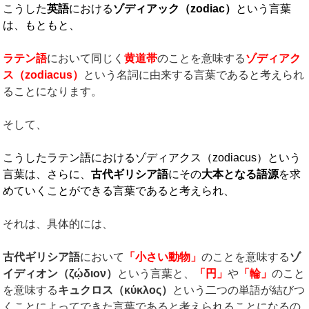
こうした
英語
における
ゾディアック（
zodiac
）
という言葉
は、もともと、
ラテン語
において同じく
黄道帯
のことを意味する
ゾディアク
ス（
zodiacus
）
という名詞に由来する言葉であると考えられ
ることになります。
そして、
こうしたラテン語におけるゾディアクス（zodiacus）という
言葉は、さらに、
古代ギリシア語
にその
大本となる語源
を求
めていくことができる言葉であると考えられ、
それは、具体的には、
古代ギリシア語
において
「小さい動物」
のことを意味する
ゾ
イディオン（ζῴδιον
）
という言葉と、
「円」
や
「輪」
のこと
を意味する
キュクロス（κύκλος）
という二つの単語が結びつ
くことによってできた言葉であると考えられることになるの