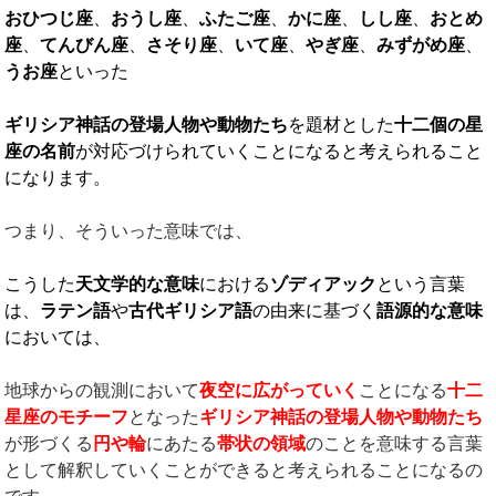
おひつじ座
、
おうし座
、
ふたご座
、
かに座
、
しし座
、
おとめ
座
、
てんびん座
、
さそり座
、
いて座
、
やぎ座
、
みずがめ座
、
うお座
といった
ギリシア神話の登場人物や動物たち
を題材とした
十二個の星
座の名前
が対応づけられていくことになると考えられること
になります。
つまり、そういった意味では、
こうした
天文学的な意味
における
ゾディアック
という言葉
は、
ラテン語
や
古代ギリシア語
の由来に基づく
語源的な意味
においては、
地球からの観測において
夜空に広がっていく
ことになる
十二
星座のモチーフ
となった
ギリシア神話の登場人物や動物たち
が形づくる
円や輪
にあたる
帯状の領域
のことを意味する言葉
として解釈していくことができると考えられることになるの