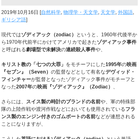
2019年10月16日
[
自然科学
,
物理学・天文学
,
天文学
,
外国語
,
ギリシア語
]
現代では
ゾディアック（
zodiac
）
というと、1960年代後半か
ら1970年代前半にかけてアメリカで起きた
ゾディアック事件
と呼ばれる
劇場型で未解決
の
連続殺人事件
や、
キリスト教の「七つの大罪」
をモチーフにした
1995
年
の
映画
『セブン』（
Seven
）
の監督などとして有名な
デヴィッド・
フィンチャー
が監督となったゾディアック事件がモチーフと
なった
2007
年
の
映画『ゾディアック』（
Zodiac
）
、
さらには、
スイス製の時計のブランドの名前
や、軍の特殊部
隊の上陸作戦や渡河作戦などにおいても使用されている
フラ
ンス製のエンジン付きのゴムボートの名前
などが連想される
ことになりますが、
こうした
英語におけるゾディアック（
zodiac
）
という単語