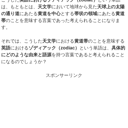
は、もともとは、
天文学
において地球から見た
天球上の太陽
の通り道
にあたる
黄道を中心
とする
帯状の領域
にあたる
黄道
帯
のことを意味する言葉であった考えられることになりま
す。
それでは、こうした
天文学
における
黄道帯
のことを意味する
英語
における
ゾディアック（
zodiac
）
という単語は、
具体的
にどのような由来と語源
を持つ言葉であると考えられること
になるのでしょうか？
スポンサーリンク