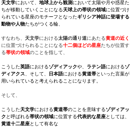
天文学
において、
地球上から観測
において太陽や月や惑星た
ちが移動していくことになる
天球上の帯状の領域
に位置づけ
られている星座のモチーフとなった
ギリシア神話に登場する
動物や人物
たちがつくる輪、
すなわち、
天文学
における
太陽の通り道
にあたる
黄道の近く
に位置づけられることになる
十二個ほどの星座
たちが位置す
る
帯状の領域
のことを指して、
こうした
英語
における
ゾディアック
や、
ラテン語
における
ゾ
ディアクス
、そして、
日本語
における
黄道帯
といった言葉が
用いられていると考えられることになります。
そして、
こうした
天文学
における
黄道帯
のことを意味する
ゾディアッ
ク
と呼ばれる
帯状の領域
に位置する
代表的な星座
としては、
黄道十二星座
として有名な