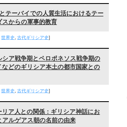
位とテーバイでの人質生活におけるテー
ダスからの軍事的教育
,
世界史
,
古代ギリシア史
]
ルシア戦争期とペロポネソス戦争期の
イなどのギリシア本土の都市国家との
,
世界史
,
古代ギリシア史
]
ーリア人との関係：ギリシア神話にお
とアルゲアス朝の名前の由来