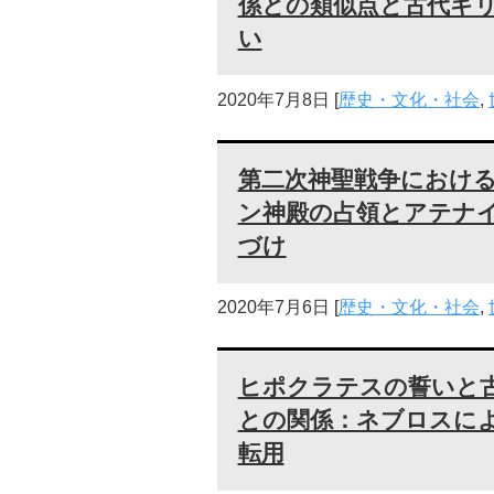
係との類似点と古代ギ
い
2020年7月8日
[
歴史・文化・社会
,
第二次神聖戦争におけ
ン神殿の占領とアテナ
づけ
2020年7月6日
[
歴史・文化・社会
,
ヒポクラテスの誓いと
との関係：ネブロスに
転用