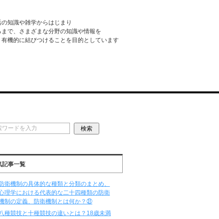
活の知識や雑学からはじまり
るまで、さまざまな分野の知識や情報を
・有機的に結びつけることを目的としています
気記事一覧
防衛機制の具体的な種類と分類のまとめ、
心理学における代表的な二十四種類の防衛
機制の定義、防衛機制とは何か？㉛
八種競技と十種競技の違いとは？18歳未満