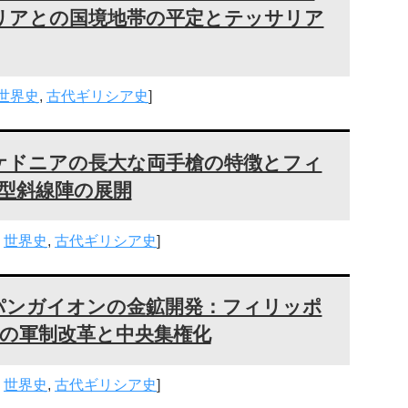
リアとの国境地帯の平定とテッサリア
世界史
,
古代ギリシア史
]
ケドニアの長大な両手槍の特徴とフィ
型斜線陣の展開
,
世界史
,
古代ギリシア史
]
パンガイオンの金鉱開発：フィリッポ
の軍制改革と中央集権化
,
世界史
,
古代ギリシア史
]