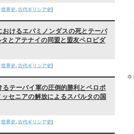
,
世界史
,
古代ギリシア史
]
におけるエパミノンダスの死とテーバ
ルタとアテナイの同盟と盟友ペロピダ
,
世界史
,
古代ギリシア史
]
けるテーバイ軍の圧倒的勝利とペロポ
メッセニアの解放によるスパルタの国
,
世界史
,
古代ギリシア史
]