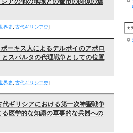
リシアの他の地域との都市の関係の違
世界史
,
古代ギリシア史
]
カ
るポーキス人によるデルポイのアポロ
イとスパルタの代理戦争としての位置
世界史
,
古代ギリシア史
]
古代ギリシアにおける第一次神聖戦争
よる医学的な知識の軍事的な兵器への