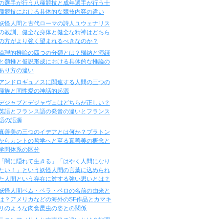
の選手が行う八種競技と成年選手が行う十
種競技における具体的な競技内容の違い
妖怪人間と古代ローマの詩人ユウェナリス
の教訓、健全な身体と健全な精神はどちら
の方がより強く望まれるべきなのか？
論理的推論の四つの分類とは？帰納と演繹
と類推と仮説形成における具体的な推論の
あり方の違い
アンドロギュノスに関連する人間の三つの
種族と同性愛の神話的起源
デジャブとデジャヴュはどちらが正しい？
英語とフランス語の発音の違いとフランス
語の語源
真善美の三つのイデアとは何か？プラトン
からカントの哲学へと至る真善美の概念と
学問体系の区分
「闇に隠れて生きる」「はやく人間になり
たい！」という妖怪人間の言葉に込められ
た人間という存在に対する強い思いとは？
妖怪人間ベム・ベラ・ベロの名前の由来と
は？アメリカなどの海外のSF作品とカマキ
リのような肉食昆虫の姿との関係