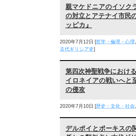
親マケドニアのイソク
の対立とアテナイ市民
ッピカ』
2020年7月12日
[
哲学・倫理・心理
古代ギリシア史
]
第四次神聖戦争におけ
イロネイアの戦いへと
の侵攻
2020年7月10日
[
歴史・文化・社会
デルポイとポーキスの