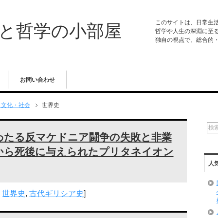
このサイトは、日常生
学と哲学の小部屋
哲学や人生の深淵に至
独自の視点で、総合的
お問い合わせ
・文化・社会
世界史
わたる反マケドニア闘争の失敗と非業
から死後に与えられたプリタネイオン
人
,
世界史
,
古代ギリシア史
]