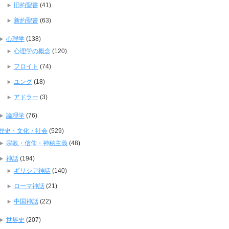
旧約聖書
(41)
新約聖書
(63)
心理学
(138)
心理学の概念
(120)
フロイト
(74)
ユング
(18)
アドラー
(3)
論理学
(76)
歴史・文化・社会
(529)
宗教・信仰・神秘主義
(48)
神話
(194)
ギリシア神話
(140)
ローマ神話
(21)
中国神話
(22)
世界史
(207)