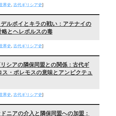
世界史
,
古代ギリシア史
]
るデルポイとキラの戦い：アテナイの
計略とヘレボルスの毒
世界史
,
古代ギリシア史
]
ギリシアの隣保同盟との関係：古代ギ
ロス・ポレモスの意味とアンピクテュ
世界史
,
古代ギリシア史
]
ケドニアの介入と隣保同盟への加盟：