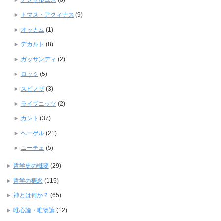
アンセルムス
(8)
トマス・アクィナス
(9)
オッカム
(1)
デカルト
(8)
ガッサンディ
(2)
ロック
(5)
スピノザ
(3)
ライプニッツ
(2)
カント
(37)
ヘーゲル
(21)
ニーチェ
(5)
哲学史の概要
(29)
哲学の概念
(115)
神とは何か？
(65)
唯心論・唯物論
(12)