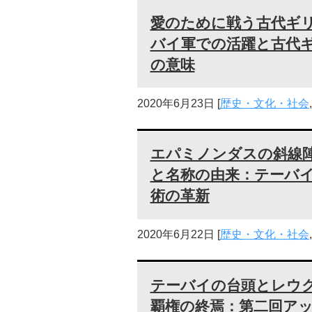
愛のために戦う古代ギ
バイ軍での活躍と古代
の意味
2020年6月23日
[
歴史・文化・社会
エパミノンダスの斜線
と名称の由来：テーバ
術の革新
2020年6月22日
[
歴史・文化・社会
テーバイの台頭とレウ
覇権の終焉：第二回ア