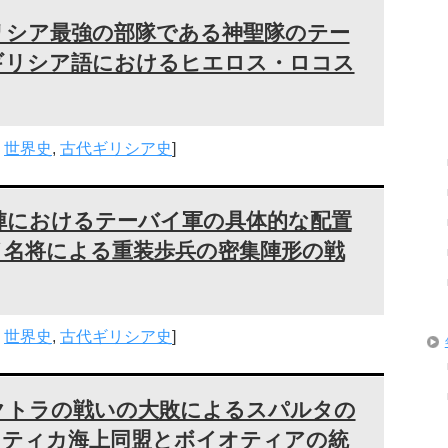
リシア最強の部隊である神聖隊のテー
ギリシア語におけるヒエロス・ロコス
,
世界史
,
古代ギリシア史
]
陣におけるテーバイ軍の具体的な配置
イ名将による重装歩兵の密集陣形の戦
,
世界史
,
古代ギリシア史
]
クトラの戦いの大敗によるスパルタの
ッティカ海上同盟とボイオティアの統