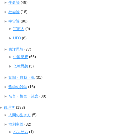
生命論
(49)
社会論
(18)
宇宙論
(90)
宇宙人
(9)
UFO
(6)
東洋思想
(77)
中国思想
(65)
仏教思想
(5)
意識・自我・魂
(31)
哲学の雑学
(16)
名言・格言・箴言
(30)
倫理学
(193)
人間の生き方
(5)
功利主義
(32)
ベンサム
(1)