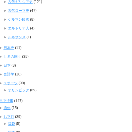
古代ギリシア史
(121)
古代ローマ史
(47)
ゲルマン民族
(8)
エルトリア人
(4)
ルネサンス
(1)
日本史
(11)
世界の国々
(35)
日本
(3)
言語学
(16)
スポーツ
(90)
オリンピック
(89)
年中行事
(147)
通年
(15)
お正月
(29)
福袋
(5)