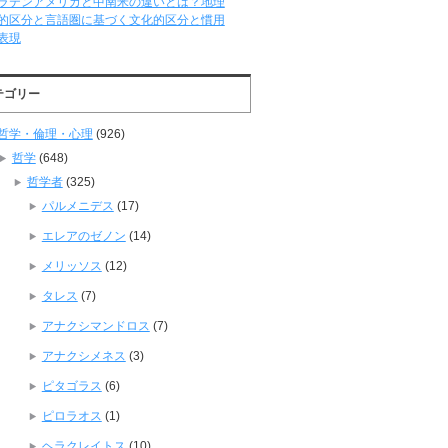
ラテンアメリカと中南米の違いとは？地理
的区分と言語圏に基づく文化的区分と慣用
表現
テゴリー
哲学・倫理・心理
(926)
哲学
(648)
哲学者
(325)
パルメニデス
(17)
エレアのゼノン
(14)
メリッソス
(12)
タレス
(7)
アナクシマンドロス
(7)
アナクシメネス
(3)
ピタゴラス
(6)
ピロラオス
(1)
ヘラクレイトス
(10)