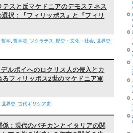
ラテスと反マケドニアのデモステネス
の選択：『フィリッポス』と『フィリ
,
哲学
,
哲学者
,
ソクラテス
,
歴史・文化・社会
,
世界史
,
るデルポイへのロクリス人の侵入とカ
至るフィリッポス2世のマケドニア軍
,
世界史
,
古代ギリシア史
]
関係：現代のバチカンとイタリアの関