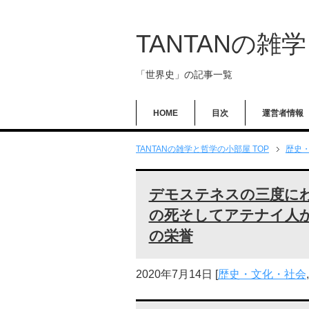
TANTANの雑
「世界史」の記事一覧
HOME
目次
運営者情報
TANTANの雑学と哲学の小部屋 TOP
歴史
デモステネスの三度に
の死そしてアテナイ人
の栄誉
2020年7月14日
[
歴史・文化・社会