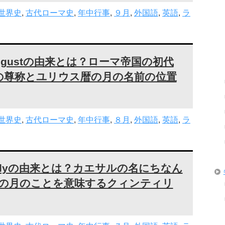
世界史
,
古代ローマ史
,
年中行事
,
９月
,
外国語
,
英語
,
ラ
gustの由来とは？ローマ帝国の初代
の尊称とユリウス暦の月の名前の位置
世界史
,
古代ローマ史
,
年中行事
,
８月
,
外国語
,
英語
,
ラ
ulyの由来とは？カエサルの名にちなん
目の月のことを意味するクィンティリ