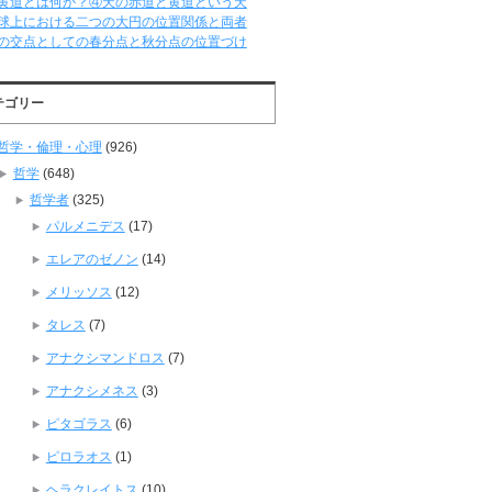
黄道とは何か？④天の赤道と黄道という天
球上における二つの大円の位置関係と両者
の交点としての春分点と秋分点の位置づけ
テゴリー
哲学・倫理・心理
(926)
哲学
(648)
哲学者
(325)
パルメニデス
(17)
エレアのゼノン
(14)
メリッソス
(12)
タレス
(7)
アナクシマンドロス
(7)
アナクシメネス
(3)
ピタゴラス
(6)
ピロラオス
(1)
ヘラクレイトス
(10)