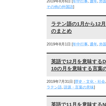
2019年8月6日
[
年中行事
,
通年
,
外
その他の外国語
]
ラテン語の1月から12
のまとめ
2019年8月1日
[
年中行事
,
通年
,
外
英語で12月を意味するD
10の月を意味する言葉
2019年7月31日
[
歴史・文化・社会
ラテン語
,
語源・言葉の意味
]
英語で11月を意味するN