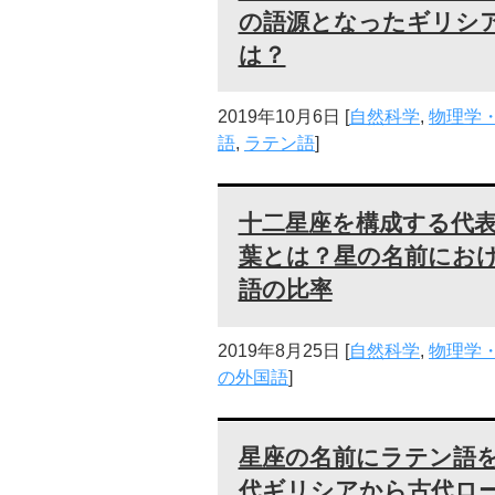
の語源となったギリシ
は？
2019年10月6日
[
自然科学
,
物理学
語
,
ラテン語
]
十二星座を構成する代
葉とは？星の名前にお
語の比率
2019年8月25日
[
自然科学
,
物理学
の外国語
]
星座の名前にラテン語
代ギリシアから古代ロ