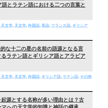
ア語とラテン語における二つの言葉と
・天文学
,
天文学
,
外国語
,
英語
,
フランス語
,
ギリシア
表的な十二の星の名前の語源となる言
けるラテン語とギリシア語とアラビア
・天文学
,
天文学
,
外国語
,
ギリシア語
,
ラテン語
,
その他
を起源とする名称が多い理由とは？古
ーマへの天文学的知識と神話の継承