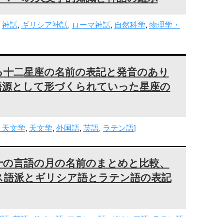
,
神話
,
ギリシア神話
,
ローマ神話
,
自然科学
,
物理学・
る十二星座の名前の表記と発音のあり
語源として形づくられていった星座の
・天文学
,
天文学
,
外国語
,
英語
,
ラテン語
]
十の言語の月の名前のまとめと比較、
ス語派とギリシア語とラテン語の表記