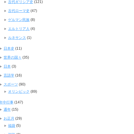
古代ギリシア史
(121)
古代ローマ史
(47)
ゲルマン民族
(8)
エルトリア人
(4)
ルネサンス
(1)
日本史
(11)
世界の国々
(35)
日本
(3)
言語学
(16)
スポーツ
(90)
オリンピック
(89)
年中行事
(147)
通年
(15)
お正月
(29)
福袋
(5)