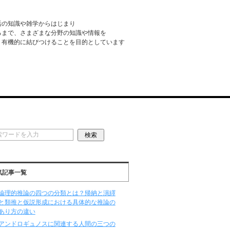
活の知識や雑学からはじまり
るまで、さまざまな分野の知識や情報を
・有機的に結びつけることを目的としています
気記事一覧
論理的推論の四つの分類とは？帰納と演繹
と類推と仮説形成における具体的な推論の
あり方の違い
アンドロギュノスに関連する人間の三つの