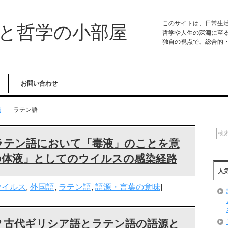
このサイトは、日常生
学と哲学の小部屋
哲学や人生の深淵に至
独自の視点で、総合的
お問い合わせ
語
ラテン語
ラテン語において「毒液」のことを意
の体液」としてのウイルスの感染経路
人
ウイルス
,
外国語
,
ラテン語
,
語源・言葉の意味
]
？古代ギリシア語とラテン語の語源と