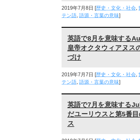
2019年7月8日
[
歴史・文化・社会
,
テン語
,
語源・言葉の意味
]
英語で8月を意味するAu
皇帝オクタウィアヌス
づけ
2019年7月7日
[
歴史・文化・社会
,
テン語
,
語源・言葉の意味
]
英語で7月を意味するJ
だユーリウスと第5番
ス