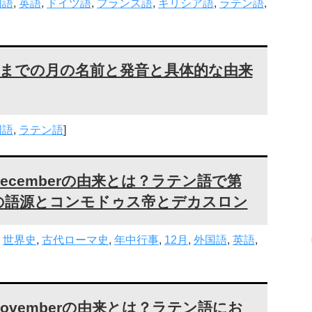
国語
,
英語
,
ドイツ語
,
フランス語
,
ギリシア語
,
ラテン語
,
月までの月の名前と発音と具体的な由来
国語
,
ラテン語
]
ecemberの由来とは？ラテン語で第
の語源とコンモドゥス帝とデカスロン
,
世界史
,
古代ローマ史
,
年中行事
,
12月
,
外国語
,
英語
,
ovemberの由来とは？ラテン語にお