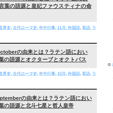
る言葉の語源と皇妃ファウスティナの命
世界史
,
古代ローマ史
,
年中行事
,
11月
,
外国語
,
英語
,
ラ
ctoberの由来とは？ラテン語におい
言葉の語源とオクターブとオクトパス
世界史
,
古代ローマ史
,
年中行事
,
10月
,
外国語
,
英語
,
ラ
ptemberの由来とは？ラテン語におい
葉の語源と北斗七星と哲人皇帝