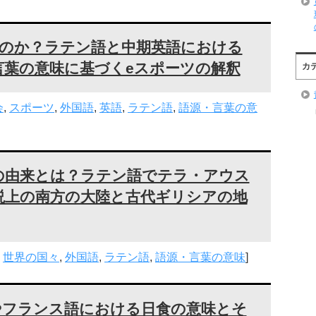
なのか？ラテン語と中期英語における
言葉の意味に基づくeスポーツの解釈
カ
会
,
スポーツ
,
外国語
,
英語
,
ラテン語
,
語源・言葉の意
の由来とは？ラテン語でテラ・アウス
説上の南方の大陸と古代ギリシアの地
,
世界の国々
,
外国語
,
ラテン語
,
語源・言葉の意味
]
やフランス語における日食の意味とそ