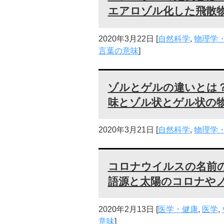
エアロゾル化した飛散
2020年3月22日
[
自然科学
,
物理学
言葉の意味
]
ゾルとゲルの違いとは
味とゾル状とゲル状の
2020年3月21日
[
自然科学
,
物理学
コロナウイルスの名前
語源と太陽のコロナや
2020年2月13日
[
医学・健康
,
医学
,
意味
]