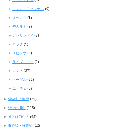
アンセルムス
(8)
トマス・アクィナス
(9)
オッカム
(1)
デカルト
(8)
ガッサンディ
(2)
ロック
(5)
スピノザ
(3)
ライプニッツ
(2)
カント
(37)
ヘーゲル
(21)
ニーチェ
(5)
哲学史の概要
(29)
哲学の概念
(115)
神とは何か？
(65)
唯心論・唯物論
(12)