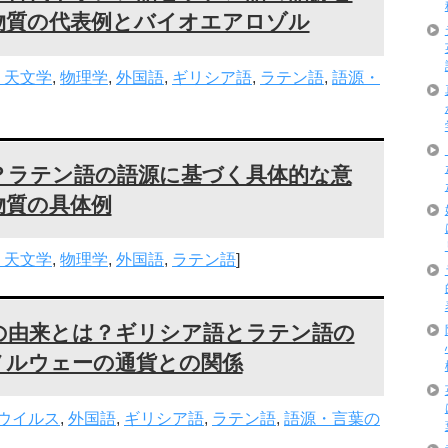
物質の代表例とバイオエアロゾル
・天文学
,
物理学
,
外国語
,
ギリシア語
,
ラテン語
,
語源・
？ラテン語の語源に基づく具体的な意
物質の具体例
・天文学
,
物理学
,
外国語
,
ラテン語
]
の由来とは？ギリシア語とラテン語の
ノルウェーの通貨との関係
ウイルス
,
外国語
,
ギリシア語
,
ラテン語
,
語源・言葉の