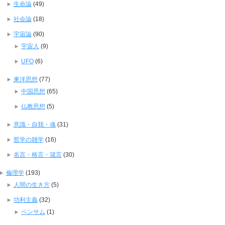
生命論
(49)
社会論
(18)
宇宙論
(90)
宇宙人
(9)
UFO
(6)
東洋思想
(77)
中国思想
(65)
仏教思想
(5)
意識・自我・魂
(31)
哲学の雑学
(16)
名言・格言・箴言
(30)
倫理学
(193)
人間の生き方
(5)
功利主義
(32)
ベンサム
(1)