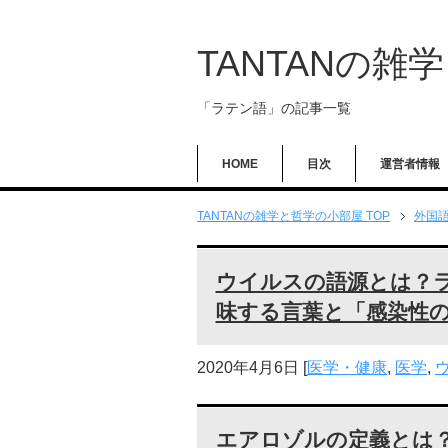
TANTANの雑
「ラテン語」の記事一覧
HOME
目次
運営者情報
TANTANの雑学と哲学の小部屋 TOP
外国
ウイルスの語源とは？
味する言葉と「感染性
2020年4月6日
[
医学・健康
,
医学
,
エアロゾルの定義とは