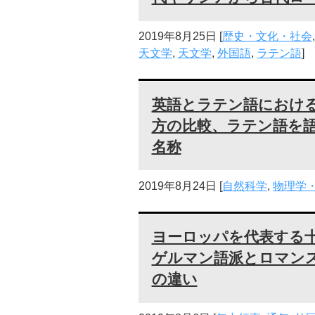
2019年8月25日
[
歴史・文化・社会
天文学
,
天文学
,
外国語
,
ラテン語
]
英語とラテン語におけ
方の比較、ラテン語を
名称
2019年8月24日
[
自然科学
,
物理学
ヨーロッパを代表する
ゲルマン語派とロマン
の違い