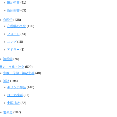
旧約聖書
(41)
新約聖書
(63)
心理学
(138)
心理学の概念
(120)
フロイト
(74)
ユング
(18)
アドラー
(3)
論理学
(76)
歴史・文化・社会
(529)
宗教・信仰・神秘主義
(48)
神話
(194)
ギリシア神話
(140)
ローマ神話
(21)
中国神話
(22)
世界史
(207)