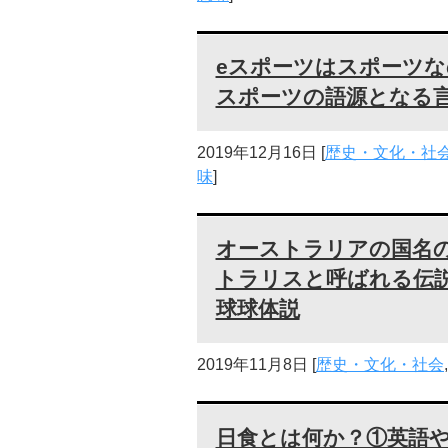
eスポーツはスポーツ
スポーツの語源となる
2019年12月16日
[
歴史・文化・社
味
]
オーストラリアの国名
トラリスと呼ばれる伝
球球体説
2019年11月8日
[
歴史・文化・社会
日食とは何か？①英語