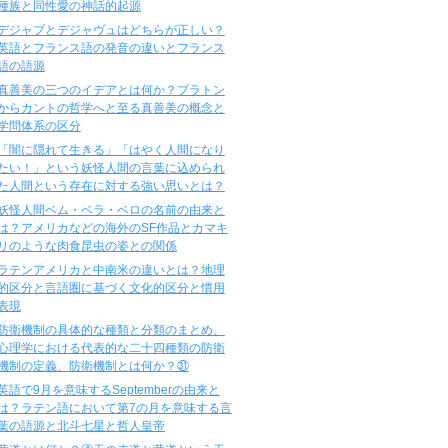
種族と同性愛の神話的起源
デジャブとデジャヴュはどちらが正しい？
英語とフランス語の発音の違いとフランス
語の語源
真善美の三つのイデアとは何か？プラトン
からカントの哲学へと至る真善美の概念と
学問体系の区分
「闇に隠れて生きる」「はやく人間になり
たい！」という妖怪人間の言葉に込められ
た人間という存在に対する強い思いとは？
妖怪人間ベム・ベラ・ベロの名前の由来と
は？アメリカなどの海外のSF作品とカマキ
リのような肉食昆虫の姿との関係
ラテンアメリカと中南米の違いとは？地理
的区分と言語圏に基づく文化的区分と慣用
表現
防衛機制の具体的な種類と分類のまとめ、
心理学における代表的な二十四種類の防衛
機制の定義、防衛機制とは何か？㉛
英語で9月を意味するSeptemberの由来と
は？ラテン語において第7の月を意味する言
葉の語源と北斗七星と哲人皇帝