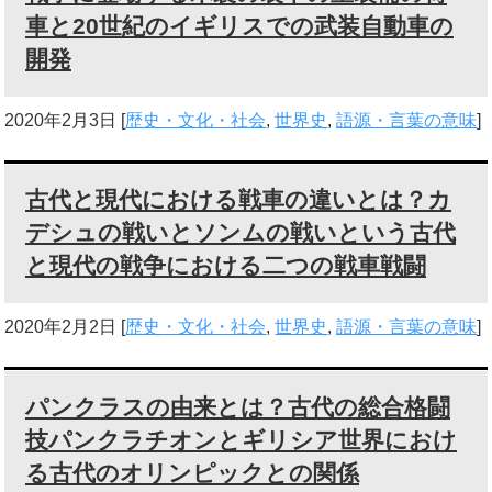
車と20世紀のイギリスでの武装自動車の
開発
2020年2月3日
[
歴史・文化・社会
,
世界史
,
語源・言葉の意味
]
古代と現代における戦車の違いとは？カ
デシュの戦いとソンムの戦いという古代
と現代の戦争における二つの戦車戦闘
2020年2月2日
[
歴史・文化・社会
,
世界史
,
語源・言葉の意味
]
パンクラスの由来とは？古代の総合格闘
技パンクラチオンとギリシア世界におけ
る古代のオリンピックとの関係