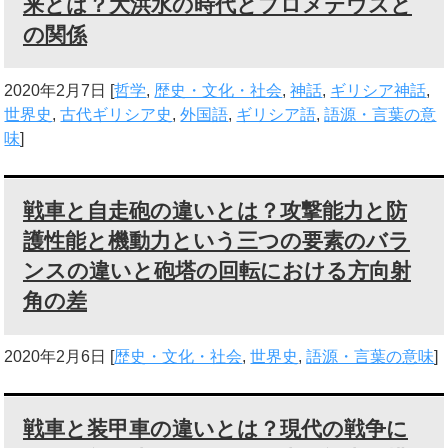
来とは？大洪水の時代とプロメテウスと
の関係
2020年2月7日
[
哲学
,
歴史・文化・社会
,
神話
,
ギリシア神話
,
世界史
,
古代ギリシア史
,
外国語
,
ギリシア語
,
語源・言葉の意
味
]
戦車と自走砲の違いとは？攻撃能力と防
護性能と機動力という三つの要素のバラ
ンスの違いと砲塔の回転における方向射
角の差
2020年2月6日
[
歴史・文化・社会
,
世界史
,
語源・言葉の意味
]
戦車と装甲車の違いとは？現代の戦争に