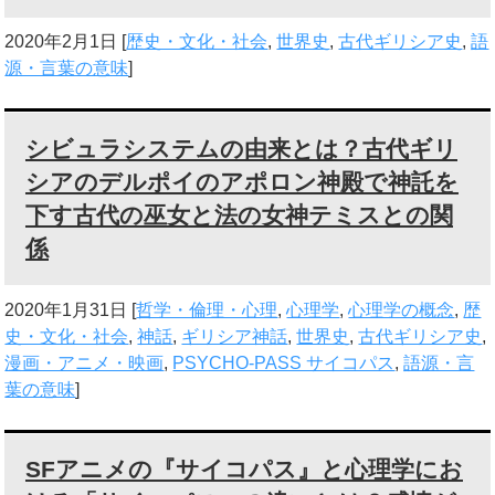
2020年2月1日
[
歴史・文化・社会
,
世界史
,
古代ギリシア史
,
語
源・言葉の意味
]
シビュラシステムの由来とは？古代ギリ
シアのデルポイのアポロン神殿で神託を
下す古代の巫女と法の女神テミスとの関
係
2020年1月31日
[
哲学・倫理・心理
,
心理学
,
心理学の概念
,
歴
史・文化・社会
,
神話
,
ギリシア神話
,
世界史
,
古代ギリシア史
,
漫画・アニメ・映画
,
PSYCHO-PASS サイコパス
,
語源・言
葉の意味
]
SFアニメの『サイコパス』と心理学にお