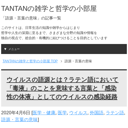
TANTANの雑学と哲学の小部屋
「語源・言葉の意味」の記事一覧
このサイトは、日常生活の知識や雑学からはじまり
哲学や人生の深淵に至るまで、さまざまな分野の知識や情報を
独自の視点で、総合的・有機的に結びつけることを目的としています
メニュー
TANTANの雑学と哲学の小部屋 TOP
語源・言葉の意味
ウイルスの語源とは？ラテン語において
「毒液」のことを意味する言葉と「感染
性の体液」としてのウイルスの感染経路
2020年4月6日
[
医学・健康
,
医学
,
ウイルス
,
外国語
,
ラテン語
,
語源・言葉の意味
]