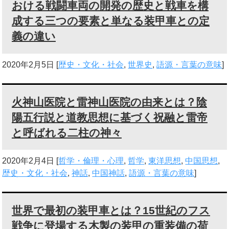
おける戦闘車両の開発の歴史と戦車を構
成する三つの要素と単なる装甲車との定
義の違い
2020年2月5日
[
歴史・文化・社会
,
世界史
,
語源・言葉の意味
]
火神山医院と雷神山医院の由来とは？陰
陽五行説と道教思想に基づく祝融と雷帝
と呼ばれる二柱の神々
2020年2月4日
[
哲学・倫理・心理
,
哲学
,
東洋思想
,
中国思想
,
歴史・文化・社会
,
神話
,
中国神話
,
語源・言葉の意味
]
世界で最初の装甲車とは？15世紀のフス
戦争に登場する木製の装甲の重装備の荷