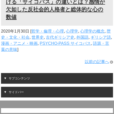
ける「サイコパス」の違いとは？感情が
欠如した反社会的人格者と総体的な心の
数値
2020年1月30日
[
哲学・倫理・心理
,
心理学
,
心理学の概念
,
歴
史・文化・社会
,
世界史
,
古代ギリシア史
,
外国語
,
ギリシア語
,
漫画・アニメ・映画
,
PSYCHO-PASS サイコパス
,
語源・言
葉の意味
]
以前の記事へ
サブコンテンツ
サイドバー