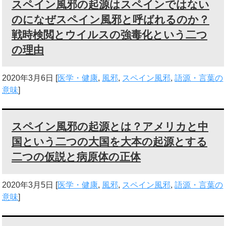
スペイン風邪の起源はスペインではない
のになぜスペイン風邪と呼ばれるのか？
戦時検閲とウイルスの強毒化という二つ
の理由
2020年3月6日
[
医学・健康
,
風邪
,
スペイン風邪
,
語源・言葉の
意味
]
スペイン風邪の起源とは？アメリカと中
国という二つの大国を大本の起源とする
二つの仮説と病原体の正体
2020年3月5日
[
医学・健康
,
風邪
,
スペイン風邪
,
語源・言葉の
意味
]