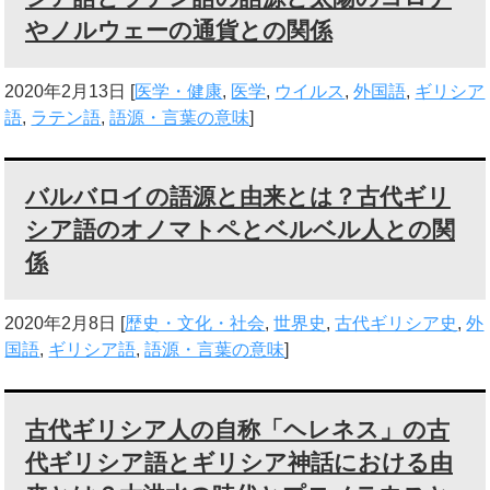
やノルウェーの通貨との関係
2020年2月13日
[
医学・健康
,
医学
,
ウイルス
,
外国語
,
ギリシア
語
,
ラテン語
,
語源・言葉の意味
]
バルバロイの語源と由来とは？古代ギリ
シア語のオノマトペとベルベル人との関
係
2020年2月8日
[
歴史・文化・社会
,
世界史
,
古代ギリシア史
,
外
国語
,
ギリシア語
,
語源・言葉の意味
]
古代ギリシア人の自称「ヘレネス」の古
代ギリシア語とギリシア神話における由