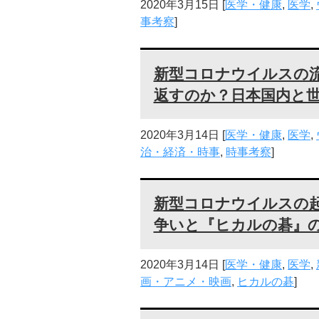
2020年3月15日
[
医学・健康
,
医学
,
事考察
]
新型コロナウイルスの流
返すのか？日本国内と
2020年3月14日
[
医学・健康
,
医学
,
治・経済・時事
,
時事考察
]
新型コロナウイルスの
争いと『ヒカルの碁』
2020年3月14日
[
医学・健康
,
医学
,
画・アニメ・映画
,
ヒカルの碁
]