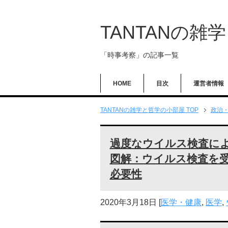
TANTANの雑
「時事考察」の記事一覧
HOME
目次
運営者情報
TANTANの雑学と哲学の小部屋 TOP
政治
過度なウイルス検査に
図解：ウイルス検査を
必要性
2020年3月18日
[
医学・健康
,
医学
,