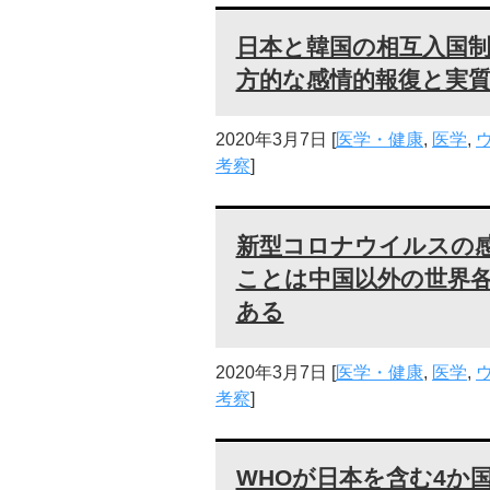
日本と韓国の相互入国
方的な感情的報復と実
2020年3月7日
[
医学・健康
,
医学
,
考察
]
新型コロナウイルスの感
ことは中国以外の世界
ある
2020年3月7日
[
医学・健康
,
医学
,
考察
]
WHOが日本を含む4か