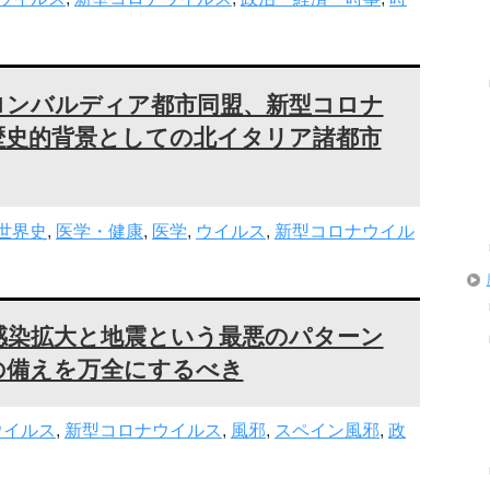
ロンバルディア都市同盟、新型コロナ
歴史的背景としての北イタリア諸都市
世界史
,
医学・健康
,
医学
,
ウイルス
,
新型コロナウイル
感染拡大と地震という最悪のパターン
の備えを万全にするべき
ウイルス
,
新型コロナウイルス
,
風邪
,
スペイン風邪
,
政