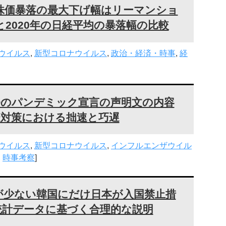
株価暴落の最大下げ幅はリーマンショ
と2020年の日経平均の暴落幅の比較
ウイルス
,
新型コロナウイルス
,
政治・経済・時事
,
経
WHOのパンデミック宣言の声明文の内容
疫対策における拙速と巧遅
ウイルス
,
新型コロナウイルス
,
インフルエンザウイル
,
時事考察
]
が少ない韓国にだけ日本が入国禁止措
統計データに基づく合理的な説明