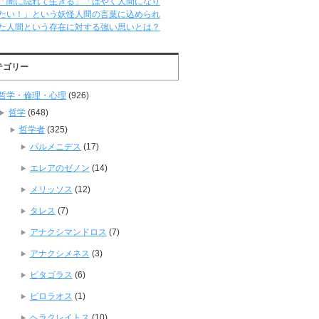
「闇に隠れて生きる」「はやく人間になり
たい！」という妖怪人間の言葉に込められ
た人間という存在に対する強い思いとは？
テゴリー
哲学・倫理・心理
(926)
哲学
(648)
哲学者
(325)
パルメニデス
(17)
エレアのゼノン
(14)
メリッソス
(12)
タレス
(7)
アナクシマンドロス
(7)
アナクシメネス
(3)
ピタゴラス
(6)
ピロラオス
(1)
ヘラクレイトス
(10)