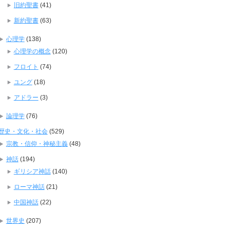
旧約聖書
(41)
新約聖書
(63)
心理学
(138)
心理学の概念
(120)
フロイト
(74)
ユング
(18)
アドラー
(3)
論理学
(76)
歴史・文化・社会
(529)
宗教・信仰・神秘主義
(48)
神話
(194)
ギリシア神話
(140)
ローマ神話
(21)
中国神話
(22)
世界史
(207)