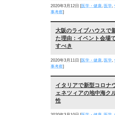
2020年3月12日
[
医学・健康
,
医学
,
事考察
]
大阪のライブハウスで
た理由：イベント会場
すべき
2020年3月11日
[
医学・健康
,
医学
,
事考察
]
イタリアで新型コロナ
ェネツィアの地中海ク
性
2020年3月10日
[
医学・健康
,
医学
,