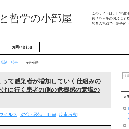
このサイトは、日常生
学と哲学の小部屋
哲学や人生の深淵に至
独自の視点で、総合的
お問い合わせ
・経済・時事
時事考察
よって感染者が増加していく仕組みの
受けに行く患者の側の危機感の意識の
人
ウイルス
,
政治・経済・時事
,
時事考察
]