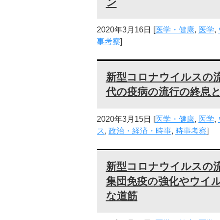
ン
2020年3月16日
[
医学・健康
,
医学
,
事考察
]
新型コロナウイルスの
代の疫病の流行の終息
2020年3月15日
[
医学・健康
,
医学
,
ス
,
政治・経済・時事
,
時事考察
]
新型コロナウイルスの
集団免疫の強化やウイ
な道筋