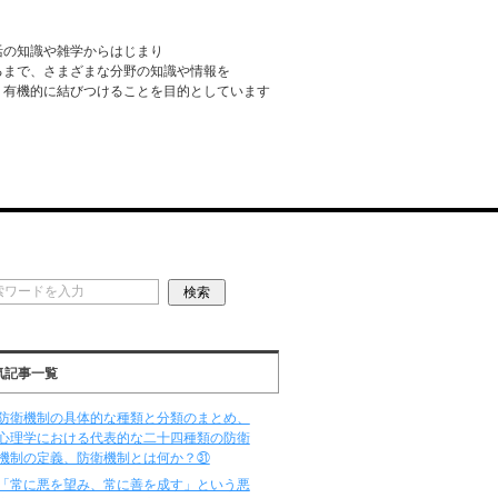
活の知識や雑学からはじまり
るまで、さまざまな分野の知識や情報を
・有機的に結びつけることを目的としています
気記事一覧
防衛機制の具体的な種類と分類のまとめ、
心理学における代表的な二十四種類の防衛
機制の定義、防衛機制とは何か？㉛
「常に悪を望み、常に善を成す」という悪