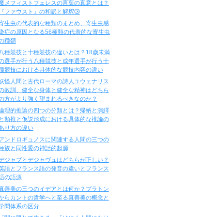
魔メフィストフェレスの言葉の真意とは？
『ファウスト』の和訳と解釈③
寄生虫の代表的な種類のまとめ、寄生虫感
染症の原因となる56種類の代表的な寄生虫
の種類
八種競技と十種競技の違いとは？18歳未満
の選手が行う八種競技と成年選手が行う十
種競技における具体的な競技内容の違い
妖怪人間と古代ローマの詩人ユウェナリス
の教訓、健全な身体と健全な精神はどちら
の方がより強く望まれるべきなのか？
論理的推論の四つの分類とは？帰納と演繹
と類推と仮説形成における具体的な推論の
あり方の違い
アンドロギュノスに関連する人間の三つの
種族と同性愛の神話的起源
デジャブとデジャヴュはどちらが正しい？
英語とフランス語の発音の違いとフランス
語の語源
真善美の三つのイデアとは何か？プラトン
からカントの哲学へと至る真善美の概念と
学問体系の区分