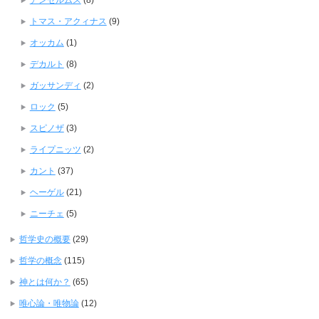
アンセルムス
(8)
トマス・アクィナス
(9)
オッカム
(1)
デカルト
(8)
ガッサンディ
(2)
ロック
(5)
スピノザ
(3)
ライプニッツ
(2)
カント
(37)
ヘーゲル
(21)
ニーチェ
(5)
哲学史の概要
(29)
哲学の概念
(115)
神とは何か？
(65)
唯心論・唯物論
(12)