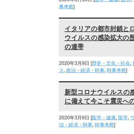
事考察
]
イタリアの都市封鎖と
ウイルスの感染拡大の
の連帯
2020年3月9日
[
歴史・文化・社会
,
ス
,
政治・経済・時事
,
時事考察
]
新型コロナウイルスの
に備えて今こそ震災へ
2020年3月8日
[
医学・健康
,
医学
,
治・経済・時事
,
時事考察
]