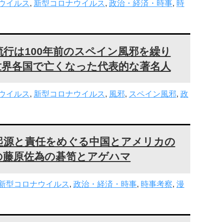
ウイルス
,
新型コロナウイルス
,
政治・経済・時事
,
時
行は100年前のスペイン風邪を繰り
世界各国で亡くなった代表的な著名人
ウイルス
,
新型コロナウイルス
,
風邪
,
スペイン風邪
,
政
起源と責任をめぐる中国とアメリカの
の藤原佐為の碁笥とアゲハマ
新型コロナウイルス
,
政治・経済・時事
,
時事考察
,
漫