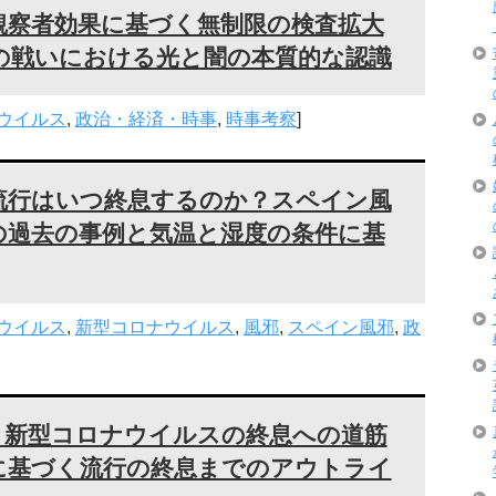
観察者効果に基づく無制限の検査拡大
の戦いにおける光と闇の本質的な認識
ウイルス
,
政治・経済・時事
,
時事考察
]
流行はいつ終息するのか？スペイン風
の過去の事例と気温と湿度の条件に基
ウイルス
,
新型コロナウイルス
,
風邪
,
スペイン風邪
,
政
き新型コロナウイルスの終息への道筋
に基づく流行の終息までのアウトライ