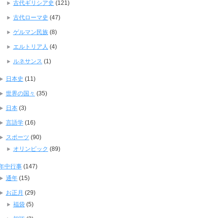
古代ギリシア史
(121)
古代ローマ史
(47)
ゲルマン民族
(8)
エルトリア人
(4)
ルネサンス
(1)
日本史
(11)
世界の国々
(35)
日本
(3)
言語学
(16)
スポーツ
(90)
オリンピック
(89)
年中行事
(147)
通年
(15)
お正月
(29)
福袋
(5)