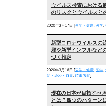
ウイルス検査における
のリスクとウイルスと
2020年3月17日
[
医学・健康
,
医学
,
新型コロナウイルスの
邪や新型インフルなど
づく推定
2020年3月16日
[
医学・健康
,
医学
,
治・経済・時事
,
時事考察
]
現在の日本が目指すべ
とは？四つのパターン