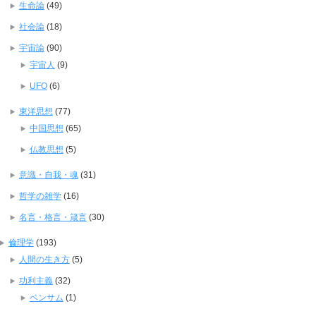
生命論
(49)
社会論
(18)
宇宙論
(90)
宇宙人
(9)
UFO
(6)
東洋思想
(77)
中国思想
(65)
仏教思想
(5)
意識・自我・魂
(31)
哲学の雑学
(16)
名言・格言・箴言
(30)
倫理学
(193)
人間の生き方
(5)
功利主義
(32)
ベンサム
(1)