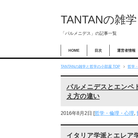
TANTANの雑
「パルメニデス」の記事一覧
HOME
目次
運営者情報
TANTANの雑学と哲学の小部屋 TOP
哲学
パルメニデスとエンペ
え方の違い
2016年8月2日
[
哲学・倫理・心理
,
イタリア学派とエレア