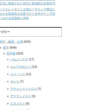
正式に承認された年代と実質的な定着年代
ヘラクレイダイとは何か？ギリシア神話に
おける具体的な位置づけと古代ギリシア語
における語源的な意味
テゴリー
哲学・倫理・心理
(926)
哲学
(648)
哲学者
(325)
パルメニデス
(17)
エレアのゼノン
(14)
メリッソス
(12)
タレス
(7)
アナクシマンドロス
(7)
アナクシメネス
(3)
ピタゴラス
(6)