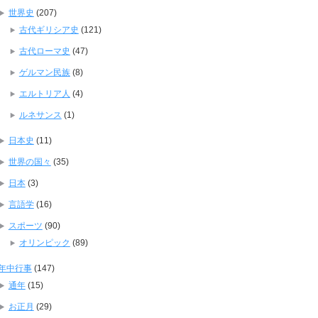
世界史
(207)
古代ギリシア史
(121)
古代ローマ史
(47)
ゲルマン民族
(8)
エルトリア人
(4)
ルネサンス
(1)
日本史
(11)
世界の国々
(35)
日本
(3)
言語学
(16)
スポーツ
(90)
オリンピック
(89)
年中行事
(147)
通年
(15)
お正月
(29)