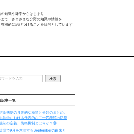
活の知識や雑学からはじまり
るまで、さまざまな分野の知識や情報を
・有機的に結びつけることを目的としています
気記事一覧
防衛機制の具体的な種類と分類のまとめ、
心理学における代表的な二十四種類の防衛
機制の定義、防衛機制とは何か？㉛
英語で9月を意味するSeptemberの由来と