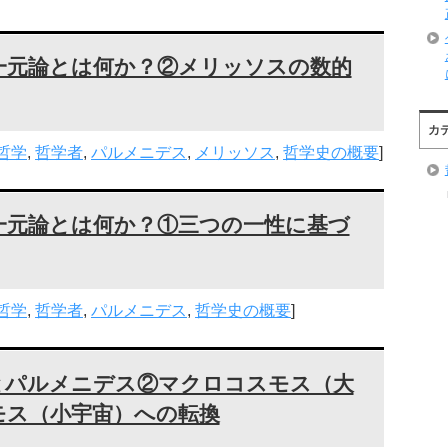
一元論とは何か？②メリッソスの数的
カ
哲学
,
哲学者
,
パルメニデス
,
メリッソス
,
哲学史の概要
]
一元論とは何か？①三つの一性に基づ
哲学
,
哲学者
,
パルメニデス
,
哲学史の概要
]
とパルメニデス②マクロコスモス（大
モス（小宇宙）への転換