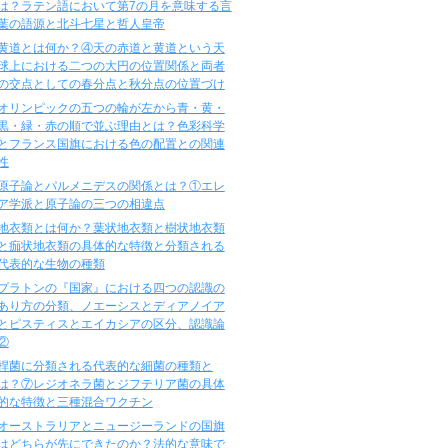
は？ラテン語において第7の月を意味する言
葉の語源と北斗七星と哲人皇帝
黄道とは何か？④天の赤道と黄道という天
球上における二つの大円の位置関係と両者
の交点としての春分点と秋分点の位置づけ
オリンピックの五つの輪が左から青・黄・
黒・緑・赤の順で並ぶ理由とは？色彩科学
とフランス国旗における色の配置との関連
性
原子論とパルメニデスの関係とは？①エレ
ア学派と原子論の三つの相違点
地衣類とは何か？葉状地衣類と樹状地衣類
と痂状地衣類の具体的な特徴と分類される
代表的な生物の種類
プラトンの『国家』における四つの認識の
あり方の分類、ノエーシスとディアノイア
とピスティスとエイカシアの区分、認識論
②
桿菌に分類される代表的な細菌の種類と
は？⑦レジオネラ菌とジフテリア菌の具体
的な特徴と三種混合ワクチン
オーストラリアとニュージーランドの国旗
はどちらが先にできたのか？法的な意味で