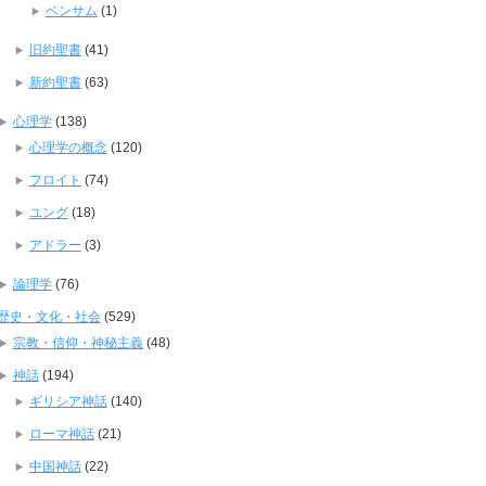
ベンサム
(1)
旧約聖書
(41)
新約聖書
(63)
心理学
(138)
心理学の概念
(120)
フロイト
(74)
ユング
(18)
アドラー
(3)
論理学
(76)
歴史・文化・社会
(529)
宗教・信仰・神秘主義
(48)
神話
(194)
ギリシア神話
(140)
ローマ神話
(21)
中国神話
(22)