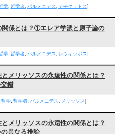
哲学
,
哲学者
,
パルメニデス
,
デモクリトス
]
の関係とは？①エレア学派と原子論の
哲学
,
哲学者
,
パルメニデス
,
レウキッポス
]
性とメリッソスの永遠性の関係とは？
の交錯
,
哲学
,
哲学者
,
パルメニデス
,
メリッソス
]
性とメリッソスの永遠性の関係とは？
つの異なる推論