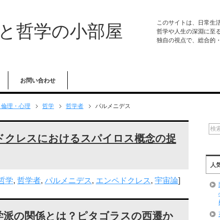
このサイトは、日常生
学と哲学の小部屋
哲学や人生の深淵に至
独自の視点で、総合的
お問い合わせ
・倫理・心理
哲学
哲学者
パルメニデス
ドクレスにおけるスパイロス概念の捉
人
哲学
,
哲学者
,
パルメニデス
,
エンペドクレス
,
宇宙論
]
学派の関係とは？ピタゴラスの西遷か