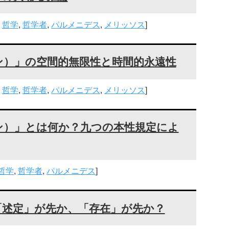
,
哲学
,
哲学者
,
パルメニデス
,
メリッソス
]
ン）」の空間的無限性と時間的永遠性
,
哲学
,
哲学者
,
パルメニデス
,
メリッソス
]
ン）」とは何か？九つの本性規定によ
哲学
,
哲学者
,
パルメニデス
]
「述定」が先か、「存在」が先か？