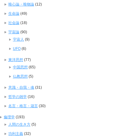
唯心論・唯物論
(12)
生命論
(49)
社会論
(18)
宇宙論
(90)
宇宙人
(9)
UFO
(6)
東洋思想
(77)
中国思想
(65)
仏教思想
(5)
意識・自我・魂
(31)
哲学の雑学
(16)
名言・格言・箴言
(30)
倫理学
(193)
人間の生き方
(5)
功利主義
(32)