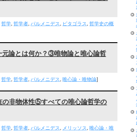
,
哲学
,
哲学者
,
パルメニデス
,
ピタゴラス
,
哲学史の概
一元論とは何か？③唯物論と唯心論哲
,
哲学
,
哲学者
,
パルメニデス
,
唯心論・唯物論
]
在の非物体性⑤すべての唯心論哲学の
,
哲学
,
哲学者
,
パルメニデス
,
メリッソス
,
唯心論・唯