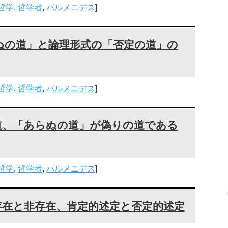
哲学
,
哲学者
,
パルメニデス
]
ぬの道」と論理形式の「否定の道」の
哲学
,
哲学者
,
パルメニデス
]
道、「あらぬの道」が偽りの道である
哲学
,
哲学者
,
パルメニデス
]
存在と非存在、肯定的述定と否定的述定