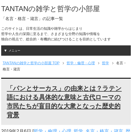
TANTANの雑学と哲学の小部屋
「名言・格言・箴言」の記事一覧
このサイトは、日常生活の知識や雑学からはじまり
哲学や人生の深淵に至るまで、さまざまな分野の知識や情報を
独自の視点で、総合的・有機的に結びつけることを目的としています
メニュー
TANTANの雑学と哲学の小部屋 TOP
哲学・倫理・心理
哲学
名言・
格言・箴言
「パンとサーカス」の由来とは？ラテン
語における具体的な意味と古代ローマの
市民たちが盲目的な大衆となった歴史的
背景
2019年2月6日
[
哲学・倫理・心理
,
哲学
,
名言・格言・箴言
,
歴