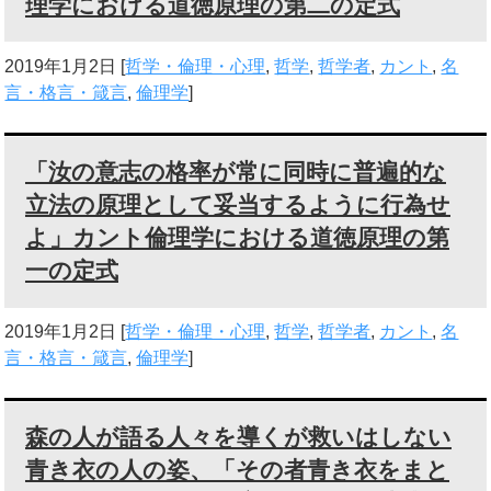
理学における道徳原理の第二の定式
2019年1月2日
[
哲学・倫理・心理
,
哲学
,
哲学者
,
カント
,
名
言・格言・箴言
,
倫理学
]
「汝の意志の格率が常に同時に普遍的な
立法の原理として妥当するように行為せ
よ」カント倫理学における道徳原理の第
一の定式
2019年1月2日
[
哲学・倫理・心理
,
哲学
,
哲学者
,
カント
,
名
言・格言・箴言
,
倫理学
]
森の人が語る人々を導くが救いはしない
青き衣の人の姿、「その者青き衣をまと