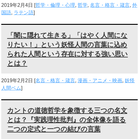
2019年2月4日
[
哲学・倫理・心理
,
哲学
,
名言・格言・箴言
,
外
国語
,
ラテン語
]
「闇に隠れて生きる」「はやく人間にな
りたい！」という妖怪人間の言葉に込め
られた人間という存在に対する強い思い
とは？
2019年2月2日
[
名言・格言・箴言
,
漫画・アニメ・映画
,
妖怪
人間ベム
]
カントの道徳哲学を象徴する三つの名文
とは？『実践理性批判』の全体像を語る
二つの定式と一つの結びの言葉