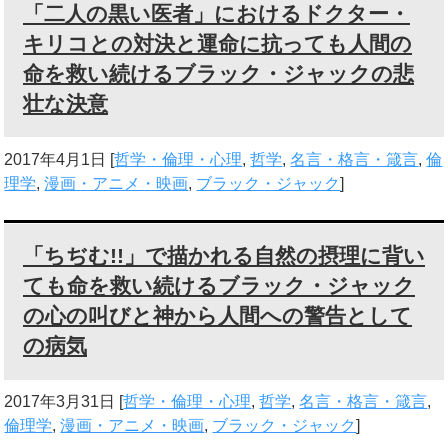
「二人の黒い医者」におけるドクター・
キリコとの対決と運命に抗っても人間の
命を救い続けるブラック・ジャックの悲
壮な決意
2017年4月1日
[
哲学・倫理・心理
,
哲学
,
名言・格言・箴言
,
倫
理学
,
漫画・アニメ・映画
,
ブラック・ジャック
]
「ちぢむ!!」で描かれる自然の摂理に背い
ても命を救い続けるブラック・ジャック
の心の叫びと神から人間への警告として
の病気
2017年3月31日
[
哲学・倫理・心理
,
哲学
,
名言・格言・箴言
,
倫理学
,
漫画・アニメ・映画
,
ブラック・ジャック
]