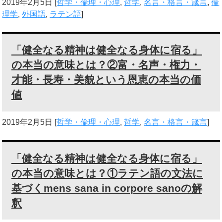
2019年2月5日
[
哲学・倫理・心理
,
哲学
,
名言・格言・箴言
,
倫
理学
,
外国語
,
ラテン語
]
「健全なる精神は健全なる身体に宿る」
の本当の意味とは？②富・名声・権力・
才能・長寿・美貌という恩恵の本当の価
値
2019年2月5日
[
哲学・倫理・心理
,
哲学
,
名言・格言・箴言
]
「健全なる精神は健全なる身体に宿る」
の本当の意味とは？①ラテン語の文法に
基づくmens sana in corpore sanoの解
釈