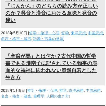
「じんかん」のどちらの読み方が正しい
のか？呉音と漢音における意味と発音の
違い
2018年5月10日
[
哲学・倫理・心理
,
哲学
,
東洋思想
,
中国思想
,
名言・格言・箴言
,
語源・言葉の意味
]
「塞翁が馬」とは何か？古代中国の哲学
書である淮南子に記されている物事の表
面的な禍福に囚われない泰然自若とした
生き方
2018年5月9日
[
哲学・倫理・心理
,
哲学
,
東洋思想
,
中国思想
,
名言・格言・箴言
,
倫理学
,
人間の生き方
]