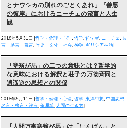
とナウシカの別れのごとくあれ」『善悪
の彼岸』におけるニーチェの箴言と人生
観
2018年5月31日
[
哲学・倫理・心理
,
哲学
,
哲学者
,
ニーチェ
,
名
言・格言・箴言
,
歴史・文化・社会
,
神話
,
ギリシア神話
]
「塞翁が馬」の二つの意味とは？哲学的
な意味における解釈と荘子の万物斉同と
逍遥遊の思想との関係
2018年5月11日
[
哲学・倫理・心理
,
哲学
,
東洋思想
,
中国思想
,
名言・格言・箴言
,
倫理学
,
人間の生き方
]
「人間万事塞翁が馬」は「にんげん」と