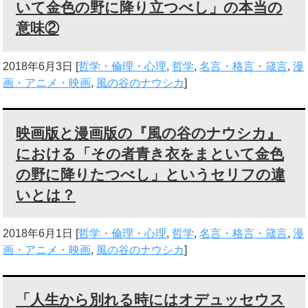
いて金色の野に降り立つべし」の本当の
意味②
2018年6月3日
[
哲学・倫理・心理
,
哲学
,
名言・格言・箴言
,
漫
画・アニメ・映画
,
風の谷のナウシカ
]
映画版と漫画版の『風の谷のナウシカ』
における「その者青き衣をまといて金色
の野に降りたつべし」というセリフの違
いとは？
2018年6月1日
[
哲学・倫理・心理
,
哲学
,
名言・格言・箴言
,
漫
画・アニメ・映画
,
風の谷のナウシカ
]
「人生から別れる時にはオデュッセウス