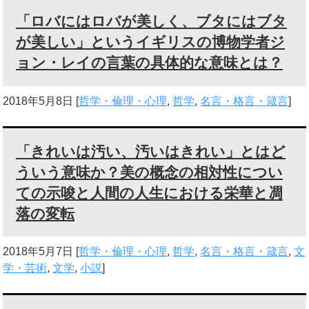
「ロバにはロバが美しく、ブタにはブタ
が美しい」というイギリスの博物学者ジ
ョン・レイの言葉の具体的な意味とは？
2018年5月8日
[
哲学・倫理・心理
,
哲学
,
名言・格言・箴言
]
「きれいは汚い、汚いはきれい」とはど
ういう意味か？美の概念の相対性につい
ての示唆と人間の人生における栄華と凋
落の変転
2018年5月7日
[
哲学・倫理・心理
,
哲学
,
名言・格言・箴言
,
文
学・芸術
,
文学
,
小説
]