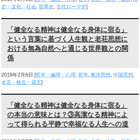
史・文化・社会
,
世界史
,
古代ローマ史
]
「健全なる精神は健全なる身体に宿る」
という言葉に基づく人生観と老荘思想に
おける無為自然へと通じる世界観との関
係
2019年2月6日
[
哲学・倫理・心理
,
哲学
,
東洋思想
,
中国思想
,
名言・格言・箴言
]
「健全なる精神は健全なる身体に宿る」
の本当の意味とは？③高潔なる精神によ
って得られる平静で幸福なる人生への道