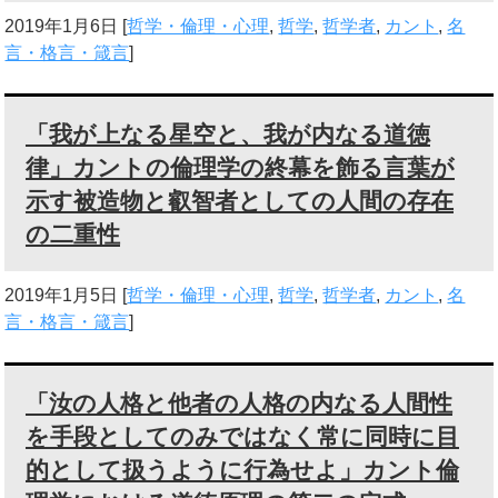
2019年1月6日
[
哲学・倫理・心理
,
哲学
,
哲学者
,
カント
,
名
言・格言・箴言
]
「我が上なる星空と、我が内なる道徳
律」カントの倫理学の終幕を飾る言葉が
示す被造物と叡智者としての人間の存在
の二重性
2019年1月5日
[
哲学・倫理・心理
,
哲学
,
哲学者
,
カント
,
名
言・格言・箴言
]
「汝の人格と他者の人格の内なる人間性
を手段としてのみではなく常に同時に目
的として扱うように行為せよ」カント倫