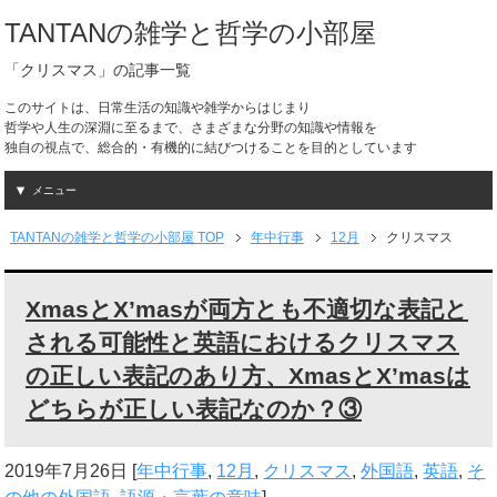
TANTANの雑学と哲学の小部屋
「クリスマス」の記事一覧
このサイトは、日常生活の知識や雑学からはじまり
哲学や人生の深淵に至るまで、さまざまな分野の知識や情報を
独自の視点で、総合的・有機的に結びつけることを目的としています
メニュー
TANTANの雑学と哲学の小部屋 TOP
年中行事
12月
クリスマス
XmasとX’masが両方とも不適切な表記と
される可能性と英語におけるクリスマス
の正しい表記のあり方、XmasとX’masは
どちらが正しい表記なのか？③
2019年7月26日
[
年中行事
,
12月
,
クリスマス
,
外国語
,
英語
,
そ