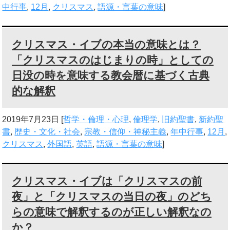
中行事
,
12月
,
クリスマス
,
語源・言葉の意味
]
クリスマス・イブの本当の意味とは？
「クリスマスのはじまりの時」としての
日没の時を意味する教会暦に基づく古典
的な解釈
2019年7月23日
[
哲学・倫理・心理
,
倫理学
,
旧約聖書
,
新約聖
書
,
歴史・文化・社会
,
宗教・信仰・神秘主義
,
年中行事
,
12月
,
クリスマス
,
外国語
,
英語
,
語源・言葉の意味
]
クリスマス・イブは「クリスマスの前
夜」と「クリスマスの当日の夜」のどち
らの意味で解釈するのが正しい解釈なの
か？