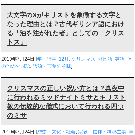
大文字のXがキリストを象徴する文字と
なった理由とは？古代ギリシア語におけ
る「油を注がれた者」としての「クリス
トス」
2019年7月24日
[
年中行事
,
12月
,
クリスマス
,
外国語
,
英語
,
そ
の他の外国語
,
語源・言葉の意味
]
クリスマスの正しい祝い方とは？真夜中
に行われるミッドナイトミサとキリスト
教の伝統的な儀式において行われる四つ
のミサ
2019年7月24日
[
歴史・文化・社会
,
宗教・信仰・神秘主義
,
年