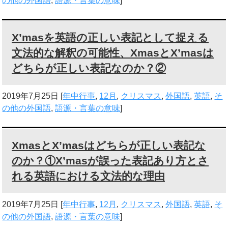
の他の外国語
,
語源・言葉の意味
]
X’masを英語の正しい表記として捉える
文法的な解釈の可能性、XmasとX’masは
どちらが正しい表記なのか？②
2019年7月25日
[
年中行事
,
12月
,
クリスマス
,
外国語
,
英語
,
そ
の他の外国語
,
語源・言葉の意味
]
XmasとX’masはどちらが正しい表記な
のか？①X’masが誤った表記あり方とさ
れる英語における文法的な理由
2019年7月25日
[
年中行事
,
12月
,
クリスマス
,
外国語
,
英語
,
そ
の他の外国語
,
語源・言葉の意味
]