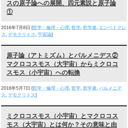
スの原子論への展開、四元素説と原子論
①
2016年7月8日
[
哲学・倫理・心理
,
哲学
,
哲学者
,
エンペドクレ
ス
,
デモクリトス
,
宇宙論
]
原子論（アトミズム）とパルメニデス②
マクロコスモス（大宇宙）からミクロコ
スモス（小宇宙）への転換
2016年5月7日
[
哲学・倫理・心理
,
哲学
,
哲学者
,
パルメニデ
ス
,
デモクリトス
]
ミクロコスモス（小宇宙）とマクロコス
モス（大宇宙）とは何か？その意味と由