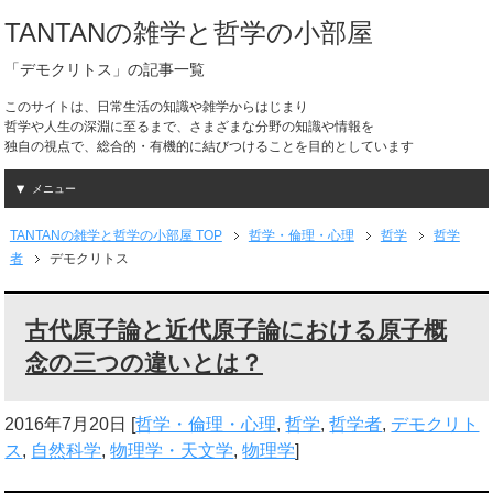
TANTANの雑学と哲学の小部屋
「デモクリトス」の記事一覧
このサイトは、日常生活の知識や雑学からはじまり
哲学や人生の深淵に至るまで、さまざまな分野の知識や情報を
独自の視点で、総合的・有機的に結びつけることを目的としています
メニュー
TANTANの雑学と哲学の小部屋 TOP
哲学・倫理・心理
哲学
哲学
者
デモクリトス
古代原子論と近代原子論における原子概
念の三つの違いとは？
2016年7月20日
[
哲学・倫理・心理
,
哲学
,
哲学者
,
デモクリト
ス
,
自然科学
,
物理学・天文学
,
物理学
]