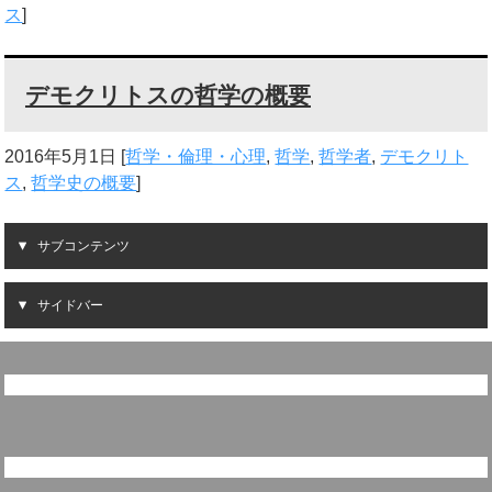
ス
]
デモクリトスの哲学の概要
2016年5月1日
[
哲学・倫理・心理
,
哲学
,
哲学者
,
デモクリト
ス
,
哲学史の概要
]
サブコンテンツ
サイドバー