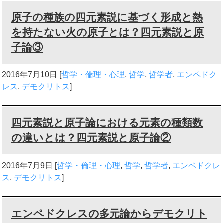
原子の種族の四元素説に基づく形成と熱
を持たない火の原子とは？四元素説と原
子論③
2016年7月10日
[
哲学・倫理・心理
,
哲学
,
哲学者
,
エンペドク
レス
,
デモクリトス
]
四元素説と原子論における元素の種類数
の違いとは？四元素説と原子論②
2016年7月9日
[
哲学・倫理・心理
,
哲学
,
哲学者
,
エンペドクレ
ス
,
デモクリトス
]
エンペドクレスの多元論からデモクリト