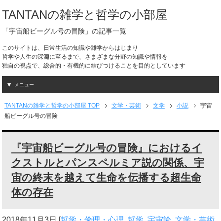
TANTANの雑学と哲学の小部屋
「宇宙船ビーグル号の冒険」の記事一覧
このサイトは、日常生活の知識や雑学からはじまり
哲学や人生の深淵に至るまで、さまざまな分野の知識や情報を
独自の視点で、総合的・有機的に結びつけることを目的としています
メニュー
TANTANの雑学と哲学の小部屋 TOP
文学・芸術
文学
小説
宇宙
船ビーグル号の冒険
『宇宙船ビーグル号の冒険』におけるイ
クストルとパンスペルミア説の関係、宇
宙の終末を越えて生命を伝播する超生命
体の存在
2018年11月3日
[
哲学・倫理・心理
,
哲学
,
宇宙論
,
文学・芸術
,