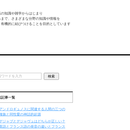
活の知識や雑学からはじまり
るまで、さまざまな分野の知識や情報を
・有機的に結びつけることを目的としています
気記事一覧
アンドロギュノスに関連する人間の三つの
種族と同性愛の神話的起源
デジャブとデジャヴュはどちらが正しい？
英語とフランス語の発音の違いとフランス