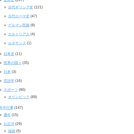
世界史
(207)
古代ギリシア史
(121)
古代ローマ史
(47)
ゲルマン民族
(8)
エルトリア人
(4)
ルネサンス
(1)
日本史
(11)
世界の国々
(35)
日本
(3)
言語学
(16)
スポーツ
(90)
オリンピック
(89)
年中行事
(147)
通年
(15)
お正月
(29)
福袋
(5)