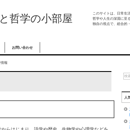
このサイトは、日常生
学と哲学の小部屋
哲学や人生の深淵に至
独自の視点で、総合的
お問い合わせ
者情報
人
学からはじまり、語学や歴史、生物学や心理学などを