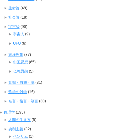
生命論
(49)
社会論
(18)
宇宙論
(90)
宇宙人
(9)
UFO
(6)
東洋思想
(77)
中国思想
(65)
仏教思想
(5)
意識・自我・魂
(31)
哲学の雑学
(16)
名言・格言・箴言
(30)
倫理学
(193)
人間の生き方
(5)
功利主義
(32)
ベンサム
(1)