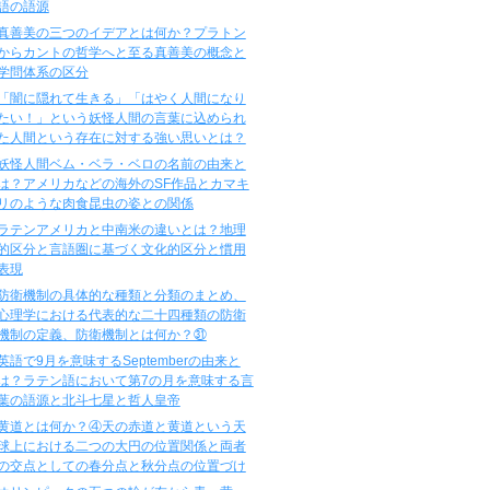
語の語源
真善美の三つのイデアとは何か？プラトン
からカントの哲学へと至る真善美の概念と
学問体系の区分
「闇に隠れて生きる」「はやく人間になり
たい！」という妖怪人間の言葉に込められ
た人間という存在に対する強い思いとは？
妖怪人間ベム・ベラ・ベロの名前の由来と
は？アメリカなどの海外のSF作品とカマキ
リのような肉食昆虫の姿との関係
ラテンアメリカと中南米の違いとは？地理
的区分と言語圏に基づく文化的区分と慣用
表現
防衛機制の具体的な種類と分類のまとめ、
心理学における代表的な二十四種類の防衛
機制の定義、防衛機制とは何か？㉛
英語で9月を意味するSeptemberの由来と
は？ラテン語において第7の月を意味する言
葉の語源と北斗七星と哲人皇帝
黄道とは何か？④天の赤道と黄道という天
球上における二つの大円の位置関係と両者
の交点としての春分点と秋分点の位置づけ