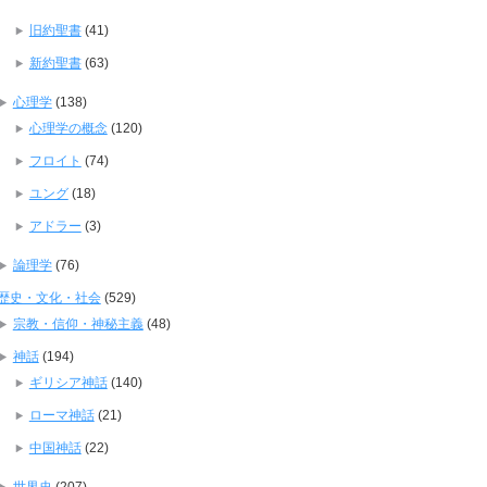
旧約聖書
(41)
新約聖書
(63)
心理学
(138)
心理学の概念
(120)
フロイト
(74)
ユング
(18)
アドラー
(3)
論理学
(76)
歴史・文化・社会
(529)
宗教・信仰・神秘主義
(48)
神話
(194)
ギリシア神話
(140)
ローマ神話
(21)
中国神話
(22)