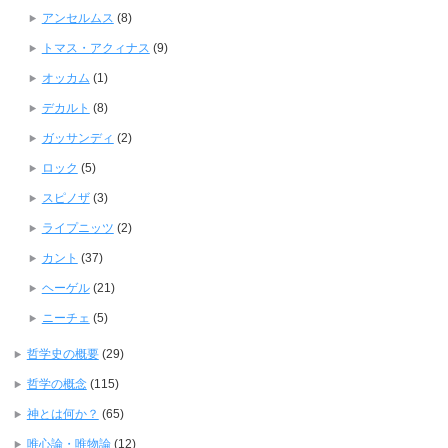
アンセルムス
(8)
トマス・アクィナス
(9)
オッカム
(1)
デカルト
(8)
ガッサンディ
(2)
ロック
(5)
スピノザ
(3)
ライプニッツ
(2)
カント
(37)
ヘーゲル
(21)
ニーチェ
(5)
哲学史の概要
(29)
哲学の概念
(115)
神とは何か？
(65)
唯心論・唯物論
(12)