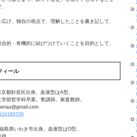
で、
を広げ、独自の視点で、理解したことを書き記して、
総合的・有機的に結びつけていくことを目的として、
フィール
。東京都杉並区出身。血液型はA型。
文学部哲学科卒業。塾講師。家庭教師。
nau@gmail.com
16180339
れ。福島県いわき市出身。血液型はO型。
取得。