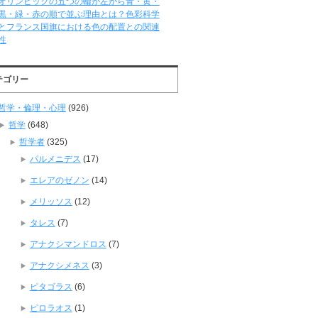
オリンピックの五つの輪が左から青・黄・
黒・緑・赤の順で並ぶ理由とは？色彩科学
とフランス国旗における色の配置との関連
性
テゴリー
哲学・倫理・心理
(926)
哲学
(648)
哲学者
(325)
パルメニデス
(17)
エレアのゼノン
(14)
メリッソス
(12)
タレス
(7)
アナクシマンドロス
(7)
アナクシメネス
(3)
ピタゴラス
(6)
ピロラオス
(1)